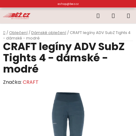
Přejít
eshop@bez.cz
na
Hledat
NÁKUP
obsah
KOŠÍK
Domů
/
Oblečení
/
Dámské oblečení
/
CRAFT legíny ADV SubZ Tights 4
- dámské - modré
CRAFT legíny ADV SubZ
Tights 4 - dámské -
modré
Značka:
CRAFT