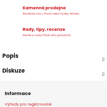
Kamenná prodejna
Navštivte nás v Praze nebo Frýdku-Místku.
Rady, tipy, recenze
Nevíte si rady? Rádi vám poradíme.
Popis
Diskuze
Z
á
Informace
p
a
Výhody pro registrované