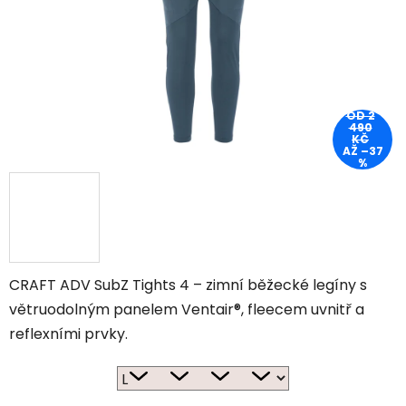
OD 2
490
KČ
AŽ –37
%
CRAFT ADV SubZ Tights 4 – zimní běžecké legíny s
větruodolným panelem Ventair®, fleecem uvnitř a
reflexními prvky.