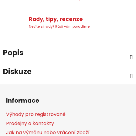
Rady, tipy, recenze
Nevíte si rady? Rádi vám poradíme.
Popis
Diskuze
Z
á
Informace
p
a
Výhody pro registrované
t
Prodejny a kontakty
í
Jak na výměnu nebo vrácení zboží