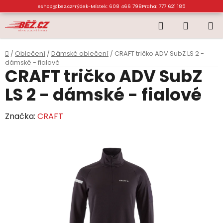
Přejít
eshop@bez.cz
Frýdek-Místek: 608 466 798
Praha: 777 621 185
na
Hledat
NÁKUP
obsah
KOŠÍK
Domů
/
Oblečení
/
Dámské oblečení
/
CRAFT tričko ADV SubZ LS 2 -
dámské - fialové
CRAFT tričko ADV SubZ
LS 2 - dámské - fialové
Značka:
CRAFT