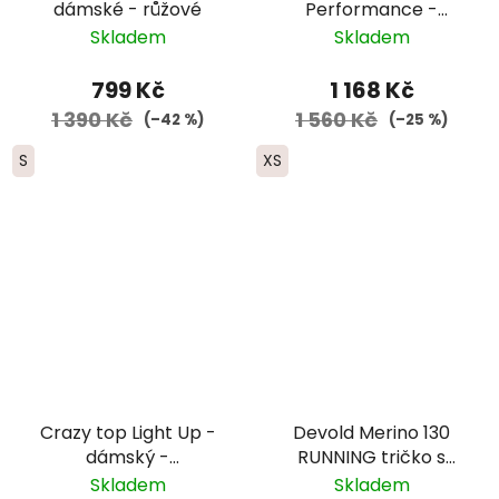
dámské - růžové
Performance -
dámské - růžová
Skladem
Skladem
799 Kč
1 168 Kč
1 390 Kč
1 560 Kč
(–42 %)
(–25 %)
S
XS
Crazy top Light Up -
Devold Merino 130
dámský -
RUNNING tričko s
fialová/růžová
krátkým rukávem -
Skladem
Skladem