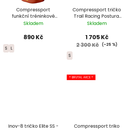
Compressport
Compressport tričko
funkční tréninkové
Trail Racing Postural
tričko „Nature
2025 - dámské -
Skladem
Skladem
Marathon” - dámské;
modrofialové
červeno-černá barva
890 Kč
1 705 Kč
2 300 Kč
(–25 %)
S
L
S
!! BRUTAL AKCE !!
Inov-8 tričko Elite SS -
Compressport triko