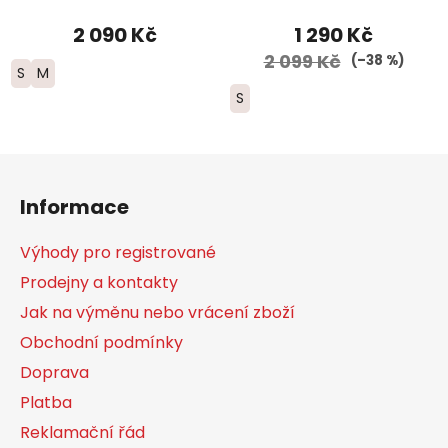
dámské - světle
modrá
2 090 Kč
1 290 Kč
2 099 Kč
(–38 %)
S
M
S
Z
á
Informace
p
a
Výhody pro registrované
t
Prodejny a kontakty
í
Jak na výměnu nebo vrácení zboží
Obchodní podmínky
Doprava
Platba
Reklamační řád