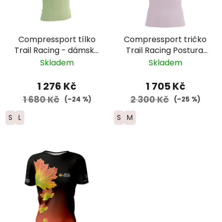
Compressport tílko
Compressport tričko
Trail Racing - dámské
Trail Racing Postural
- světle zelené
2025 - dámské -
Skladem
Skladem
růžové/oranžové
1 276 Kč
1 705 Kč
1 680 Kč
2 300 Kč
(–24 %)
(–25 %)
S
L
S
M