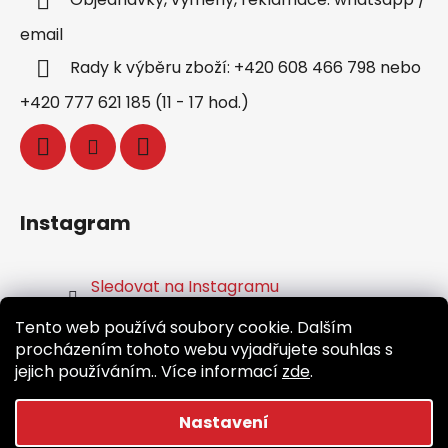
email
Rady k výběru zboží: +420 608 466 798 nebo
+420 777 621 185 (11 - 17 hod.)
Instagram
Sledovat na Instagramu
Tento web používá soubory cookie. Dalším
Facebook
procházením tohoto webu vyjadřujete souhlas s
jejich používáním.. Více informací
zde
.
Nastavení