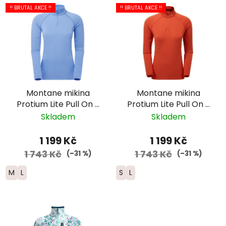
!! BRUTAL AKCE !!
!! BRUTAL AKCE !!
Montane mikina
Montane mikina
Protium Lite Pull On -
Protium Lite Pull On -
dámská - světle
dámská - červená
Skladem
Skladem
modrá
1 199 Kč
1 199 Kč
1 743 Kč
1 743 Kč
(–31 %)
(–31 %)
M
L
S
L