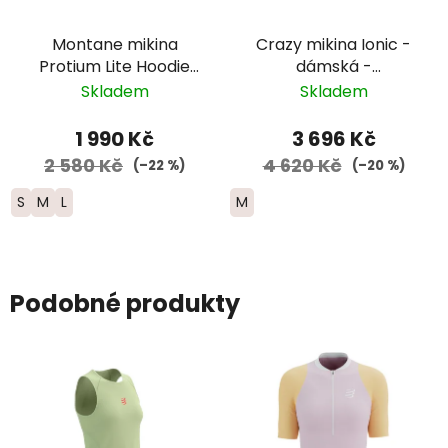
Montane mikina
Crazy mikina Ionic -
Protium Lite Hoodie
dámská -
zip - dámská - světle
modrá/fialová/bílá
Skladem
Skladem
modrá
1 990 Kč
3 696 Kč
2 580 Kč
4 620 Kč
(–22 %)
(–20 %)
S
M
L
M
Podobné produkty