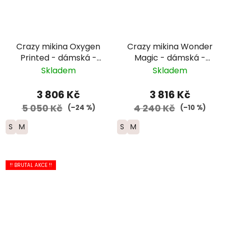
Crazy mikina Oxygen
Crazy mikina Wonder
Printed - dámská -
Magic - dámská -
tmavě
vzor falling flower
Skladem
Skladem
modrá/fialová/růžová
3 806 Kč
3 816 Kč
5 050 Kč
4 240 Kč
(–24 %)
(–10 %)
S
M
S
M
!! BRUTAL AKCE !!