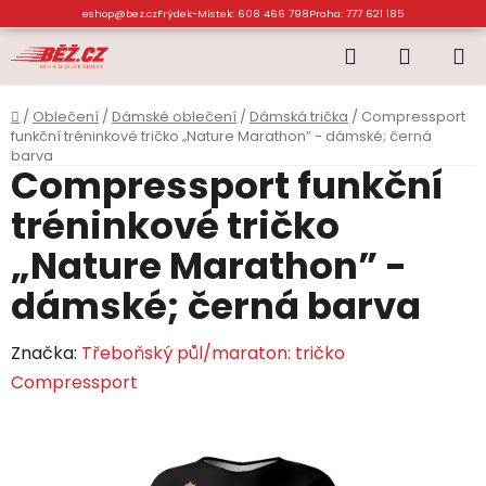
Přejít
eshop@bez.cz
Frýdek-Místek: 608 466 798
Praha: 777 621 185
na
Hledat
NÁKUP
obsah
KOŠÍK
Domů
/
Oblečení
/
Dámské oblečení
/
Dámská trička
/
Compressport
funkční tréninkové tričko „Nature Marathon” - dámské; černá
barva
Compressport funkční
tréninkové tričko
„Nature Marathon” -
dámské; černá barva
Značka:
Třeboňský půl/maraton: tričko
Compressport