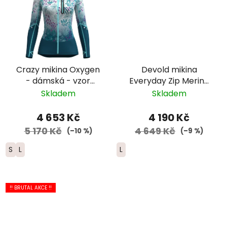
Crazy mikina Oxygen
Devold mikina
- dámská - vzor
Everyday Zip Merino
falling flower
Hoodie - dámská -
Skladem
Skladem
zelená
4 653 Kč
4 190 Kč
5 170 Kč
4 649 Kč
(–10 %)
(–9 %)
S
L
L
!! BRUTAL AKCE !!