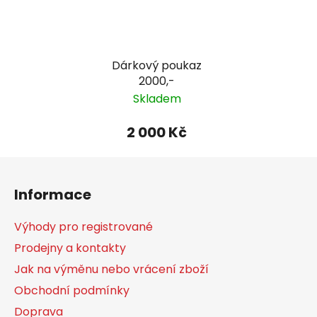
Dárkový poukaz
2000,-
Skladem
2 000 Kč
Z
á
Informace
p
a
Výhody pro registrované
t
Prodejny a kontakty
í
Jak na výměnu nebo vrácení zboží
Obchodní podmínky
Doprava