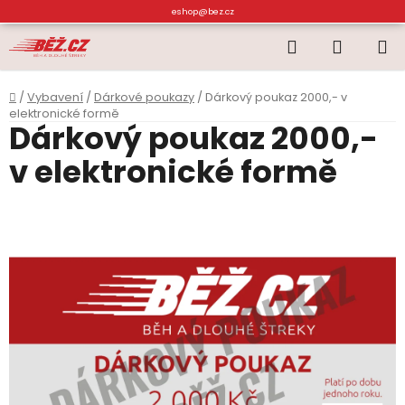
Přejít
eshop@bez.cz
na
Hledat
NÁKUP
obsah
KOŠÍK
Domů
/
Vybavení
/
Dárkové poukazy
/
Dárkový poukaz 2000,- v
elektronické formě
Dárkový poukaz 2000,-
v elektronické formě