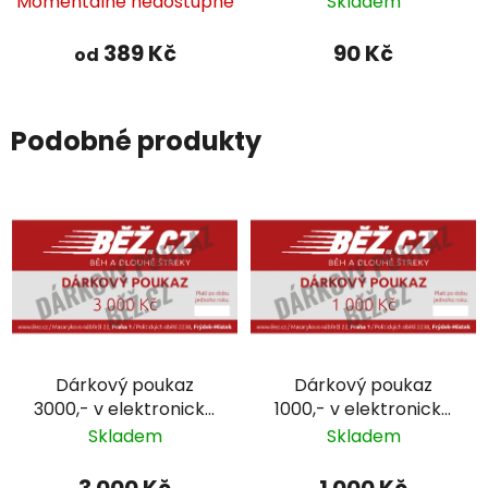
Momentálně nedostupné
Skladem
389 Kč
90 Kč
od
Podobné produkty
Dárkový poukaz
Dárkový poukaz
3000,- v elektronické
1000,- v elektronické
formě
formě
Skladem
Skladem