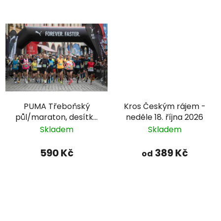
PUMA Třeboňský
Kros Českým rájem -
půl/maraton, desítka
neděle 18. října 2026
a pětka 2026 - 3. října
Skladem
Skladem
590 Kč
389 Kč
od