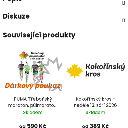
Diskuze
Související produkty
PUMA Třeboňský
Kokořínský kros -
maraton, půlmaraton,
neděle 13. září 2026
10 a 5 km - DÁRKOVÝ
Skladem
Skladem
POUKAZ
590 Kč
389 Kč
od
od