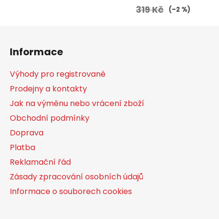
319 Kč
(–2 %)
Z
á
Informace
p
a
Výhody pro registrované
t
Prodejny a kontakty
í
Jak na výměnu nebo vrácení zboží
Obchodní podmínky
Doprava
Platba
Reklamační řád
Zásady zpracování osobních údajů
Informace o souborech cookies