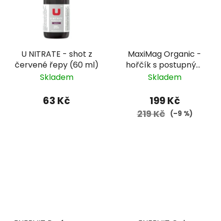
U NITRATE - shot z
MaxiMag Organic -
červené řepy (60 ml)
hořčík s postupným
uvolnňováním a v
Skladem
Skladem
dobře vstřebatelné
formě
63 Kč
199 Kč
219 Kč
(–9 %)