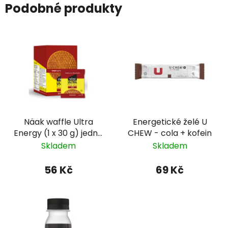
Podobné produkty
Näak waffle Ultra
Energetické želé U
Energy (1 x 30 g) jedna
CHEW - cola + kofein
waffle - javorový
Skladem
Skladem
syrup
56 Kč
69 Kč