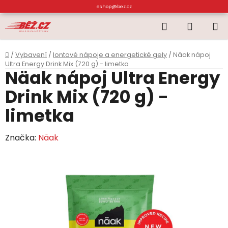
Přejít
eshop@bez.cz
na
Hledat
NÁKUP
obsah
KOŠÍK
Domů
/
Vybavení
/
Iontové nápoje a energetické gely
/
Näak nápoj
Ultra Energy Drink Mix (720 g) - limetka
Näak nápoj Ultra Energy
Drink Mix (720 g) -
limetka
Značka:
Näak