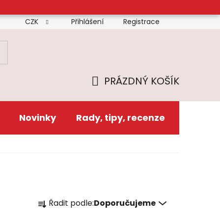
CZK
Přihlášení
Registrace
mínky
Doprava
Platba
Reklamační řád
Zás
PRÁZDNÝ KOŠÍK
NÁKUPNÍ
KOŠÍK
Novinky
Rady, tipy, recenze
Ř
Řadit podle:
Doporučujeme
a