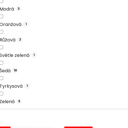
Modrá
3
Oranžová
1
Růžová
2
Světle zelená
1
Šedá
10
Tyrkysová
1
Zelená
5