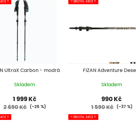
KCE !!
!! BRUTAL AKCE !!
N UltraX Carbon - modrá
FIZAN Adventure Dese
Skladem
Skladem
1 999 Kč
990 Kč
2 690 Kč
1 590 Kč
(–25 %)
(–37 %)
KCE !!
!! BRUTAL AKCE !!