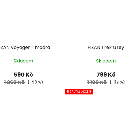
IZAN Voyager - modrá
FIZAN Trek Grey
Skladem
Skladem
590 Kč
799 Kč
1 260 Kč
1 190 Kč
(–53 %)
(–32 %)
!! BRUTAL AKCE !!