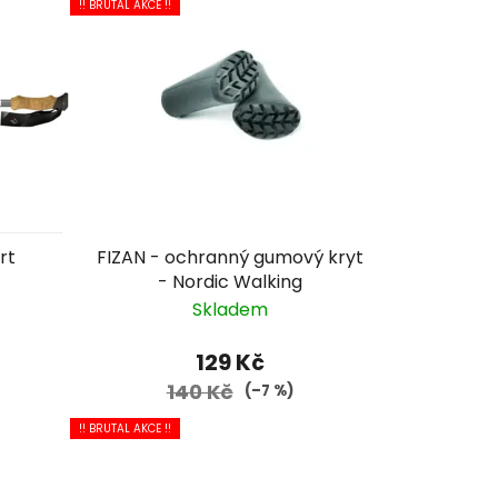
!! BRUTAL AKCE !!
rt
FIZAN - ochranný gumový kryt
- Nordic Walking
Skladem
129 Kč
140 Kč
(–7 %)
!! BRUTAL AKCE !!