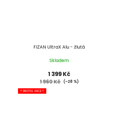
FIZAN UltraX Alu - žlutá
Skladem
1 399 Kč
1 960 Kč
(–28 %)
!! BRUTAL AKCE !!