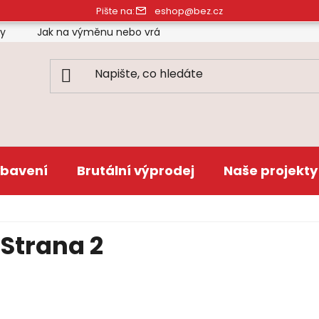
Pište na:
eshop@bez.cz
ty
Jak na výměnu nebo vrácení zboží
Obchodní pod
bavení
Brutální výprodej
Naše projekty
, Strana 2