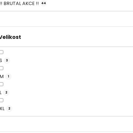
!! BRUTAL AKCE !!
44
Velikost
S
3
M
1
L
2
XL
2