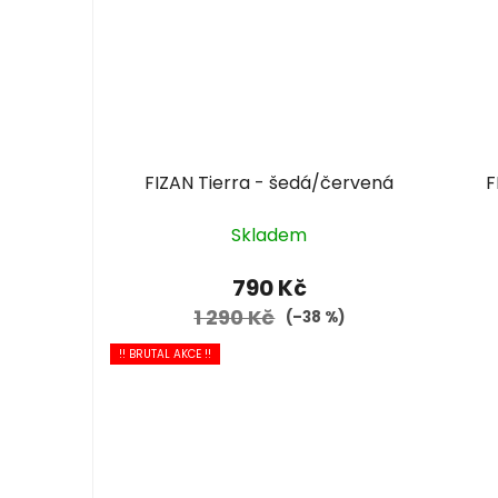
FIZAN Tierra - šedá/červená
F
Skladem
790 Kč
1 290 Kč
(–38 %)
!! BRUTAL AKCE !!