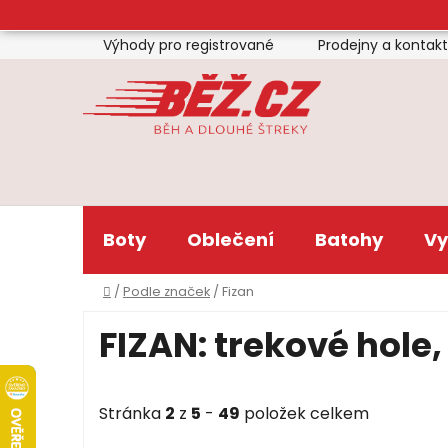
Přejít
na
Výhody pro registrované
Prodejny a kontak
obsah
Boty
Oblečení
Batohy
Vy
Domů
/
Podle značek
/
Fizan
FIZAN: trekové hole
Stránka
2
z
5
-
49
položek celkem