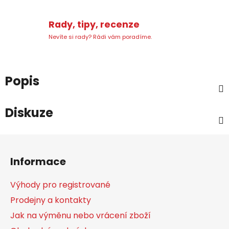
Rady, tipy, recenze
Nevíte si rady? Rádi vám poradíme.
Popis
Diskuze
Z
á
Informace
p
a
Výhody pro registrované
t
Prodejny a kontakty
í
Jak na výměnu nebo vrácení zboží