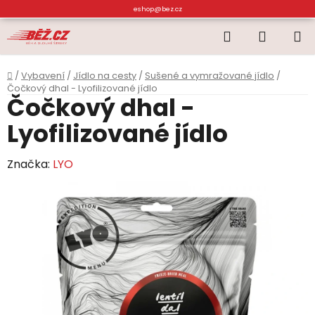
Přejít
eshop@bez.cz
na
Hledat
NÁKUP
obsah
KOŠÍK
Domů
/
Vybavení
/
Jídlo na cesty
/
Sušené a vymražované jídlo
/
Čočkový dhal - Lyofilizované jídlo
Čočkový dhal -
Lyofilizované jídlo
Značka:
LYO