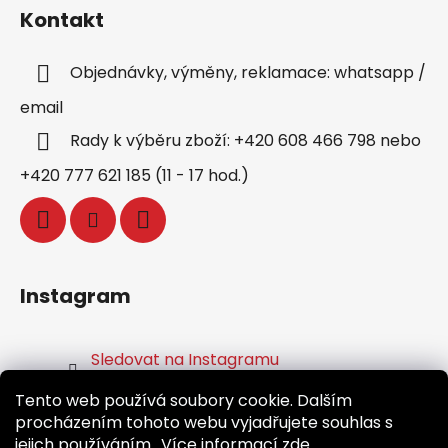
Kontakt
Objednávky, výměny, reklamace: whatsapp /
email
Rady k výběru zboží: +420 608 466 798 nebo
+420 777 621 185 (11 - 17 hod.)
Instagram
Sledovat na Instagramu
Tento web používá soubory cookie. Dalším
Facebook
procházením tohoto webu vyjadřujete souhlas s
jejich používáním.. Více informací
zde
.