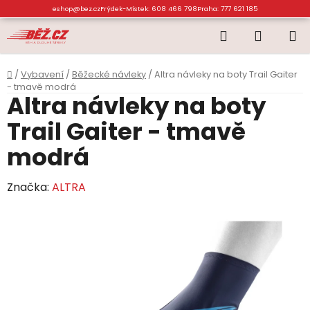
Přejít
eshop@bez.cz
Frýdek-Místek: 608 466 798
Praha: 777 621 185
na
Hledat
NÁKUP
obsah
KOŠÍK
Domů
/
Vybavení
/
Běžecké návleky
/
Altra návleky na boty Trail Gaiter
- tmavě modrá
Altra návleky na boty
Trail Gaiter - tmavě
modrá
Značka:
ALTRA