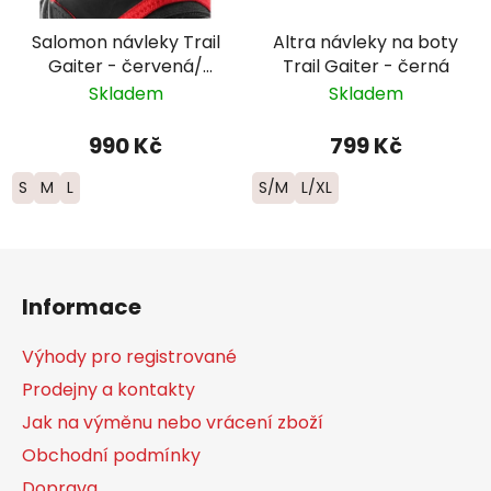
Salomon návleky Trail
Altra návleky na boty
Gaiter - červená/
Trail Gaiter - černá
černá
Skladem
Skladem
990 Kč
799 Kč
S
M
L
S/M
L/XL
Z
á
Informace
p
a
Výhody pro registrované
t
Prodejny a kontakty
í
Jak na výměnu nebo vrácení zboží
Obchodní podmínky
Doprava