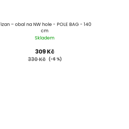
Fizan – obal na NW hole - POLE BAG - 140
cm
Skladem
309 Kč
330 Kč
(–6 %)