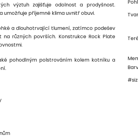
Pohl
kých výztuh zajišťuje odolnost a prodyšnost.
 a umožňuje příjemné klima uvnitř obuvi.
Tvar
ehké a dlouhotrvající tlumení, zatímco podešev
st na různých površích. Konstrukce Rock Plate
Ter
ovnostmi.
Mem
aké pohodlným polstrováním kolem kotníku a
Bar
ní.
#si
y
enům