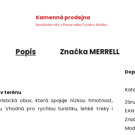
Kamenná prodejna
Navštivte nás v Praze nebo Frýdku-Místku.
Popis
Značka
MERRELL
Dop
Kate
 v terénu
stická obuv, která spojuje nízkou hmotnost,
Zár
. Vhodná pro rychlou turistiku, lehké treky i
EAN
Zna
Mod