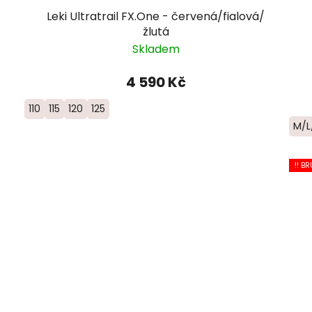
Leki Ultratrail FX.One - červená/fialová/
žlutá
Skladem
4 590 Kč
110
115
120
125
M/L
!! BR