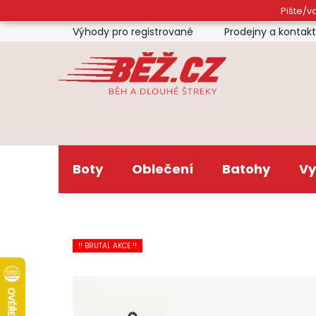
Přejít
Pište/vo
na
Výhody pro registrované
Prodejny a kontak
obsah
Boty
Oblečení
Batohy
Vy
!! BRUTAL AKCE !!