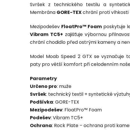
Svršek z technického textilu a syntetic
Membrána
GORE-TEX
chrání proti vlhkosti
Mezipodešev
FloatPro™ Foam
poskytuje l
Vibram TC5+
zajišťuje výbornou přilnavo
chrání chodidlo před ostrými kameny a ner
Model Moab Speed 2 GTX se vyznačuje t
paty pro větší komfort při celodenním noše
Parametry
Určeno pro
: muže
Svršek
: technický textil + syntetické výztuh
Podšívka
: GORE-TEX
Mezipodešev
: FloatPro™ Foam
Podešev
: Vibram TC5+
Ochrana
: Rock Plate – ochrana proti kam