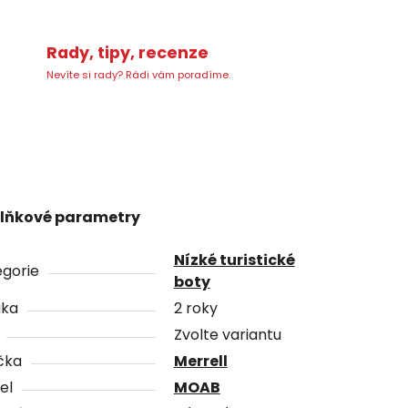
Rady, tipy, recenze
Nevíte si rady? Rádi vám poradíme.
lňkové parametry
Nízké turistické
gorie
boty
uka
2 roky
Zvolte variantu
čka
Merrell
el
MOAB