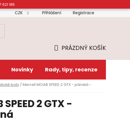
7 621 185
CZK
Přihlášení
Registrace
mínky
Doprava
Platba
Reklamační řád
Zás
PRÁZDNÝ KOŠÍK
NÁKUPNÍ
KOŠÍK
Novinky
Rady, tipy, recenze
stické boty
/
Merrell MOAB SPEED 2 GTX - pánská -
 SPEED 2 GTX -
rná