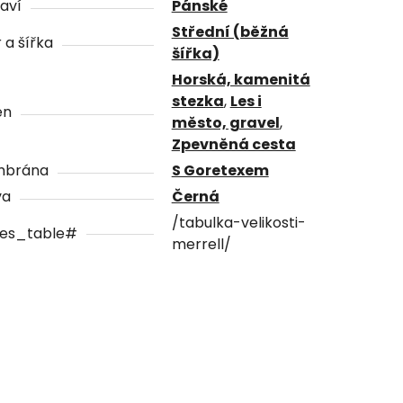
aví
Pánské
Střední (běžná
 a šířka
šířka)
Horská, kamenitá
stezka
,
Les i
én
město, gravel
,
Zpevněná cesta
brána
S Goretexem
va
Černá
/tabulka-velikosti-
zes_table#
merrell/