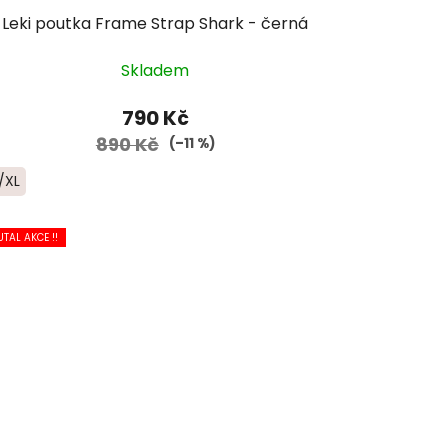
Leki poutka Frame Strap Shark - černá
Skladem
790 Kč
890 Kč
(–11 %)
/XL
UTAL AKCE !!