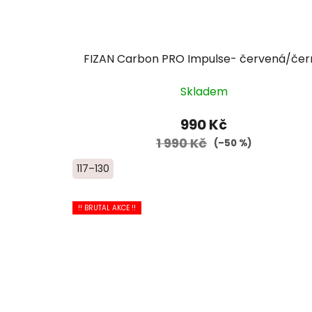
FIZAN Carbon PRO Impulse- červená/čer
Skladem
990 Kč
1 990 Kč
(–50 %)
117–130
!! BRUTAL AKCE !!