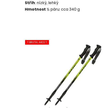
Střih
: nízký, lehký
Hmotnost
½ páru: cca 340 g
!! BRUTAL AKCE !!