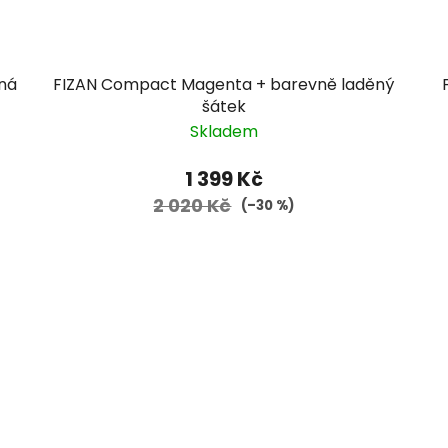
ná
FIZAN Compact Magenta + barevně laděný
šátek
Skladem
1 399 Kč
2 020 Kč
(–30 %)