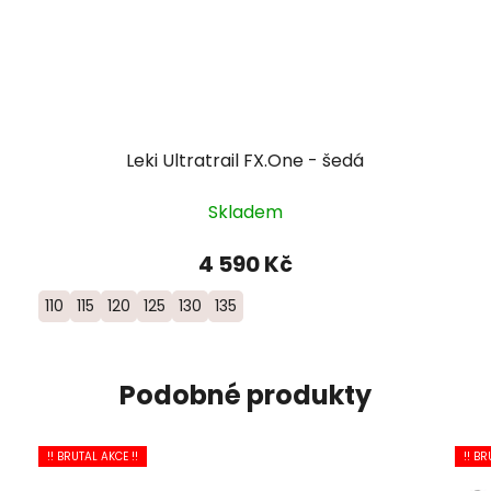
Leki Ultratrail FX.One - šedá
Skladem
4 590 Kč
110
115
120
125
130
135
Podobné produkty
!! BRUTAL AKCE !!
!! BR