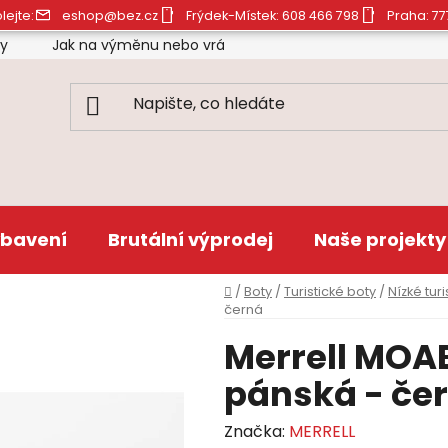
lejte:
eshop@bez.cz
Frýdek-Místek: 608 466 798
Praha: 77
ty
Jak na výměnu nebo vrácení zboží
Obchodní pod
bavení
Brutální výprodej
Naše projekty
Domů
/
Boty
/
Turistické boty
/
Nízké turi
černá
Merrell MOAB
pánská - če
Značka:
MERRELL