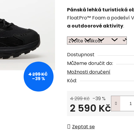
Pánská lehká turistická o
FloatPro™ Foam a podešví V
a outdoorové aktivity
.
Dostupnost
Můžeme doručit do:
Možnosti doručení
4 299 KČ
–39 %
Kód:
4 299 Kč
–39 %
2 590 Kč
Měrná cena:
Zeptat se