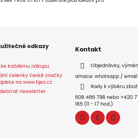
rsek TRUE UTILITY LaserLite jsou ideální pro
 užitečné odkazy
Kontakt
Objednávky, výměny
 ke každému nákupu
ální čelenky české značky
amace: whatsapp / email
ajdete na www.bjez.cz
Rady k výběru zbož
debírat newsletter
608 466 798 nebo +420 7
185 (11 - 17 hod.)