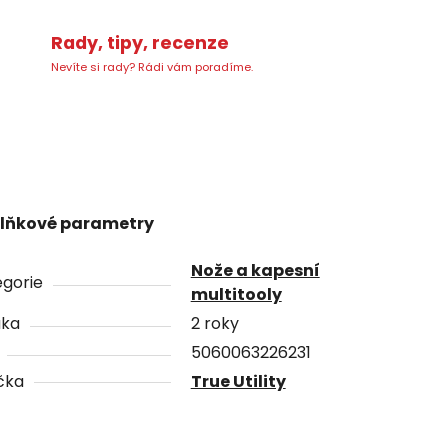
Rady, tipy, recenze
Nevíte si rady? Rádi vám poradíme.
lňkové parametry
Nože a kapesní
gorie
multitooly
uka
2 roky
5060063226231
čka
True Utility