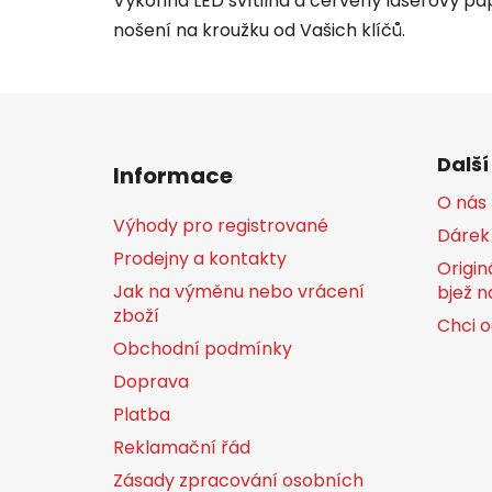
Výkonná LED svítilna a červený laserový pap
nošení na kroužku od Vašich klíčů.
Z
á
Další
Informace
p
O nás
a
Výhody pro registrované
Dárek
t
Prodejny a kontakty
í
Origin
Jak na výměnu nebo vrácení
bjež n
zboží
Chci o
Obchodní podmínky
Doprava
Platba
Reklamační řád
Zásady zpracování osobních