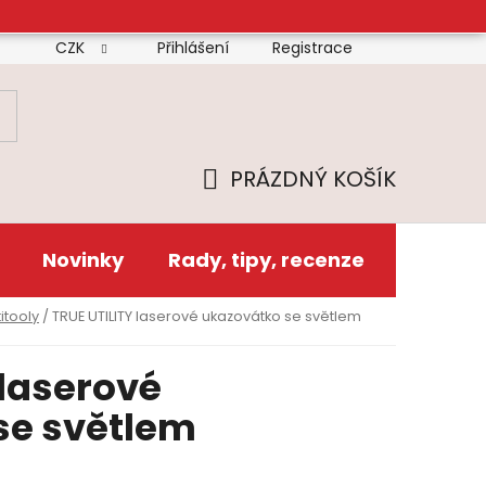
CZK
Přihlášení
Registrace
mínky
Doprava
Platba
Reklamační řád
Zás
PRÁZDNÝ KOŠÍK
NÁKUPNÍ
KOŠÍK
Novinky
Rady, tipy, recenze
itooly
/
TRUE UTILITY laserové ukazovátko se světlem
 laserové
se světlem