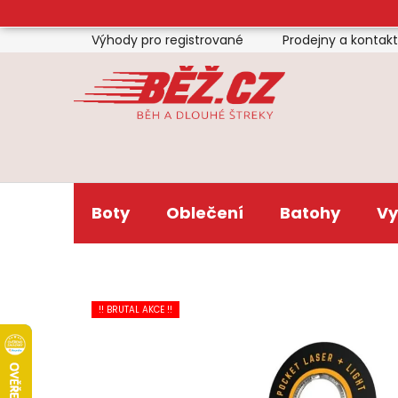
Přejít
na
Výhody pro registrované
Prodejny a kontak
obsah
Boty
Oblečení
Batohy
Vy
!! BRUTAL AKCE !!