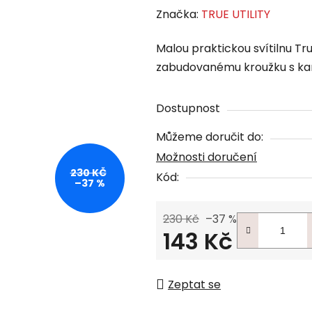
Značka:
TRUE UTILITY
Malou praktickou svítilnu Tru
zabudovanému kroužku s kara
Dostupnost
Můžeme doručit do:
Možnosti doručení
230 KČ
Kód:
–37 %
230 Kč
–37 %
143 Kč
Měrná cena:
Zeptat se