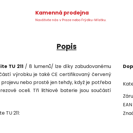
Kamenná prodejna
Navštivte nás v Praze nebo Frýdku-Místku.
Popis
ite TU 211
/ 8 lumenů/ lze díky zabudovanému
Dop
učástí výrobku je také CE certifikovaný červený
 projevu nebo prostě jen tehdy, když je potřeba
Kate
ezové oceli. Tři lithiové baterie jsou součástí
Zár
EAN
te TU 211:
Zna