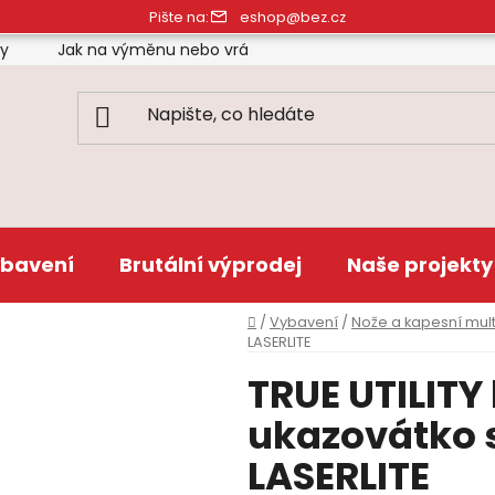
Pište na:
eshop@bez.cz
ty
Jak na výměnu nebo vrácení zboží
Obchodní pod
bavení
Brutální výprodej
Naše projekty
Domů
/
Vybavení
/
Nože a kapesní mult
LASERLITE
TRUE UTILITY
ukazovátko 
LASERLITE