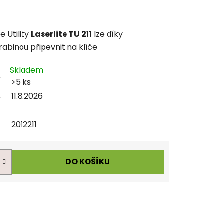
e Utility
Laserlite TU 211
lze díky
binou připevnit na klíče
Skladem
>5 ks
11.8.2026
2012211
DO KOŠÍKU