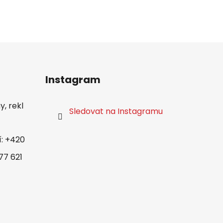
Instagram
, rekl
Sledovat na Instagramu
í: +420
77 621