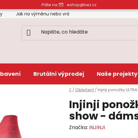
Pište na:
eshop@bez.cz
ty
Jak na výměnu nebo vrácení zboží
Obchodní pod
bavení
Brutální výprodej
Naše projekty
Domů
/
Oblečení
/
Injinji ponožky ULT
Injinji pono
show - dáms
Značka:
INJINJI