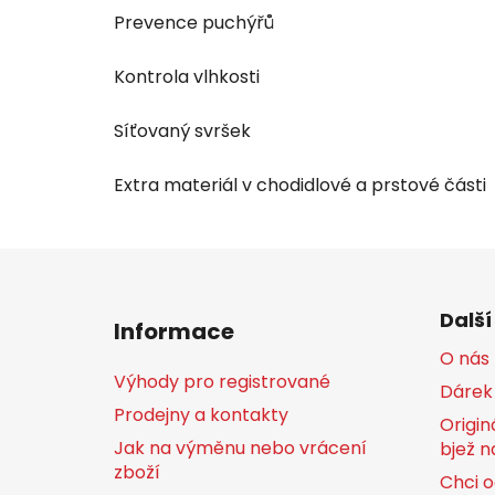
Prevence puchýřů
Kontrola vlhkosti
Síťovaný svršek
Extra materiál v chodidlové a prstové části
Z
á
Další
Informace
p
O nás
a
Výhody pro registrované
Dárek
t
Prodejny a kontakty
í
Origin
Jak na výměnu nebo vrácení
bjež n
zboží
Chci o