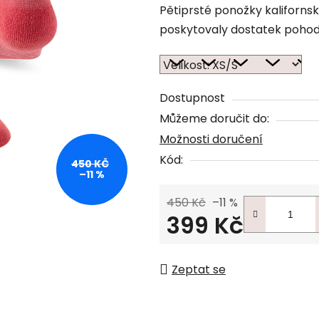
Pětiprsté ponožky kalifornské
poskytovaly dostatek pohod
Dostupnost
Můžeme doručit do:
Možnosti doručení
Kód:
450 KČ
–11 %
450 Kč
–11 %
399 Kč
Měrná cena:
Zeptat se