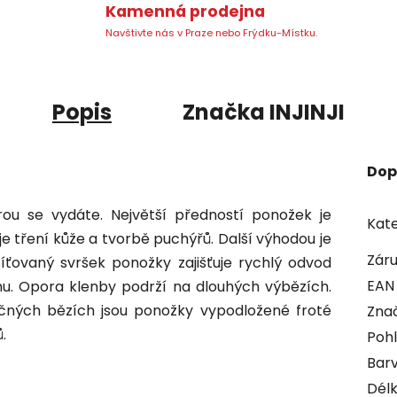
Kamenná prodejna
Navštivte nás v Praze nebo Frýdku-Místku.
Popis
Značka
INJINJI
Dop
ou se vydáte. Největší předností ponožek je
Kate
e tření kůže a tvorbě puchýřů. Další výhodou je
Zár
íťovaný svršek ponožky zajišťuje rychlý odvod
EAN
u. Opora klenby podrží na dlouhých výbězích.
čných bězích jsou ponožky vypodložené froté
Zna
.
Pohl
Bar
Dél