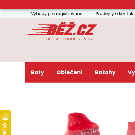
Přejít
na
Výhody pro registrované
Prodejny a kontak
obsah
Boty
Oblečení
Batohy
Vy