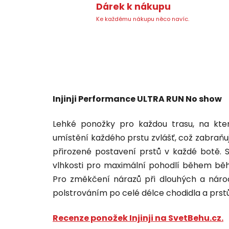
Dárek k nákupu
Ke každému nákupu něco navíc.
Injinji Performance ULTRA RUN No show
Lehké ponožky pro každou trasu, na kter
umístění každého prstu zvlášť, což zabraňuj
přirozené postavení prstů v každé botě. S
vlhkosti pro maximální pohodlí během běh
Pro změkčení nárazů při dlouhých a náro
polstrováním po celé délce chodidla a prstů
Recenze ponožek Injinji na SvetBehu.cz.