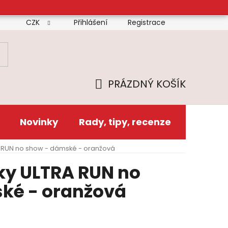
CZK
Přihlášení
Registrace
mínky
Doprava
Platba
Reklamační řád
Zás
PRÁZDNÝ KOŠÍK
NÁKUPNÍ
KOŠÍK
Novinky
Rady, tipy, recenze
RA RUN no show - dámské - oranžová
žky ULTRA RUN no
ké - oranžová