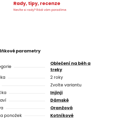
Rady, tipy, recenze
Nevíte si rady? Rádi vám poradíme.
lňkové parametry
Oblečení na běh a
gorie
treky
uka
2 roky
Zvolte variantu
čka
Injinji
aví
Dámské
va
Oranžová
ka ponožek
Kotníkové