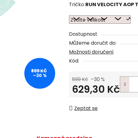
Tričko
RUN VELOCITY AOP T
Dostupnost
Můžeme doručit do:
Možnosti doručení
Kód:
899 KČ
–30 %
899 Kč
–30 %
629,30 Kč
Měrná cena:
Zeptat se