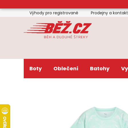
Přejít
na
Výhody pro registrované
Prodejny a kontak
obsah
Boty
Oblečení
Batohy
Vy