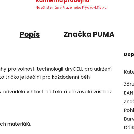
Kamenná prodejna
Navštivte nás v Praze nebo Frýdku-Místku.
Popis
Značka
PUMA
Dop
y pro volnost, technologií dryCELL pro udržení
Kate
to tričko je ideální pro každodenní běh.
Zár
y odváděla vlhkost od těla a udržovala vás bez
EAN
Zna
Pohl
Bar
ch materiálů.
Délk