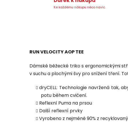
Dárek k nákupu
Ke každému nákupu něco navíc.
RUN VELOCITY AOP TEE
Dámské běžecké triko s
ergonomickými střih
v suchu a plochými švy pro snížení tření.
To
dryCELL: Technologie navržená tak, ab
potu během cvičení.
Reflexní Puma na prsou
Další reflexní prvky
Vyrobeno z nejméně 90% z recyklovaný