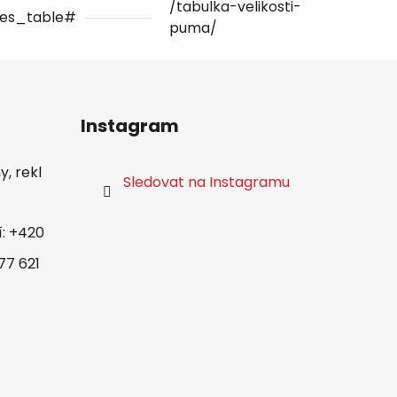
/tabulka-velikosti-
zes_table#
puma/
Instagram
, rekl
Sledovat na Instagramu
í: +420
77 621