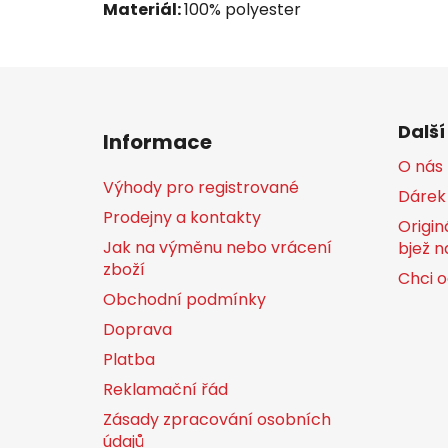
Materiál:
100% polyester
Z
á
Další
Informace
p
O nás
a
Výhody pro registrované
Dárek
t
Prodejny a kontakty
í
Origin
Jak na výměnu nebo vrácení
bjež n
zboží
Chci o
Obchodní podmínky
Doprava
Platba
Reklamační řád
Zásady zpracování osobních
údajů