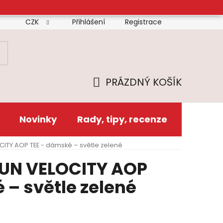
CZK
Přihlášení
Registrace
mínky
Doprava
Platba
Reklamační řád
Zás
PRÁZDNÝ KOŠÍK
NÁKUPNÍ
KOŠÍK
Novinky
Rady, tipy, recenze
CITY AOP TEE - dámské – světle zelené
RUN VELOCITY AOP
 – světle zelené