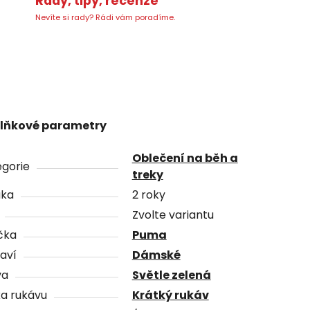
Rady, tipy, recenze
Nevíte si rady? Rádi vám poradíme.
lňkové parametry
Oblečení na běh a
gorie
treky
uka
2 roky
Zvolte variantu
čka
Puma
aví
Dámské
va
Světle zelená
a rukávu
Krátký rukáv