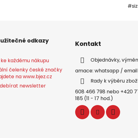
#si
 užitečné odkazy
Kontakt
Objednávky, výměny
 ke každému nákupu
ální čelenky české značky
amace: whatsapp / email
ajdete na www.bjez.cz
Rady k výběru zbož
debírat newsletter
608 466 798 nebo +420 7
185 (11 - 17 hod.)