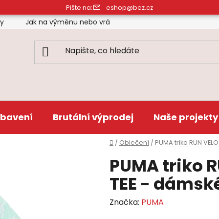
Pište na:
eshop@bez.cz
ty
Jak na výměnu nebo vrácení zboží
Obchodní pod
bavení
Brutální výprodej
Naše projekty
Domů
/
Oblečení
/
PUMA triko RUN VELO
PUMA triko 
TEE - dámské
Značka:
PUMA