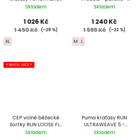
Short 2025 - pánské -
žlutá
Skladem
Skladem
modrofialové
1 026 Kč
1 240 Kč
1 450 Kč
1 599 Kč
(–29 %)
(–22 %)
XL
M
L
!! BRUTAL AKCE !!
CEP volné běžecké
Puma kraťasy RUN
šortky RUN LOOSE FIT
ULTRAWEAVE 5 -
- pánské - modrá
pánské - černé
Skladem
Skladem