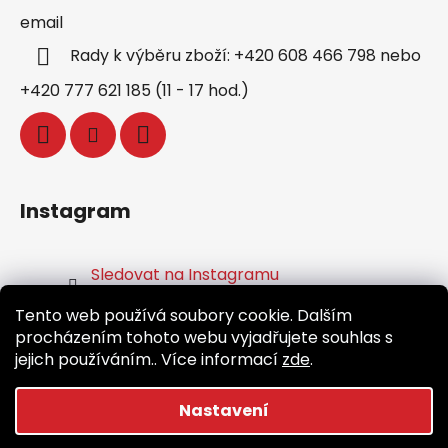
email
Rady k výběru zboží: +420 608 466 798 nebo
+420 777 621 185 (11 - 17 hod.)
Instagram
Sledovat na Instagramu
Tento web používá soubory cookie. Dalším
Facebook
procházením tohoto webu vyjadřujete souhlas s
jejich používáním.. Více informací
zde
.
Nastavení