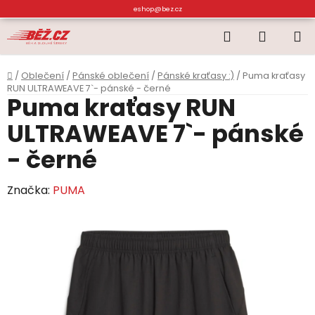
Přejít
eshop@bez.cz
na
Hledat
NÁKUP
obsah
KOŠÍK
Domů
/
Oblečení
/
Pánské oblečení
/
Pánské kraťasy :)
/
Puma kraťasy
RUN ULTRAWEAVE 7`- pánské - černé
Puma kraťasy RUN
ULTRAWEAVE 7`- pánské
- černé
Značka:
PUMA