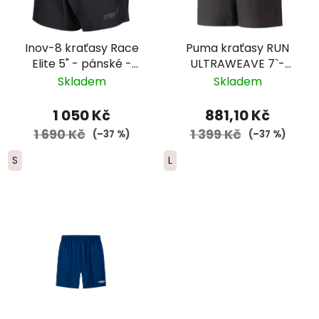
Inov-8 kraťasy Race
Puma kraťasy RUN
Elite 5" - pánské -
ULTRAWEAVE 7`-
černé
pánské - černá zip
Skladem
Skladem
1 050 Kč
881,10 Kč
1 690 Kč
1 399 Kč
(–37 %)
(–37 %)
S
L