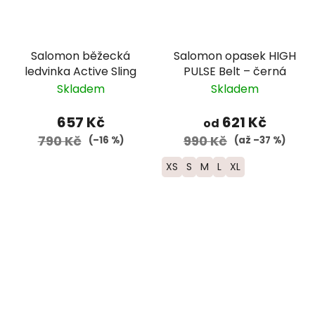
Salomon běžecká
Salomon opasek HIGH
ledvinka Active Sling
PULSE Belt – černá
Skladem
Skladem
657 Kč
621 Kč
od
790 Kč
990 Kč
(–16 %)
(až –37 %)
XS
S
M
L
XL