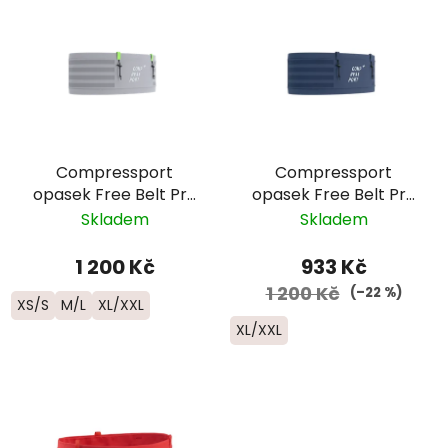
Compressport
Compressport
opasek Free Belt Pro
opasek Free Belt Pro
- šedá/zelená
- modrofialová
Skladem
Skladem
1 200 Kč
933 Kč
1 200 Kč
(–22 %)
XS/S
M/L
XL/XXL
XL/XXL