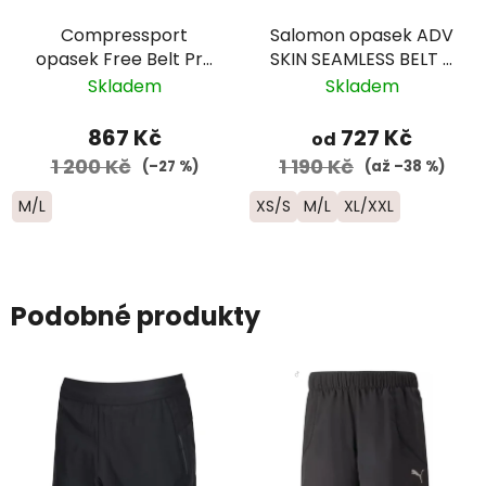
Compressport
Salomon opasek ADV
opasek Free Belt Pro
SKIN SEAMLESS BELT –
- žlutá
černý
Skladem
Skladem
867 Kč
727 Kč
od
1 200 Kč
1 190 Kč
(–27 %)
(až –38 %)
M/L
XS/S
M/L
XL/XXL
Podobné produkty