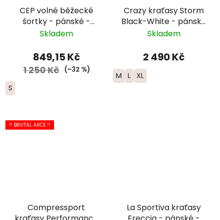
CEP volné běžecké
Crazy kraťasy Storm
šortky - pánské -
Black-White - pánské
modrá
- černá
Skladem
Skladem
849,15 Kč
2 490 Kč
1 250 Kč
(–32 %)
M
L
XL
S
!! BRUTAL AKCE !!
Compressport
La Sportiva kraťasy
kraťasy Performance
Freccia - pánské -