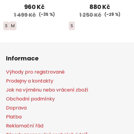
960 Kč
880 Kč
1 499 Kč
1 250 Kč
(–35 %)
(–29 %)
S
M
S
Z
á
Informace
p
a
Výhody pro registrované
t
Prodejny a kontakty
í
Jak na výměnu nebo vrácení zboží
Obchodní podmínky
Doprava
Platba
Reklamační řád