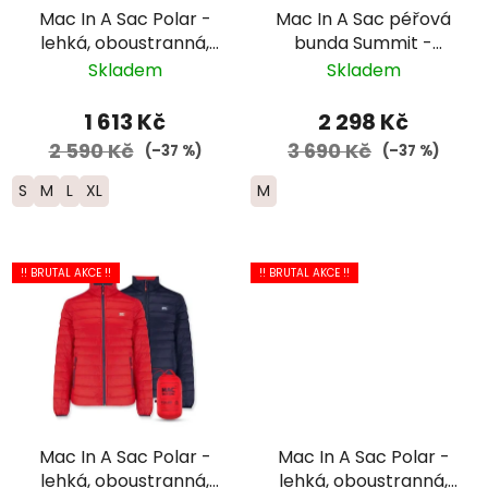
Mac In A Sac Polar -
Mac In A Sac péřová
lehká, oboustranná,
bunda Summit -
sbalitelná peřovka do
pánská - černá
Skladem
Skladem
pytlíku
1 613 Kč
2 298 Kč
2 590 Kč
3 690 Kč
(–37 %)
(–37 %)
S
M
L
XL
M
!! BRUTAL AKCE !!
!! BRUTAL AKCE !!
Mac In A Sac Polar -
Mac In A Sac Polar -
lehká, oboustranná,
lehká, oboustranná,