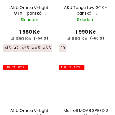
AKU Omnia V-Light
AKU Tengu Low GTX -
GTX - pánská -
pánská -
hnědá/zelená
černá/oranžová
Skladem
Skladem
1 980 Kč
1 990 Kč
4 390 Kč
4 990 Kč
(–54 %)
(–60 %)
41.5
42
42.5
44.5
46.5
39
!! BRUTAL AKCE !!
!! BRUTAL AKCE !!
AKU Omnia V-Light
Merrell MOAB SPEED 2