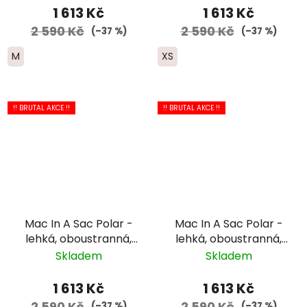
1 613 Kč
1 613 Kč
2 590 Kč
2 590 Kč
(–37 %)
(–37 %)
M
XS
!! BRUTAL AKCE !!
!! BRUTAL AKCE !!
Mac In A Sac Polar -
Mac In A Sac Polar -
lehká, oboustranná,
lehká, oboustranná,
sbalitelná peřovka do
sbalitelná peřovka do
Skladem
Skladem
pytlíku
pytlíku
1 613 Kč
1 613 Kč
2 590 Kč
2 590 Kč
(–37 %)
(–37 %)