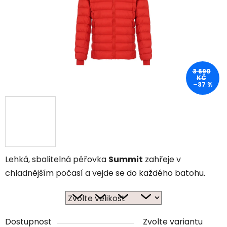
3 690
KČ
–37 %
Lehká, sbalitelná péřovka
Summit
zahřeje v
chladnějším počasí a vejde se do každého batohu.
Dostupnost
Zvolte variantu