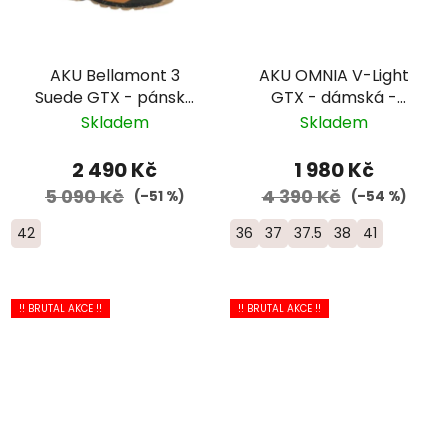
AKU Bellamont 3
AKU OMNIA V-Light
Suede GTX - pánská
GTX - dámská -
kožená - rezavá
modrá
Skladem
Skladem
2 490 Kč
1 980 Kč
5 090 Kč
4 390 Kč
(–51 %)
(–54 %)
42
36
37
37.5
38
41
!! BRUTAL AKCE !!
!! BRUTAL AKCE !!