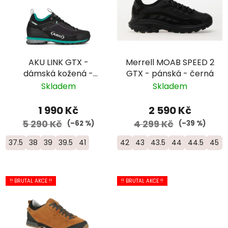
AKU LINK GTX -
Merrell MOAB SPEED 2
dámská kožená -
GTX - pánská - černá
šedá/zelená
Skladem
Skladem
1 990 Kč
2 590 Kč
5 290 Kč
4 299 Kč
(–62 %)
(–39 %)
37.5
38
39
39.5
41
42
43
43.5
44
44.5
45
!! BRUTAL AKCE !!
!! BRUTAL AKCE !!