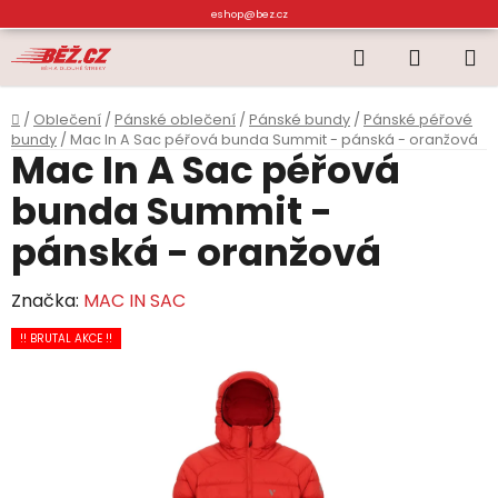
Přejít
eshop@bez.cz
na
Hledat
NÁKUP
obsah
KOŠÍK
Domů
/
Oblečení
/
Pánské oblečení
/
Pánské bundy
/
Pánské péřové
bundy
/
Mac In A Sac péřová bunda Summit - pánská - oranžová
Mac In A Sac péřová
bunda Summit -
pánská - oranžová
Značka:
MAC IN SAC
!! BRUTAL AKCE !!