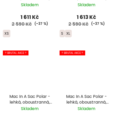
sbalitelná peřovka do
sbalitelná peřovka do
Skladem
Skladem
pytlíku
pytlíku
1 611 Kč
1 613 Kč
2 590 Kč
2 590 Kč
(–37 %)
(–37 %)
XS
S
XL
!! BRUTAL AKCE !!
!! BRUTAL AKCE !!
Mac In A Sac Polar -
Mac In A Sac Polar -
lehká, oboustranná,
lehká, oboustranná,
sbalitelná peřovka do
sbalitelná peřovka do
Skladem
Skladem
pytlíku
pytlíku