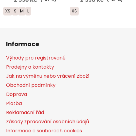
XS
S
M
L
XS
Z
á
Informace
p
a
Výhody pro registrované
t
Prodejny a kontakty
í
Jak na výměnu nebo vrácení zboží
Obchodní podmínky
Doprava
Platba
Reklamační řád
Zásady zpracování osobních údajů
Informace o souborech cookies