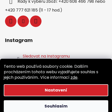
Rady k výběru zboží: +420 608 466 798 nebo
+420 777 621 185 (11 - 17 hod.)
Instagram
Sledovat na Instagramu
Tento web používá soubory cookie. Dalším
Facebook
procházením tohoto webu vyjadřujete souhlas s
jejich používáním.. Více informací
zde
.
Nastavení
Vytvořil Shoptet
Souhlasím
Copyright 2026
Běž.cz
. Všechna práva vyhrazena.