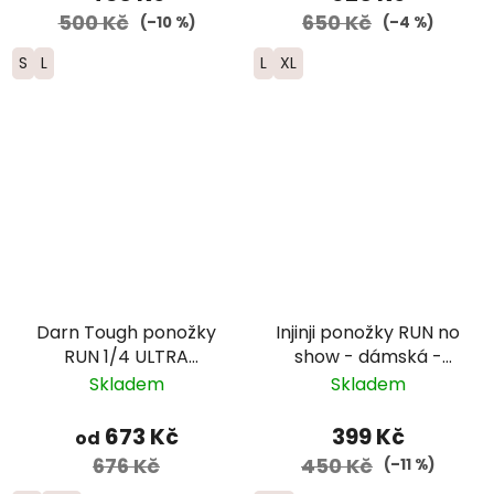
500 Kč
650 Kč
(–10 %)
(–4 %)
S
L
L
XL
Darn Tough ponožky
Injinji ponožky RUN no
RUN 1/4 ULTRA
show - dámská -
Lightweight s
vínová
Skladem
Skladem
výstelkou - pánské -
černé
673 Kč
399 Kč
od
676 Kč
450 Kč
(–11 %)