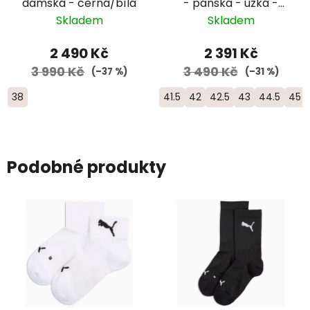
dámská - černá/bílá
- pánská - úzká -
modrá/černá
Skladem
Skladem
2 490 Kč
2 391 Kč
3 990 Kč
3 490 Kč
(–37 %)
(–31 %)
38
41.5
42
42.5
43
44.5
45
Podobné produkty