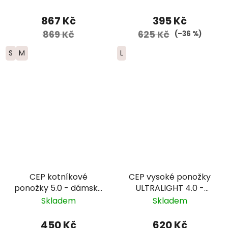
dámské - hnědé
žlutá
867 Kč
395 Kč
869 Kč
625 Kč
(–36 %)
S
M
L
CEP kotníkové
CEP vysoké ponožky
ponožky 5.0 - dámské
ULTRALIGHT 4.0 -
– černá
pánské – modrá
Skladem
Skladem
450 Kč
620 Kč