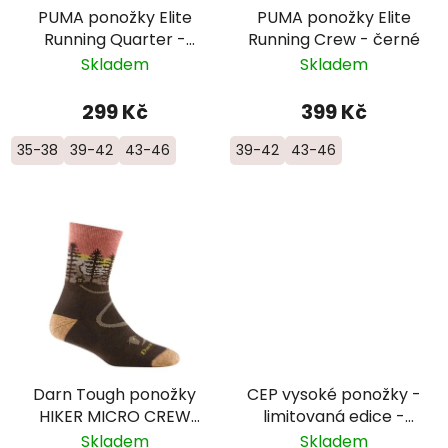
PUMA ponožky Elite
PUMA ponožky Elite
Running Quarter -
Running Crew - černé
bílé
Skladem
Skladem
299 Kč
399 Kč
35-38
39-42
43-46
39-42
43-46
Darn Tough ponožky
CEP vysoké ponožky -
HIKER MICRO CREW
limitovaná edice -
Midweight merino -
pánské - bílá/růžová/
Skladem
Skladem