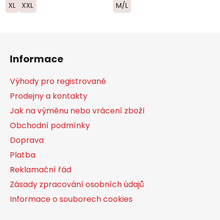
XL
XXL
M/L
Z
á
Informace
p
a
Výhody pro registrované
t
Prodejny a kontakty
í
Jak na výměnu nebo vrácení zboží
Obchodní podmínky
Doprava
Platba
Reklamační řád
Zásady zpracování osobních údajů
Informace o souborech cookies