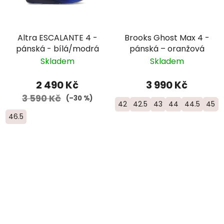
Altra ESCALANTE 4 -
Brooks Ghost Max 4 -
pánská - bílá/modrá
pánská – oranžová
Skladem
Skladem
2 490 Kč
3 990 Kč
3 590 Kč
(–30 %)
42
42.5
43
44
44.5
45
46.5