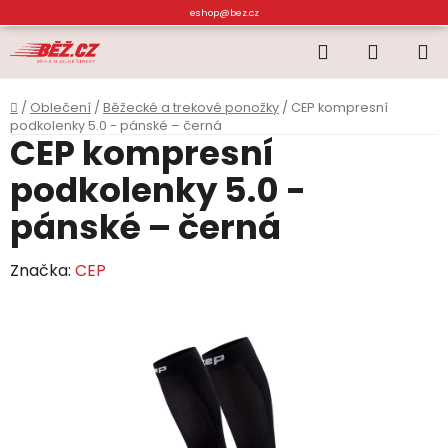
Přejít
eshop@bez.cz
na
Hledat
NÁKUP
obsah
KOŠÍK
Domů
/
Oblečení
/
Běžecké a trekové ponožky
/
CEP kompresní
podkolenky 5.0 - pánské – černá
CEP kompresní
podkolenky 5.0 -
pánské – černá
Značka:
CEP