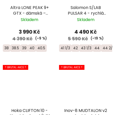
Altra LONE PEAK 9+
Salomon S/LAB
GTX - dámská –
PULSAR 4 - rychlá
černá
trailová běžecká bota
Skladem
Skladem
- L47770300
3 990 Kč
4 490 Kč
4 390 Kč
5 590 Kč
(–9 %)
(–19 %)
38
38.5
39
40
40.5
41 1/3
42
43 1/3
44
44 2/3
!! BRUTAL AKCE !!
!! BRUTAL AKCE !!
Hoka CLIFTON 10 -
Inov-8 MUDTALON v2