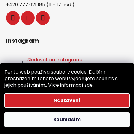
+420 777 621 185 (11 - 17 hod.)
Instagram
Sledovat na Instagramu
Tento web používá soubory cookie. Dalším
Facebook
procházením tohoto webu vyjadřujete souhlas s
jejich používáním.. Více informací
zde
.
Nastavení
Vytvořil Shoptet
Souhlasím
Copyright 2026
Běž.cz
. Všechna práva vyhrazena.
Upravit nastavení cookies