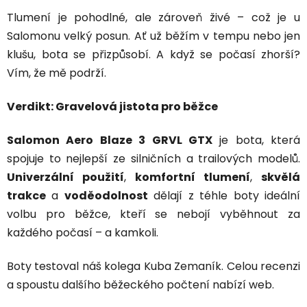
Tlumení je pohodlné, ale zároveň živé – což je u
Salomonu velký posun. Ať už běžím v tempu nebo jen
klušu, bota se přizpůsobí. A když se počasí zhorší?
Vím, že mě podrží.
Verdikt: Gravelová jistota pro běžce
Salomon Aero Blaze 3 GRVL GTX
je bota, která
spojuje to nejlepší ze silničních a trailových modelů.
Univerzální použití
,
komfortní tlumení
,
skvělá
trakce
a
voděodolnost
dělají z téhle boty ideální
volbu pro běžce, kteří se nebojí vyběhnout za
každého počasí – a kamkoli.
Boty testoval náš kolega Kuba Zemaník. Celou recenzi
a spoustu dalšího běžeckého počtení nabízí web.