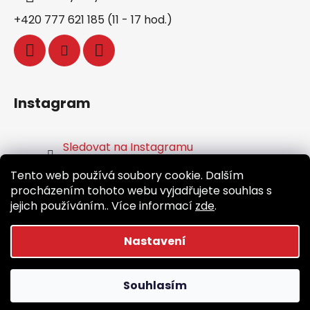
+420 777 621 185 (11 - 17 hod.)
Instagram
Sledovat na Instagramu
Tento web používá soubory cookie. Dalším
Facebook
procházením tohoto webu vyjadřujete souhlas s
jejich používáním.. Více informací
zde
.
Nastavení
Vytvořil Shoptet
Souhlasím
Copyright 2026
Běž.cz
. Všechna práva vyhrazena.
Upravit nastavení cookies