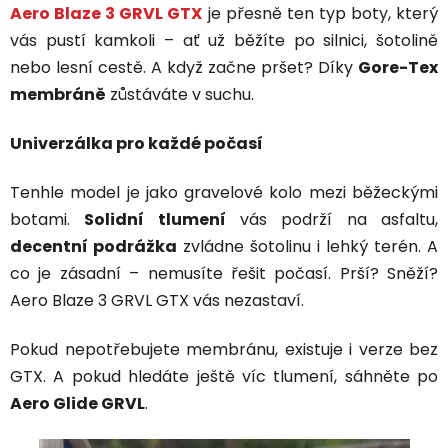
Aero Blaze 3 GRVL GTX
je přesně ten typ boty, který
vás pustí kamkoli – ať už běžíte po silnici, šotolině
nebo lesní cestě. A když začne pršet? Díky
Gore-Tex
membráně
zůstáváte v suchu.
Univerzálka pro každé počasí
Tenhle model je jako gravelové kolo mezi běžeckými
botami.
Solidní tlumení
vás podrží na asfaltu,
decentní podrážka
zvládne šotolinu i lehký terén. A
co je zásadní – nemusíte řešit počasí. Prší? Sněží?
Aero Blaze 3 GRVL GTX vás nezastaví.
Pokud nepotřebujete membránu, existuje i verze bez
GTX. A pokud hledáte ještě víc tlumení, sáhněte po
Aero Glide GRVL
.