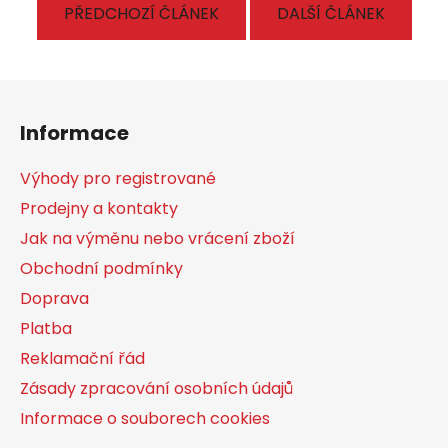
PŘEDCHOZÍ ČLÁNEK
DALŠÍ ČLÁNEK
Z
á
Informace
p
a
Výhody pro registrované
t
Prodejny a kontakty
í
Jak na výměnu nebo vrácení zboží
Obchodní podmínky
Doprava
Platba
Reklamační řád
Zásady zpracování osobních údajů
Informace o souborech cookies