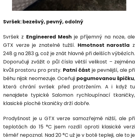
Svršek: bezešvý, pevný, odolný
Svršek z
Engineered Mesh
je příjemný na noze, ale
GTX verze je znatelně tužší.
Hmotnost narostla
z
248 g na 283 g, což je znát hlavně při delších výbězích.
Doporučuji zvážit o půl čísla větší velikost – zejména
kvůli prostoru pro prsty.
Patní část
je pevnější, ale při
běhu nijak neomezuje. Oceňuji
pogumovanou špičku
,
která chrání svršek před protržením. A i když tu
nenajdete typické Salomon rychloupínací tkaničky,
klasické ploché tkaničky drží dobře.
Prodyšnost je u GTX verze samozřejmě nižší, ale při
teplotách do 15 °C jsem rozdíl oproti klasické verzi
téměř nepoznal. Nad 20 °C už je v botě tepleji, ale to je