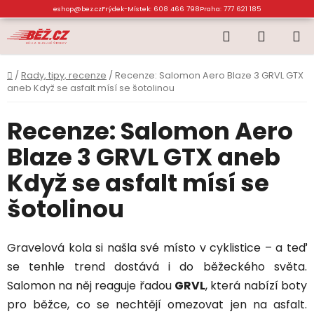
Přejít
eshop@bez.cz
Frýdek-Místek: 608 466 798
Praha: 777 621 185
na
Hledat
NÁKUP
obsah
KOŠÍK
Domů
/
Rady, tipy, recenze
/
Recenze: Salomon Aero Blaze 3 GRVL GTX
aneb Když se asfalt mísí se šotolinou
Recenze: Salomon Aero
Blaze 3 GRVL GTX aneb
Když se asfalt mísí se
šotolinou
Gravelová kola si našla své místo v cyklistice – a teď
se tenhle trend dostává i do běžeckého světa.
Salomon na něj reaguje řadou
GRVL
, která nabízí boty
pro běžce, co se nechtějí omezovat jen na asfalt.