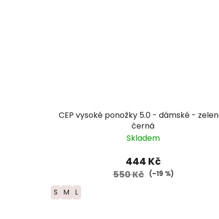
CEP vysoké ponožky 5.0 - dámské - zele
černá
Skladem
444 Kč
550 Kč
(–19 %)
S
M
L