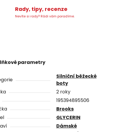
Rady, tipy, recenze
Nevíte si rady? Rádi vám poradíme.
lňkové parametry
Silniční běžecké
gorie
boty
uka
2 roky
195394895506
čka
Brooks
el
GLYCERIN
aví
Dámské