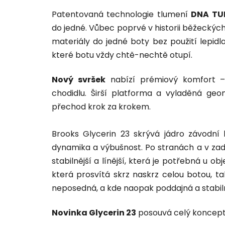
Patentovaná technologie tlumení
DNA TU
do jedné. Vůbec poprvé v historii běžeckýc
materiály do jedné boty bez použití lepidla
které botu vždy chtě-nechtě otupí.
Nový svršek
nabízí prémiový komfort – 
chodidlu. Širší platforma a vyladěná geome
přechod krok za krokem.
Brooks Glycerin 23 skrývá jádro závodní 
dynamika a výbušnost. Po stranách a v zadn
stabilnější a línější, která je potřebná u 
která prosvítá skrz naskrz celou botou, ta
neposedná, a kde naopak poddajná a stabiln
Novinka Glycerin 23
posouvá celý koncept je