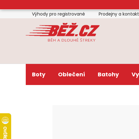
Přejít
na
Výhody pro registrované
Prodejny a kontak
obsah
Boty
Oblečení
Batohy
Vy