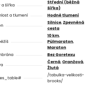
Střední (běžná
 a šířka
šířka)
lost a tlumení
Hodně tlumení
Silnice
,
Zpevněná
én
cesta
10 km
,
ěžíš
Půlmaraton
,
Maraton
brána
Bez Goretexu
Černá
,
Oranžová
,
va
Žlutá
/tabulka-velikosti-
zes_table#
brooks/