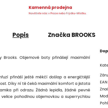
Kamenná prodejna
Navštivte nás v Praze nebo Frýdku-Místku.
Popis
Značka
BROOKS
Dop
ky Brooks. Objemové boty přinášejí maximální
Kate
Zár
nfuzí přináší ještě měkčí došlap a energičtější
EAN
lost.
Díky ní tě čeká maximální komfort a jistota
Zna
namika při odrazu. Žádná lepidla, žádné pevné
Mod
i velice pohodlnou objemovkou a superrychlou
Pohl