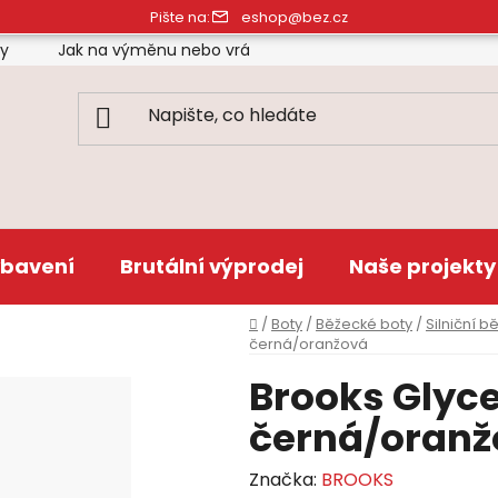
Pište na:
eshop@bez.cz
ty
Jak na výměnu nebo vrácení zboží
Obchodní pod
bavení
Brutální výprodej
Naše projekty
Domů
/
Boty
/
Běžecké boty
/
Silniční b
černá/oranžová
Brooks Glyce
černá/oranž
Značka:
BROOKS