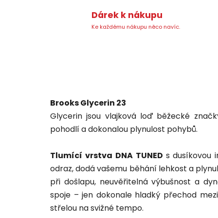
Dárek k nákupu
Ke každému nákupu něco navíc.
Brooks Glycerin 23
Glycerin jsou vlajková loď běžecké znač
pohodlí a dokonalou plynulost pohybů.
Tlumící vrstva DNA TUNED
s dusíkovou i
odraz, dodá vašemu běhání lehkost a plynu
při došlapu, neuvěřitelná výbušnost a dy
spoje – jen dokonale hladký přechod mez
střelou na svižné tempo.