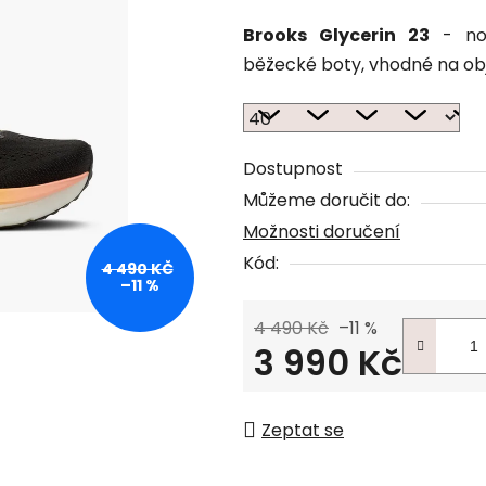
Brooks Glycerin 23
- nov
běžecké boty, vhodné na obj
Dostupnost
Můžeme doručit do:
Možnosti doručení
Kód:
4 490 KČ
–11 %
4 490 Kč
–11 %
3 990 Kč
Měrná cena:
Zeptat se