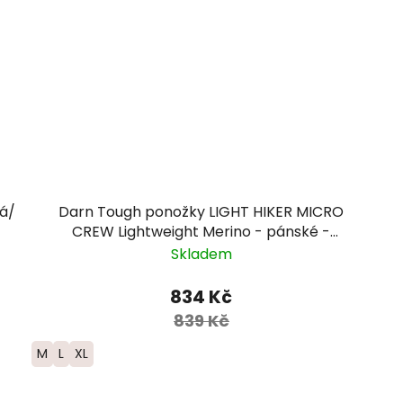
ná/
Darn Tough ponožky LIGHT HIKER MICRO
CREW Lightweight Merino - pánské -
hnědá/modrá
Skladem
834 Kč
839 Kč
M
L
XL