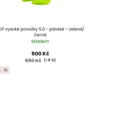
EP vysoké ponožky 5.0 - pánské – zelená/
černá
Skladem
500 Kč
550 Kč
(–9 %)
L
XL