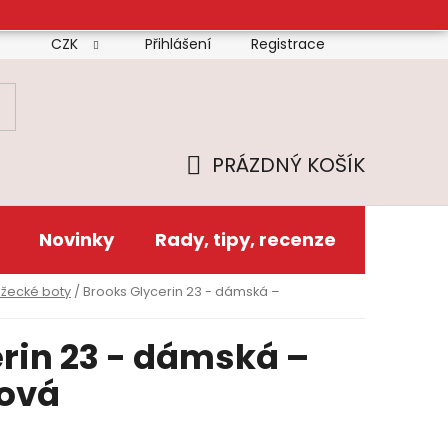
CZK
Přihlášení
Registrace
mínky
Doprava
Platba
Reklamační řád
Zás
PRÁZDNÝ KOŠÍK
NÁKUPNÍ
KOŠÍK
Novinky
Rady, tipy, recenze
ěžecké boty
/
Brooks Glycerin 23 - dámská –
rin 23 - dámská –
ová