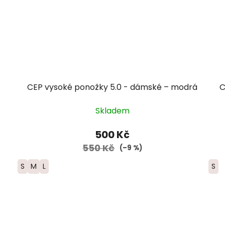
CEP vysoké ponožky 5.0 - dámské – modrá
C
Skladem
500 Kč
550 Kč
(–9 %)
S
M
L
S