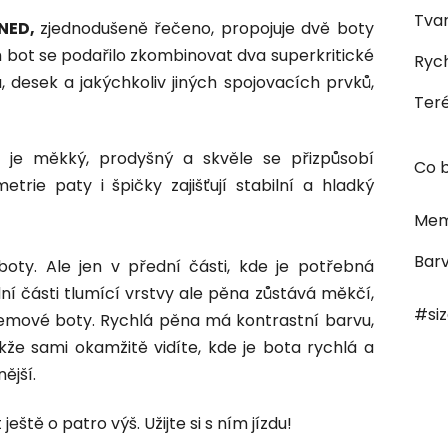
Tvar
NED,
zjednodušeně řečeno, propojuje dvě boty
h bot se podařilo zkombinovat dva superkritické
Rych
, desek a jakýchkoliv jiných spojovacích prvků,
Ter
je měkký, prodyšný a skvěle se přizpůsobí
Co b
trie paty i špičky zajišťují stabilní a hladký
Mem
Bar
boty. Ale jen v přední části, kde je potřebná
í části tlumící vrstvy ale pěna zůstává měkčí,
#si
objemové boty. Rychlá pěna má kontrastní barvu,
kže sami okamžitě vidíte, kde je bota rychlá a
ější.
ště o patro výš. Užijte si s ním jízdu!