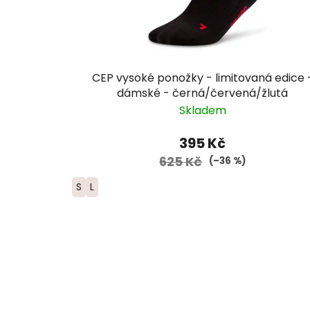
CEP vysoké ponožky - limitovaná edice 
dámské - černá/červená/žlutá
Skladem
395 Kč
625 Kč
(–36 %)
S
L