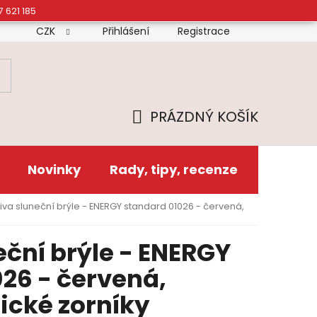
7 621 185
CZK
Přihlášení
Registrace
mínky
Doprava
Platba
Reklamační řád
Zás
PRÁZDNÝ KOŠÍK
NÁKUPNÍ
KOŠÍK
Novinky
Rady, tipy, recenze
iva sluneční brýle - ENERGY standard 01026 - červená,
ční brýle - ENERGY
26 - červená,
ické zorníky