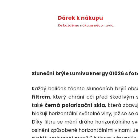
Dárek k nákupu
Ke každému nákupu něco navíc.
Sluneční brýle Lumiva Energy 01026 s f
Každý balíček těchto slunečních brýlí ob
filtrem
, který chrání oči před škodlivým
také
černá polarizační skla
,
která zbavuj
blokují horizontální světelné vlny, jež se se 
Díky filtru se mění dráha horizontálního s
oslnění způsobené horizontálními vlnami
. 