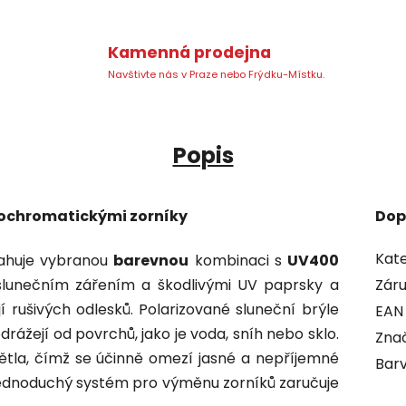
Kamenná prodejna
Navštivte nás v Praze nebo Frýdku-Místku.
Popis
otochromatickými zorníky
Dop
Kate
sahuje vybranou
barevnou
kombinaci s
UV400
 slunečním zářením a škodlivými UV paprsky a
Zár
í rušivých odlesků. Polarizované sluneční brýle
EAN
odrážejí od povrchů, jako je voda, sníh nebo sklo.
Zna
větla, čímž se účinně omezí jasné a nepříjemné
Bar
Jednoduchý systém pro výměnu zorníků zaručuje