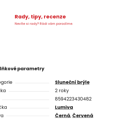
Rady, tipy, recenze
Nevíte si rady? Rádi vám poradíme.
lňkové parametry
gorie
Sluneční brýle
uka
2 roky
8594223430482
čka
Lumiva
va
Černá
,
Červená