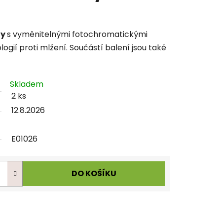
gy
s vyměnitelnými fotochromatickými
gií proti mlžení. Součástí balení jsou také
Skladem
2 ks
12.8.2026
E01026
DO KOŠÍKU