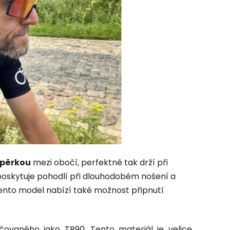
opěrkou
mezi obočí, perfektně tak drží při
poskytuje pohodlí při dlouhodobém nošení a
ento model nabízí také možnost připnutí
ovaného jako TR90. Tento materiál je velice