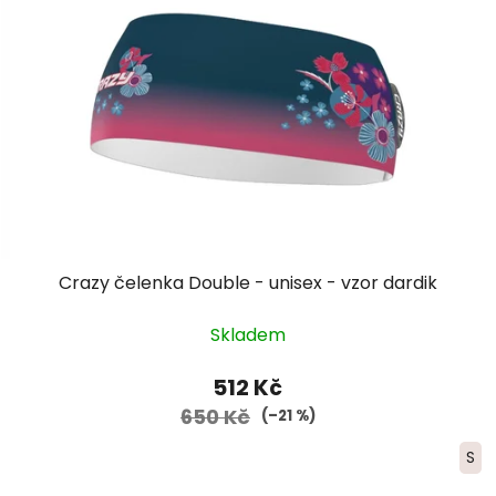
Crazy čelenka Double - unisex - vzor dardik
Skladem
512 Kč
650 Kč
(–21 %)
S