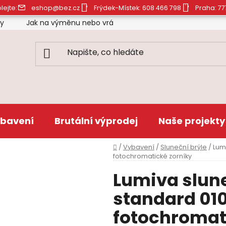
lejte:
eshop@bez.cz
Frýdek-Místek: 608 466 798
Praha: 77
ty
Jak na výměnu nebo vrácení zboží
Obchodní pod
bavení
Brutální výprodej
Naše projekty
Domů
/
Vybavení
/
Sluneční brýle
/
Lum
fotochromatické zorníky
Lumiva slune
standard 010
fotochromat