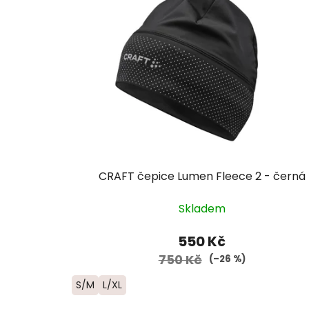
CRAFT čepice Lumen Fleece 2 - černá
Skladem
550 Kč
750 Kč
(–26 %)
S/M
L/XL