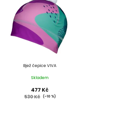
Bjež čepice VIVA
Skladem
477 Kč
530 Kč
(–10 %)