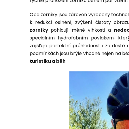
rychlé prohození zorníků během pár vteřin.
Oba zorníky jsou zároveň vyrobeny technolo
k redukci oslnění, zvýšení čistoty obra
zorníky
pohlcují méně vlhkosti a
nedoc
speciálním hydrofobním povlakem, kter
zajišťuje perfektní průhlednost i za deště 
podmínkách jsou brýle vhodné nejen na běž
turistiku a běh
.