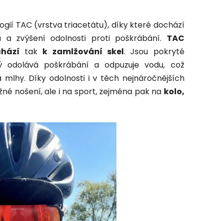
gií TAC (vrstva triacetátu), díky které dochází
zu a zvýšení odolnosti proti poškrábání.
TAC
hází
tak
k zamlžování
skel
. Jsou
pokryté
ý odolává poškrábání a odpuzuje vodu, což
a mlhy. Díky odolnosti i v těch nejnáročnějších
né nošení, ale i na sport, zejména pak na
kolo,