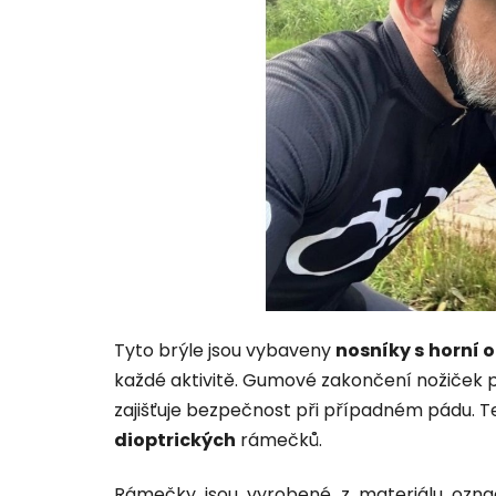
Tyto brýle jsou vybaveny
nosníky s
horní 
každé aktivitě. Gumové zakončení nožiček 
zajišťuje bezpečnost při případném pádu. T
dioptrických
rámečků.
Rámečky jsou vyrobené z materiálu označ