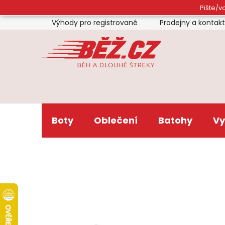
Přejít
Pište/vo
na
Výhody pro registrované
Prodejny a kontak
obsah
Boty
Oblečení
Batohy
Vy