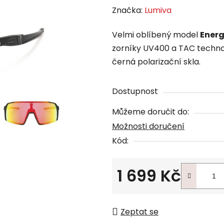
Značka:
Lumiva
Velmi oblíbený model
Ener
zorníky UV400 a TAC technolo
černá polarizační skla.
Dostupnost
Můžeme doručit do:
Možnosti doručení
Kód:
1 699 Kč
Měrná cena:
Zeptat se