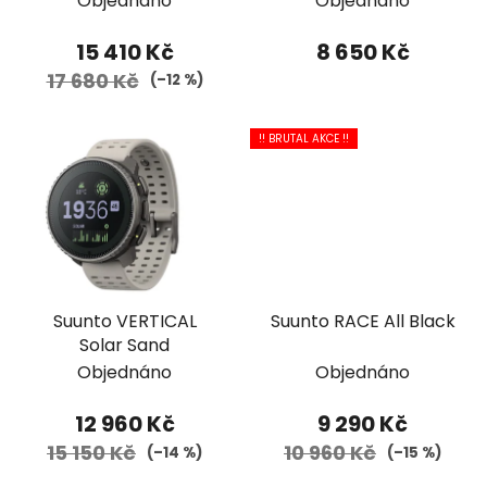
Objednáno
Objednáno
15 410 Kč
8 650 Kč
17 680 Kč
(–12 %)
!! BRUTAL AKCE !!
Suunto VERTICAL
Suunto RACE All Black
Solar Sand
Objednáno
Objednáno
12 960 Kč
9 290 Kč
15 150 Kč
10 960 Kč
(–14 %)
(–15 %)