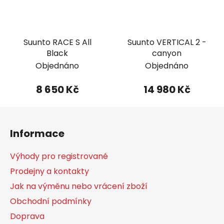
Suunto RACE S All
Suunto VERTICAL 2 -
Black
canyon
Objednáno
Objednáno
8 650 Kč
14 980 Kč
Z
á
Informace
p
a
Výhody pro registrované
t
Prodejny a kontakty
í
Jak na výměnu nebo vrácení zboží
Obchodní podmínky
Doprava