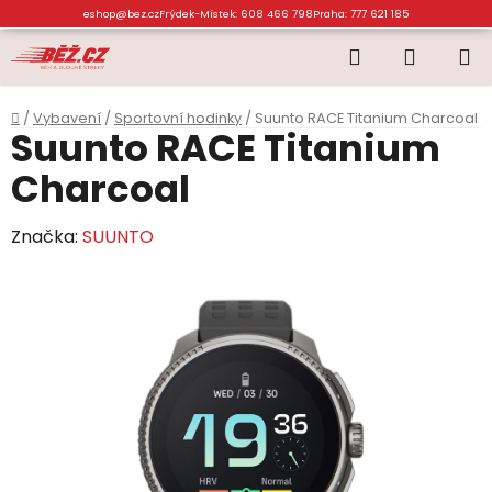
Přejít
eshop@bez.cz
Frýdek-Místek: 608 466 798
Praha: 777 621 185
na
Hledat
NÁKUP
obsah
KOŠÍK
Domů
/
Vybavení
/
Sportovní hodinky
/
Suunto RACE Titanium Charcoal
Suunto RACE Titanium
Charcoal
Značka:
SUUNTO