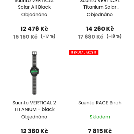
Suunto VERTICAL
Suunto VERTICAL
Solar All Black
Titanium Solar
Canyon
Objednáno
Objednáno
12 476 Kč
14 260 Kč
15 150 Kč
17 680 Kč
(–17 %)
(–19 %)
!! BRUTAL AKCE !!
Suunto VERTICAL 2
Suunto RACE Birch
TITANIUM - black
Objednáno
Skladem
12 380 Kč
7 815 Kč