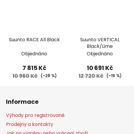
Suunto RACE All Black
Suunto VERTICAL
Black/Lime
Objednáno
Objednáno
7 815 Kč
10 691 Kč
10 960 Kč
12 720 Kč
(–28 %)
(–15 %)
Z
á
Informace
p
a
Výhody pro registrované
t
Prodejny a kontakty
í
Jak na výměnu nebo vrácení zboží