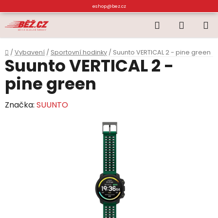
Přejít
eshop@bez.cz
na
Hledat
NÁKUP
obsah
KOŠÍK
Domů
/
Vybavení
/
Sportovní hodinky
/
Suunto VERTICAL 2 - pine green
Suunto VERTICAL 2 -
pine green
Značka:
SUUNTO