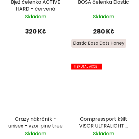
Bjež čelenka ACTIVE
BOSA čelenka Elastic
HARD - červená
Skladem
Skladem
320 Kč
280 Kč
Elastic Bosa Dots Honey
!! BRUTAL AKCE !!
Crazy nákrčník -
Compressport kšilt
unisex - vzor pine tree
VISOR ULTRALIGHT -
zelená
Skladem
Skladem