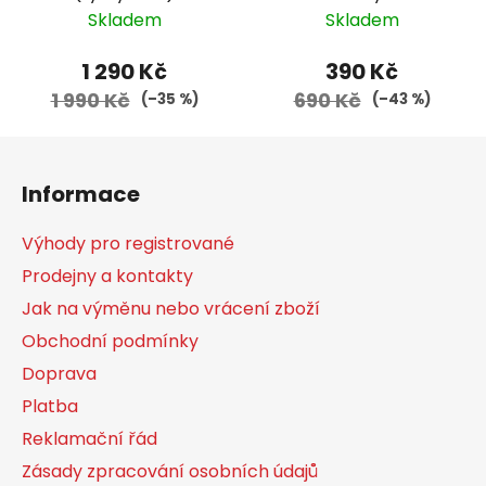
Skladem
Skladem
1 290 Kč
390 Kč
1 990 Kč
690 Kč
(–35 %)
(–43 %)
Z
á
Informace
p
a
Výhody pro registrované
t
Prodejny a kontakty
í
Jak na výměnu nebo vrácení zboží
Obchodní podmínky
Doprava
Platba
Reklamační řád
Zásady zpracování osobních údajů