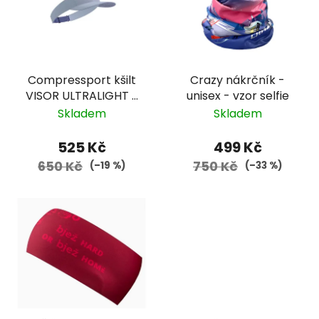
Compressport kšilt
Crazy nákrčník -
VISOR ULTRALIGHT -
unisex - vzor selfie
fialová
Skladem
Skladem
525 Kč
499 Kč
650 Kč
750 Kč
(–19 %)
(–33 %)