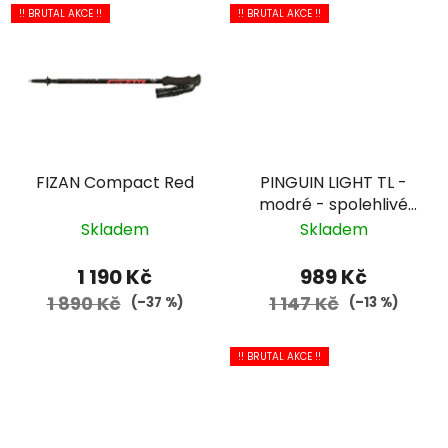
!! BRUTAL AKCE !!
!! BRUTAL AKCE !!
FIZAN Compact Red
PINGUIN LIGHT TL -
modré - spolehlivé
trekové hole české
Skladem
Skladem
značky za výbornou
cenu
1 190 Kč
989 Kč
1 890 Kč
1 147 Kč
(–37 %)
(–13 %)
!! BRUTAL AKCE !!