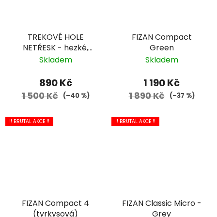
TREKOVÉ HOLE
FIZAN Compact
NETŘESK - hezké,
Green
spolehlivé trekové
Skladem
Skladem
hole české značky za
výbornou cenu
890 Kč
1 190 Kč
1 500 Kč
1 890 Kč
(–40 %)
(–37 %)
!! BRUTAL AKCE !!
!! BRUTAL AKCE !!
FIZAN Compact 4
FIZAN Classic Micro -
(tyrkysová)
Grey