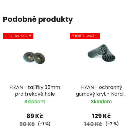
Podobné produkty
!! BRUTAL AKCE !!
!! BRUTAL AKCE !!
FIZAN - talířky 35mm
FIZAN - ochranný
pro trekové hole
gumový kryt - Nordic
Walking
Skladem
Skladem
89 Kč
129 Kč
90 Kč
140 Kč
(–1 %)
(–7 %)