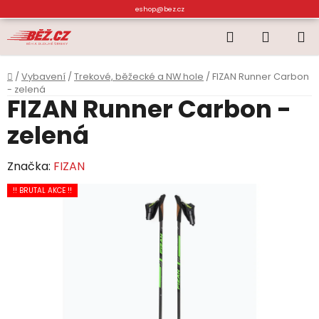
Přejít
eshop@bez.cz
na
Hledat
NÁKUP
obsah
KOŠÍK
Domů
/
Vybavení
/
Trekové, běžecké a NW hole
/
FIZAN Runner Carbon
- zelená
FIZAN Runner Carbon -
zelená
Značka:
FIZAN
!! BRUTAL AKCE !!