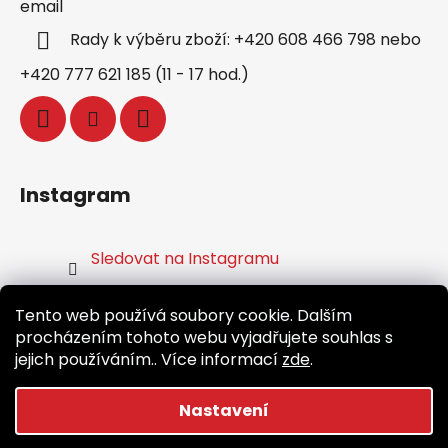
email
Rady k výběru zboží: +420 608 466 798 nebo
+420 777 621 185 (11 - 17 hod.)
Instagram
Sledovat na Instagramu
Tento web používá soubory cookie. Dalším
Facebook
procházením tohoto webu vyjadřujete souhlas s
jejich používáním.. Více informací
zde
.
Běž.cz
Nastavení