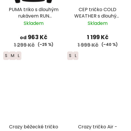
PUMA triko s dlouhým
CEP tričko COLD
rukávem RUN
WEATHER s dlouhým
VELOCITY CLOUDSPUN
rukávem - pánské -
Skladem
Skladem
ZIP - pánské - černé
tmavě modrá
963 Kč
1 199 Kč
od
1 299 Kč
1 999 Kč
(–25 %)
(–40 %)
S
M
L
S
L
Crazy běžecké tričko
Crazy tričko Air -