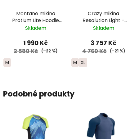
Montane mikina
Crazy mikina
Protium Lite Hoodie
Resolution Light -
zip - pánská -
pánská -
Skladem
Skladem
červená
černá/modrá/žlutá
1 990 Kč
3 757 Kč
2 580 Kč
4 760 Kč
(–22 %)
(–21 %)
M
M
XL
Podobné produkty