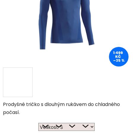
1 499
KČ
–35 %
Prodyšné tričko s dlouhým rukávem do chladného
počasí.