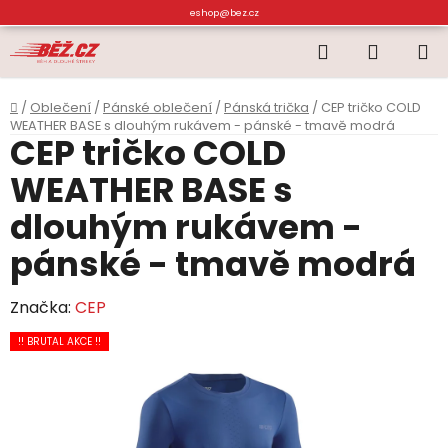
Přejít
eshop@bez.cz
na
Hledat
NÁKUP
obsah
KOŠÍK
Domů
/
Oblečení
/
Pánské oblečení
/
Pánská trička
/
CEP tričko COLD
WEATHER BASE s dlouhým rukávem - pánské - tmavě modrá
CEP tričko COLD
WEATHER BASE s
dlouhým rukávem -
pánské - tmavě modrá
Značka:
CEP
!! BRUTAL AKCE !!