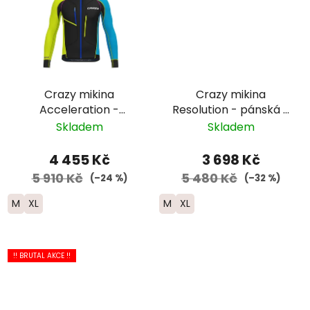
Crazy mikina
Crazy mikina
Acceleration -
Resolution - pánská -
pánská -
černá/modrá/žlutá
Skladem
Skladem
černá/modrá/žlutá
4 455 Kč
3 698 Kč
5 910 Kč
5 480 Kč
(–24 %)
(–32 %)
M
XL
M
XL
!! BRUTAL AKCE !!