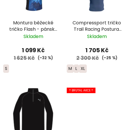
Montura běžecké
Compressport tričko
tričko Flash - pánské
Trail Racing Postural
- tmavě modrá/žlutá
2025 - pánské -
Skladem
Skladem
modrofialove
1 099 Kč
1 705 Kč
1 625 Kč
2 300 Kč
(–32 %)
(–25 %)
S
M
L
XL
!! BRUTAL AKCE !!