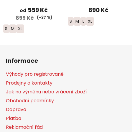
Marathon” - pánské;
černá barva
559 Kč
890 Kč
od
899 Kč
(–37 %)
S
M
L
XL
S
M
XL
Z
á
Informace
p
a
Výhody pro registrované
t
Prodejny a kontakty
í
Jak na výměnu nebo vrácení zboží
Obchodní podmínky
Doprava
Platba
Reklamační řád