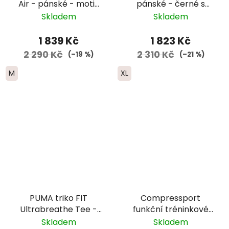
Air - pánské - motiv
pánské - černé s
lesa
motivem plakátu s
Skladem
Skladem
horami
1 839 Kč
1 823 Kč
2 290 Kč
2 310 Kč
(–19 %)
(–21 %)
M
XL
PUMA triko FIT
Compressport
Ultrabreathe Tee -
funkční tréninkové
černé
tričko „Nature
Skladem
Skladem