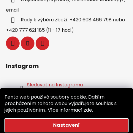
email
Rady k výběru zboží: +420 608 466 798 nebo
+420 777 621 185 (11 - 17 hod.)
Instagram
Sledovat na Instagramu
Tento web používá soubory cookie. Dalším
Facebook
procházením tohoto webu vyjadřujete souhlas s
jejich používáním.. Více informací
zde
.
Nastavení