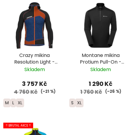
Crazy mikina
Montane mikina
Resolution Light -
Protium Pull-On -
pánská -
pánská - černá
Skladem
Skladem
černá/modrá/
červená
3 757 Kč
1 290 Kč
4 760 Kč
1 760 Kč
(–21 %)
(–26 %)
M
L
XL
S
XL
!! BRUTAL AKCE !!