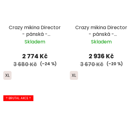
Crazy mikina Director
Crazy mikina Director
- pánská -
- pánská -
oranžová/zelená/světle
modrá/tmavě
Skladem
Skladem
modrá
modrá/zelená
2 774 Kč
2 936 Kč
3 680 Kč
3 670 Kč
(–24 %)
(–20 %)
XL
XL
!! BRUTAL AKCE !!