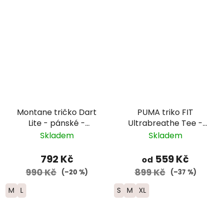
Montane tričko Dart
PUMA triko FIT
Lite - pánské -
Ultrabreathe Tee -
oranžová
černé
Skladem
Skladem
792 Kč
559 Kč
od
990 Kč
899 Kč
(–20 %)
(–37 %)
M
L
S
M
XL