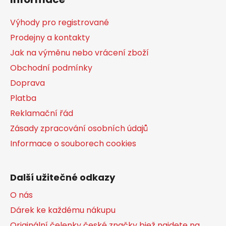
p
a
Výhody pro registrované
t
Prodejny a kontakty
í
Jak na výměnu nebo vrácení zboží
Obchodní podmínky
Doprava
Platba
Reklamační řád
Zásady zpracování osobních údajů
Informace o souborech cookies
Další užitečné odkazy
O nás
Dárek ke každému nákupu
Originální čelenky české značky bjež najdete na