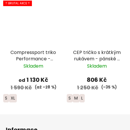
!! BRUTAL AKCE !!
Compressport triko
CEP tričko s krátkým
Performance -
rukávem - pánské -
pánské - bílá/černá
modrá
Skladem
Skladem
1 130 Kč
806 Kč
od
1 590 Kč
1 250 Kč
(až –28 %)
(–35 %)
S
XL
S
M
L
Z
á
Informace