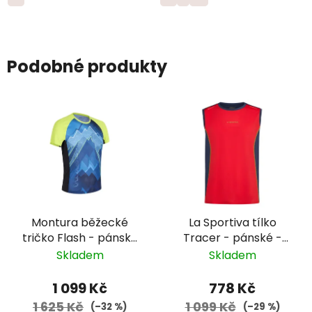
Podobné produkty
Montura běžecké
La Sportiva tílko
tričko Flash - pánské
Tracer - pánské -
- tmavě modrá/žlutá
červená
Skladem
Skladem
1 099 Kč
778 Kč
1 625 Kč
1 099 Kč
(–32 %)
(–29 %)