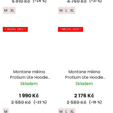
5 910 Kč
4 760 Kč
(–24 %)
(–21 %)
M
XL
M
L
XL
!! BRUTAL AKCE !!
!! BRUTAL AKCE !!
Montane mikina
Montane mikina
Protium Lite Hoodie
Protium Lite Hoodie
zip - pánská -
zip - pánská - černá
Skladem
Skladem
červená
1 990 Kč
2 176 Kč
2 580 Kč
2 580 Kč
(–22 %)
(–15 %)
M
M
L
XL