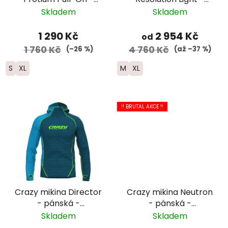
pánská - černá
pánská -
Skladem
Skladem
černá/modrá/žlutá
1 290 Kč
2 954 Kč
od
1 760 Kč
4 760 Kč
(–26 %)
(až –37 %)
S
XL
M
XL
!! BRUTAL AKCE !!
Crazy mikina Director
Crazy mikina Neutron
- pánská -
- pánská -
modrá/tmavě
zelená/tmavě
Skladem
Skladem
modrá/zelená
modrá/černá