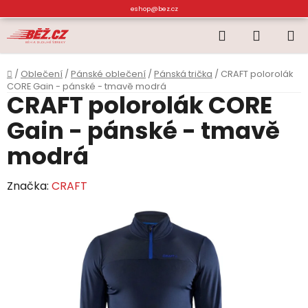
Přejít
eshop@bez.cz
na
Hledat
NÁKUP
obsah
KOŠÍK
Domů
/
Oblečení
/
Pánské oblečení
/
Pánská trička
/
CRAFT polorolák
CORE Gain - pánské - tmavě modrá
CRAFT polorolák CORE
Gain - pánské - tmavě
modrá
Značka:
CRAFT