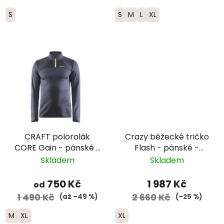
S
S
M
L
XL
CRAFT polorolák
Crazy běžecké tričko
CORE Gain - pánské -
Flash - pánské -
tmavě šedá
žlutá/modrá
Skladem
Skladem
750 Kč
1 987 Kč
od
1 490 Kč
2 660 Kč
(až –49 %)
(–25 %)
M
XL
XL