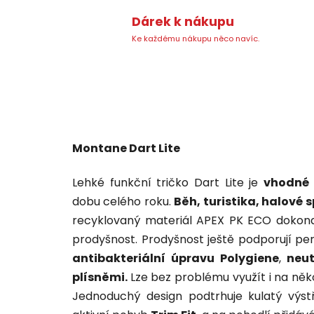
Dárek k nákupu
Ke každému nákupu něco navíc.
Montane Dart Lite
Lehké funkční tričko Dart Lite je
vhodné
dobu celého roku.
Běh, turistika, halové s
recyklovaný materiál APEX PK ECO dokonal
prodyšnost. Prodyšnost ještě podporují pe
antibakteriální úpravu Polygiene
,
neut
plísněmi.
Lze bez problému využít i na něk
Jednoduchý design podtrhuje kulatý výst