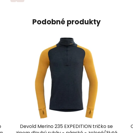
Podobné produkty
o
Devold Merino 235 EXPEDITION tričko se
va
zipem dlouhý rukáv - pánské - zelená/žlutá