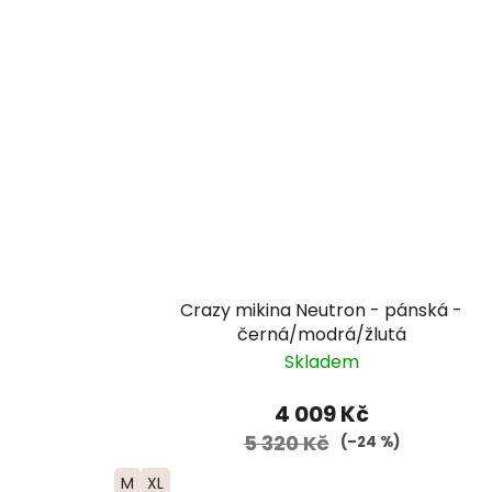
Crazy mikina Neutron - pánská -
černá/modrá/žlutá
Skladem
4 009 Kč
5 320 Kč
(–24 %)
M
XL