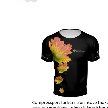
Compressport funkční tréninkové tričk
„Nature Marathon” - pánské; černá bar