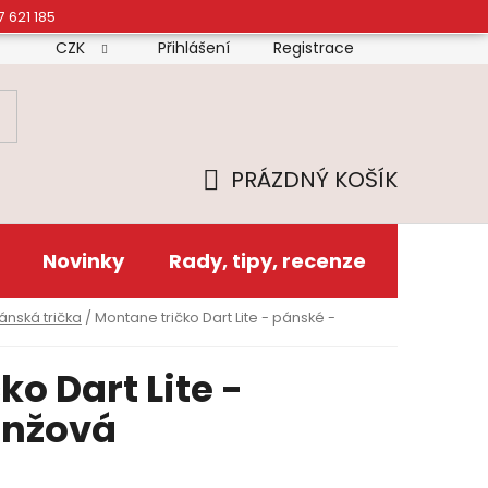
7 621 185
CZK
Přihlášení
Registrace
mínky
Doprava
Platba
Reklamační řád
Zás
PRÁZDNÝ KOŠÍK
NÁKUPNÍ
KOŠÍK
Novinky
Rady, tipy, recenze
ánská trička
/
Montane tričko Dart Lite - pánské -
o Dart Lite -
anžová