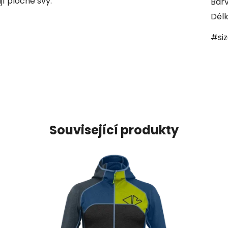
jí ploché švy.
Bar
Délk
#si
Související produkty