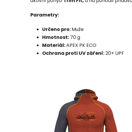
aktivní pohyb
Trim Fit,
a na pohodlí přidává
Parametry:
Určeno pro:
Muže
Hmotnost:
70 g
Materiál:
APEX PK ECO
Ochrana proti UV záření:
20+ UPF