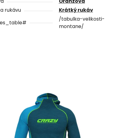
va
Oranžová
a rukávu
Krátký rukáv
/tabulka-velikosti-
zes_table#
montane/