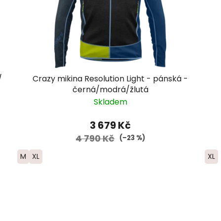
/
Crazy mikina Resolution Light - pánská -
černá/modrá/žlutá
Skladem
3 679 Kč
4 790 Kč
(–23 %)
M
XL
XL