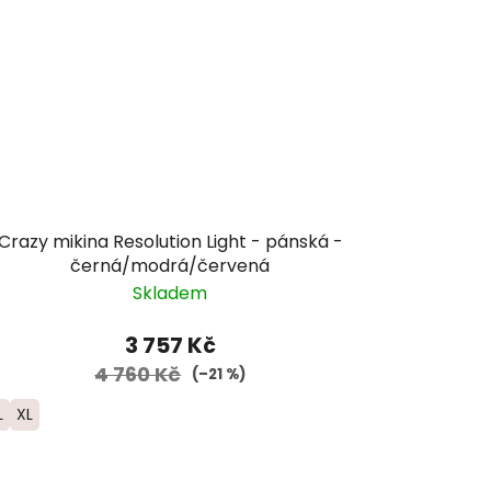
Crazy mikina Resolution Light - pánská -
černá/modrá/červená
Skladem
3 757 Kč
4 760 Kč
(–21 %)
L
XL