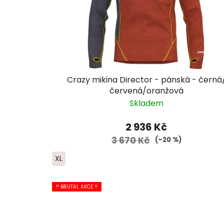
Crazy mikina Director - pánská - černá
červená/oranžová
Skladem
2 936 Kč
3 670 Kč
(–20 %)
XL
!! BRUTAL AKCE !!