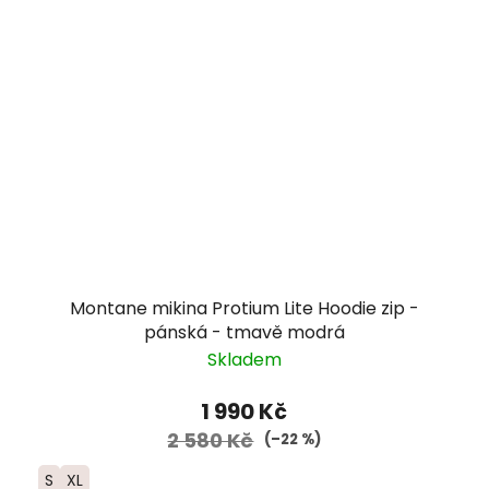
Montane mikina Protium Lite Hoodie zip -
pánská - tmavě modrá
Skladem
1 990 Kč
2 580 Kč
(–22 %)
S
XL