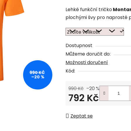
Lehké funkční tričko
Montane
plochými švy pro naprosté po
Dostupnost
Můžeme doručit do:
Možnosti doručení
Kód:
990 KČ
–20 %
990 Kč
–20 %
792 Kč
Měrná cena:
Zeptat se