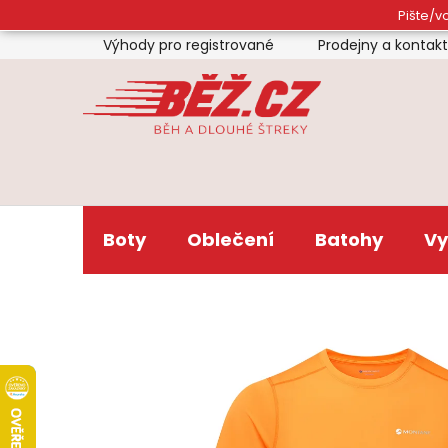
Přejít
Pište/vo
na
Výhody pro registrované
Prodejny a kontak
obsah
Boty
Oblečení
Batohy
Vy