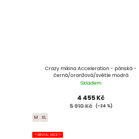
Crazy mikina Acceleration - pánská -
černá/oranžová/světle modrá
Skladem
4 455 Kč
5 910 Kč
(–24 %)
M
XL
!! BRUTAL AKCE !!