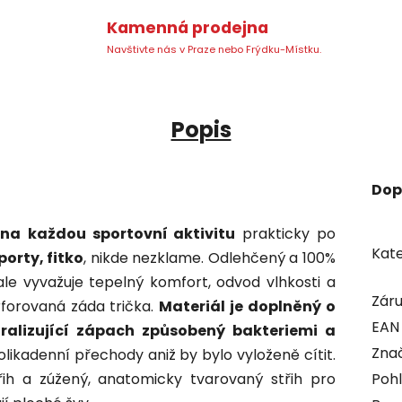
Kamenná prodejna
Navštivte nás v Praze nebo Frýdku-Místku.
Popis
Dop
na
každou sportovní aktivitu
prakticky po
Kate
porty, fitko
, nikde nezklame. Odlehčený a 100%
e vyvažuje tepelný komfort, odvod vlhkosti a
Zár
rforovaná záda trička.
Materiál je
doplněný o
EAN
ralizující zápach způsobený bakteriemi a
Zna
olikadenní přechody aniž by bylo vyloženě cítit.
řih a zúžený, anatomicky tvarovaný střih pro
Pohl