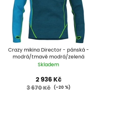
Crazy mikina Director - pánská -
modrá/tmavě modrá/zelená
Skladem
2 936 Kč
3 670 Kč
(–20 %)