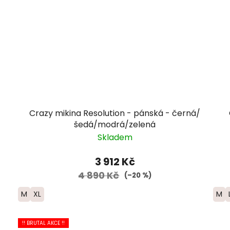
Crazy mikina Resolution - pánská - černá/
šedá/modrá/zelená
Skladem
3 912 Kč
4 890 Kč
(–20 %)
M
XL
M
!! BRUTAL AKCE !!