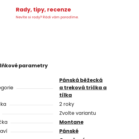
Rady, tipy, recenze
Nevíte si rady? Rádi vám poradíme.
lňkové parametry
Pánská běžecká
gorie
a treková trička a
tílka
uka
2 roky
Zvolte variantu
čka
Montane
aví
Pánské