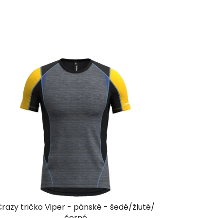
Crazy tričko Viper - pánské - šedé/žluté/
černé