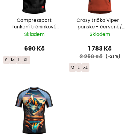
Compressport
Crazy tričko Viper -
funkční tréninkové
pánské - červené/
tričko „Nature
černé/modré
Skladem
Skladem
Marathon” - pánské
690 Kč
1 783 Kč
2 260 Kč
(–21 %)
S
M
L
XL
M
L
XL