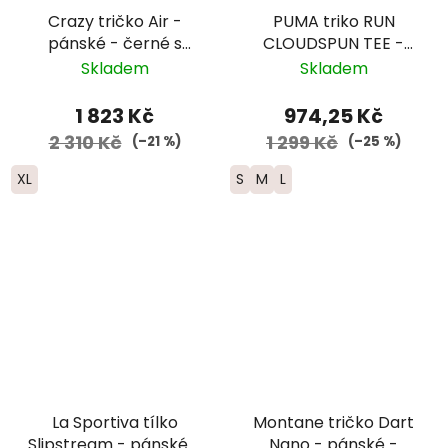
Crazy tričko Air -
PUMA triko RUN
pánské - černé s
CLOUDSPUN TEE -
motivem plakátu s
pánské - žluté
Skladem
Skladem
horami
1 823 Kč
974,25 Kč
2 310 Kč
1 299 Kč
(–21 %)
(–25 %)
XL
S
M
L
La Sportiva tílko
Montane tričko Dart
Slipstream - pánské -
Nano - pánské -