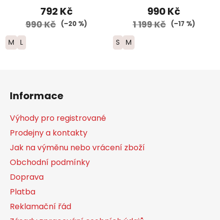
792 Kč
990 Kč
990 Kč
1 199 Kč
(–20 %)
(–17 %)
M
L
S
M
Z
á
Informace
p
a
Výhody pro registrované
t
Prodejny a kontakty
í
Jak na výměnu nebo vrácení zboží
Obchodní podmínky
Doprava
Platba
Reklamační řád