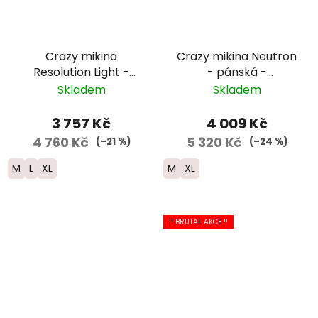
Crazy mikina
Crazy mikina Neutron
Resolution Light -
- pánská -
pánská -
černá/modrá/žlutá
Skladem
Skladem
černá/modrá/
červená
3 757 Kč
4 009 Kč
4 760 Kč
5 320 Kč
(–21 %)
(–24 %)
M
L
XL
M
XL
!! BRUTAL AKCE !!