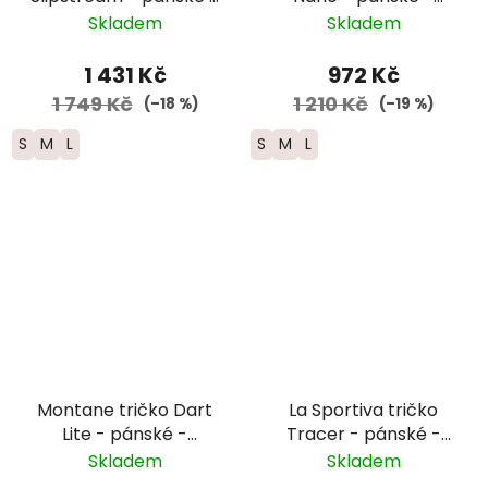
bílá/černá
modrá
Skladem
Skladem
1 431 Kč
972 Kč
1 749 Kč
1 210 Kč
(–18 %)
(–19 %)
S
M
L
S
M
L
Montane tričko Dart
La Sportiva tričko
Lite - pánské -
Tracer - pánské -
oranžová
tmavě modrá/žlutá
Skladem
Skladem