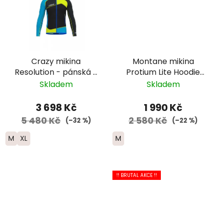
Crazy mikina
Montane mikina
Resolution - pánská -
Protium Lite Hoodie
černá/modrá/žlutá
zip - pánská -
Skladem
Skladem
červená
3 698 Kč
1 990 Kč
5 480 Kč
2 580 Kč
(–32 %)
(–22 %)
M
XL
M
!! BRUTAL AKCE !!