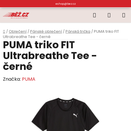
Přejít
eshop@bez.cz
na
Hledat
NÁKUP
obsah
KOŠÍK
Domů
/
Oblečení
/
Pánské oblečení
/
Pánská trička
/
PUMA triko FIT
Ultrabreathe Tee - černé
PUMA triko FIT
Ultrabreathe Tee -
černé
Značka:
PUMA