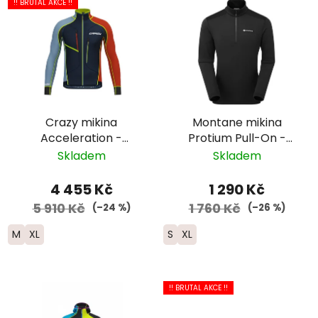
!! BRUTAL AKCE !!
Crazy mikina
Montane mikina
Acceleration -
Protium Pull-On -
pánská -
pánská - černá
Skladem
Skladem
černá/oranžová/světle
modrá
4 455 Kč
1 290 Kč
5 910 Kč
1 760 Kč
(–24 %)
(–26 %)
M
XL
S
XL
!! BRUTAL AKCE !!