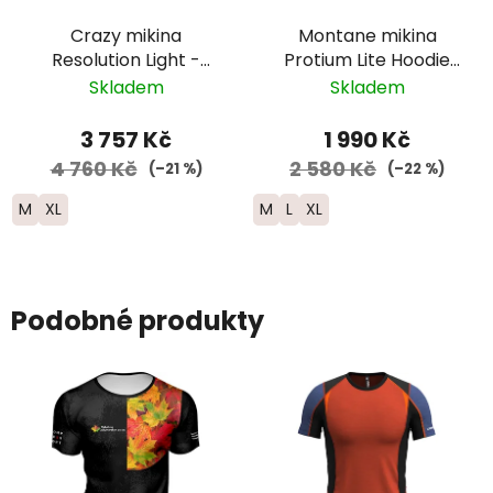
Crazy mikina
Montane mikina
Resolution Light -
Protium Lite Hoodie
pánská -
zip - pánská - černá
Skladem
Skladem
černá/modrá/žlutá
3 757 Kč
1 990 Kč
4 760 Kč
2 580 Kč
(–21 %)
(–22 %)
M
XL
M
L
XL
Podobné produkty