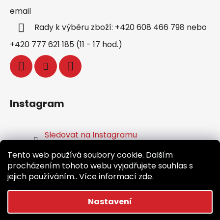
email
Rady k výběru zboží: +420 608 466 798 nebo
+420 777 621 185 (11 - 17 hod.)
Instagram
Sledovat na Instagramu
Tento web používá soubory cookie. Dalším
Facebook
procházením tohoto webu vyjadřujete souhlas s
jejich používáním.. Více informací
zde
.
Nastavení