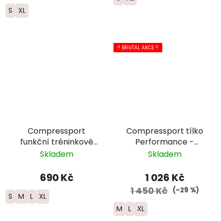
S
XL
!! BRUTAL AKCE !!
Compressport
Compressport tílko
funkční tréninkové
Performance -
tričko „Nature
pánské - žluté
Skladem
Skladem
Marathon” - pánské
690 Kč
1 026 Kč
1 450 Kč
(–29 %)
S
M
L
XL
M
L
XL