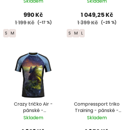
tmavě modrá/žlutá
CLOUDSPUN - pánské
Skladem
Skladem
- černé
990 Kč
1 049,25 Kč
1 199 Kč
1 399 Kč
(–17 %)
(–25 %)
S
M
S
M
L
Crazy tričko Air -
Compressport triko
pánské -
Training - pánské -
černé/modré s
UTMB 2026 - černá
Skladem
Skladem
motivem hor