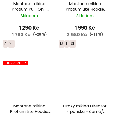
Montane mikina
Montane mikina
Protium Pull-On -
Protium Lite Hoodie
pánská - černá
zip - pánská - černá
Skladem
Skladem
1 290 Kč
1 990 Kč
1 760 Kč
2 580 Kč
(–26 %)
(–22 %)
S
XL
M
L
XL
!! BRUTAL AKCE !!
Montane mikina
Crazy mikina Director
Protium Lite Hoodie
- pánská - černá/