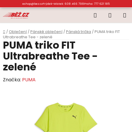
Přejít
eshop@bez.cz
Frýdek-Místek: 608 466 798
Praha: 777 621 185
na
Hledat
NÁKUP
obsah
KOŠÍK
Domů
/
Oblečení
/
Pánské oblečení
/
Pánská trička
/
PUMA triko FIT
Ultrabreathe Tee - zelené
PUMA triko FIT
Ultrabreathe Tee -
zelené
Značka:
PUMA