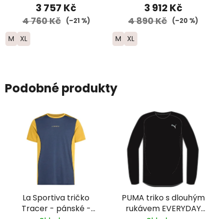
3 757 Kč
3 912 Kč
4 760 Kč
4 890 Kč
(–21 %)
(–20 %)
M
XL
M
XL
Podobné produkty
La Sportiva tričko
PUMA triko s dlouhým
Tracer - pánské -
rukávem EVERYDAY