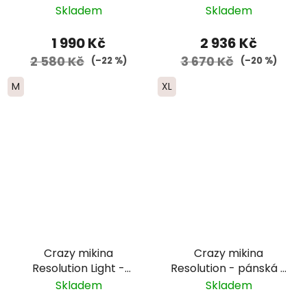
zip - pánská -
červená/oranžová
Skladem
Skladem
červená
1 990 Kč
2 936 Kč
2 580 Kč
3 670 Kč
(–22 %)
(–20 %)
M
XL
Crazy mikina
Crazy mikina
Resolution Light -
Resolution - pánská -
pánská -
černá/
Skladem
Skladem
černá/modrá/žlutá
šedá/modrá/zelená