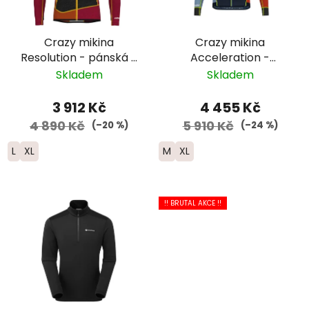
Crazy mikina
Crazy mikina
Resolution - pánská -
Acceleration -
černá/
pánská -
Skladem
Skladem
červená/oranžová
černá/oranžová/světle
modrá
3 912 Kč
4 455 Kč
4 890 Kč
5 910 Kč
(–20 %)
(–24 %)
L
XL
M
XL
!! BRUTAL AKCE !!