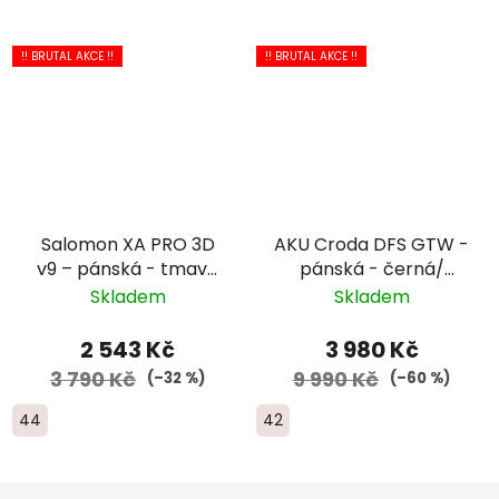
!! BRUTAL AKCE !!
!! BRUTAL AKCE !!
Salomon XA PRO 3D
AKU Croda DFS GTW -
v9 – pánská - tmavě
pánská - černá/
zelená/černá
šedá/oranžová
Skladem
Skladem
2 543 Kč
3 980 Kč
3 790 Kč
9 990 Kč
(–32 %)
(–60 %)
44
42
Z