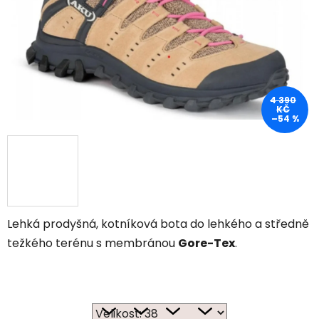
4 390
KČ
–54 %
Lehká prodyšná, kotníková bota do lehkého a středně
težkého terénu s membránou
Gore-Tex
.