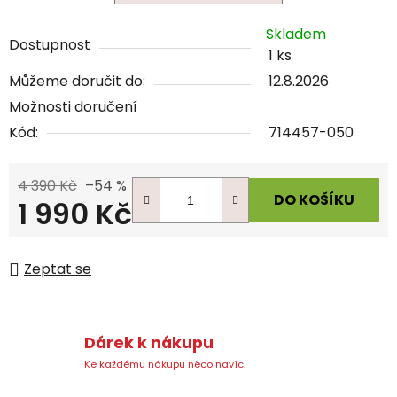
Skladem
Dostupnost
1 ks
Můžeme doručit do:
12.8.2026
Možnosti doručení
Kód:
714457-050
4 390 Kč
–54 %
DO KOŠÍKU
1 990 Kč
Měrná cena:
Zeptat se
Dárek k nákupu
Ke každému nákupu něco navíc.