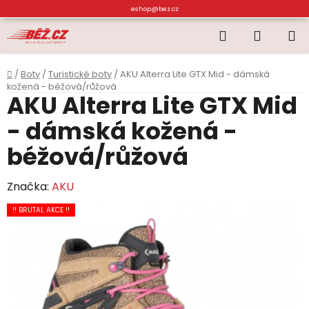
Přejít
eshop@bez.cz
na
Hledat
NÁKUP
obsah
KOŠÍK
Domů
/
Boty
/
Turistické boty
/
AKU Alterra Lite GTX Mid - dámská
kožená - béžová/růžová
AKU Alterra Lite GTX Mid
- dámská kožená -
béžová/růžová
Značka:
AKU
!! BRUTAL AKCE !!