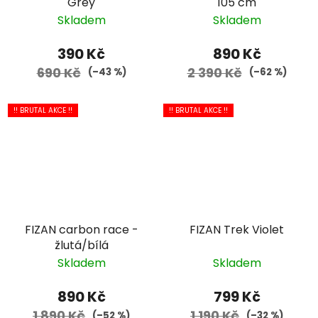
Grey
105 cm
Skladem
Skladem
390 Kč
890 Kč
690 Kč
2 390 Kč
(–43 %)
(–62 %)
!! BRUTAL AKCE !!
!! BRUTAL AKCE !!
FIZAN carbon race -
FIZAN Trek Violet
žlutá/bílá
Skladem
Skladem
890 Kč
799 Kč
1 890 Kč
1 190 Kč
(–52 %)
(–32 %)