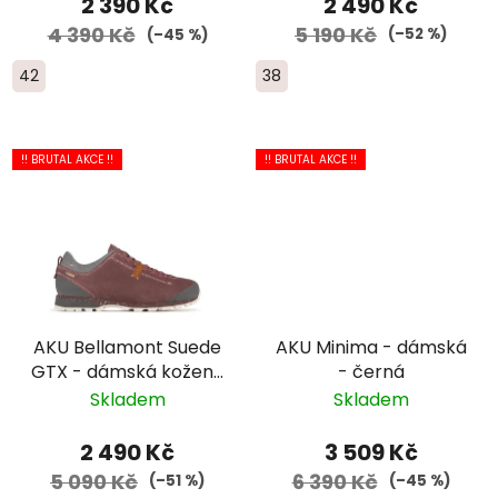
2 490 Kč
2 390 Kč
5 190 Kč
4 390 Kč
(–52 %)
(–45 %)
38
42
!! BRUTAL AKCE !!
!! BRUTAL AKCE !!
AKU Bellamont Suede
AKU Minima - dámská
GTX - dámská kožená
- černá
- fialová
Skladem
Skladem
2 490 Kč
3 509 Kč
5 090 Kč
6 390 Kč
(–51 %)
(–45 %)