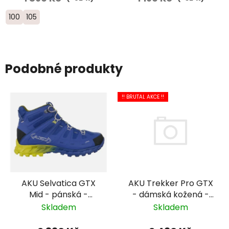
100
105
Podobné produkty
!! BRUTAL AKCE !!
AKU Trekker Pro GTX
AKU Selvatica GTX
- dámská kožená -
Mid - pánská -
šedá/světle modrá
modrá/žlutá
Skladem
Skladem