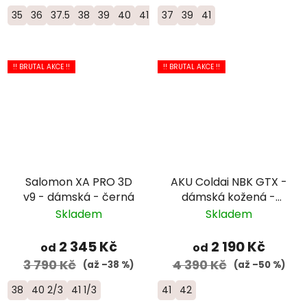
35
36
37.5
38
39
40
41
37
39
41
!! BRUTAL AKCE !!
!! BRUTAL AKCE !!
Salomon XA PRO 3D
AKU Coldai NBK GTX -
v9 - dámská - černá
dámská kožená -
černá
Skladem
Skladem
2 345 Kč
2 190 Kč
od
od
3 790 Kč
4 390 Kč
(až –38 %)
(až –50 %)
38
40 2/3
41 1/3
41
42