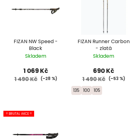
FIZAN NW Speed -
FIZAN Runner Carbon
Black
- zlatá
Skladem
Skladem
1 069 Kč
690 Kč
1 490 Kč
1 490 Kč
(–28 %)
(–53 %)
135
100
105
!! BRUTAL AKCE !!