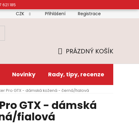
7 621 185
CZK
Přihlášení
Registrace
mínky
Doprava
Platba
Reklamační řád
Zás
PRÁZDNÝ KOŠÍK
NÁKUPNÍ
KOŠÍK
Novinky
Rady, tipy, recenze
ker Pro GTX - dámská kožená - černá/fialová
 Pro GTX - dámská
ná/fialová