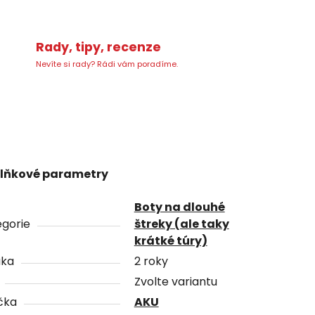
Rady, tipy, recenze
Nevíte si rady? Rádi vám poradíme.
lňkové parametry
Boty na dlouhé
gorie
štreky (ale taky
krátké túry)
uka
2 roky
Zvolte variantu
čka
AKU