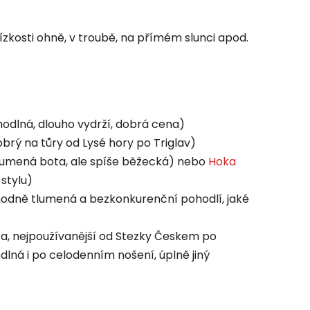
ízkosti ohně, v troubě, na přímém slunci apod.
ohodlná, dlouho vydrží, dobrá cena)
brý na tůry od Lysé hory po Triglav)
tlumená bota, ale spíše běžecká) nebo
Hoka
stylu)
odně tlumená a bezkonkurenční pohodlí, jaké
ta, nejpoužívanější od Stezky Českem po
lná i po celodenním nošení, úplně jiný