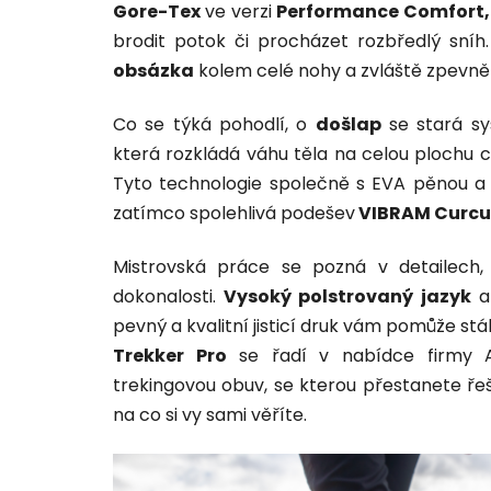
Gore-Tex
ve verzi
Performance Comfort,
brodit potok či procházet rozbředlý sní
obsázka
kolem celé nohy a zvláště zpev
Co se týká pohodlí, o
došlap
se stará s
která rozkládá váhu těla na celou plochu ch
Tyto technologie společně s EVA pěnou a 
zatímco spolehlivá podešev
VIBRAM Curc
Mistrovská práce se pozná v detailech
dokonalosti.
Vysoký polstrovaný jazyk
a 
pevný a kvalitní jisticí druk vám pomůže stá
Trekker Pro
se řadí v nabídce firmy AK
trekingovou obuv, se kterou přestanete řeši
na co si vy sami věříte.