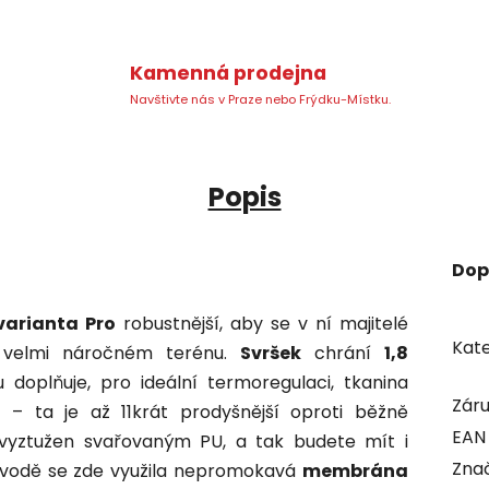
Kamenná prodejna
Navštivte nás v Praze nebo Frýdku-Místku.
Popis
Dop
varianta Pro
robustnější, aby se v ní majitelé
Kate
e velmi náročném terénu.
Svršek
chrání
1,8
u doplňuje, pro ideální termoregulaci, tkanina
Zár
0
– ta je až 11krát prodyšnější oproti běžně
EAN
 vyztužen svařovaným PU, a tak budete mít i
Zna
i vodě se zde využila nepromokavá
membrána