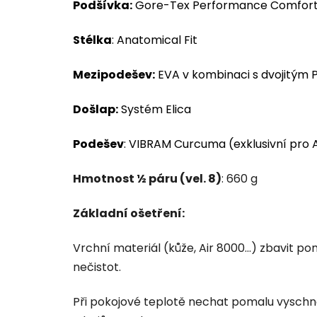
Podšívka:
Gore-Tex
Performance Comfor
Stélka
:
Anatomical Fit
Mezipodešev:
EVA
v kombinaci s dvojitým 
Došlap:
Systém
Elica
Podešev
:
VIBRAM
Curcuma (exklusivní pro 
Hmotnost ½ páru (vel. 8)
: 660 g
Základní ošetření:
Vrchní materiál (kůže, Air 8000...) zbavit 
nečistot.
Při pokojové teplotě nechat pomalu vyschno