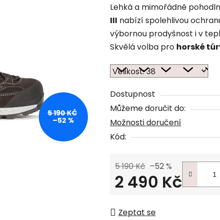
Lehká a mimořádně pohodl
III
nabízí spolehlivou ochranu
výbornou prodyšnost i v tep
Skvělá volba pro
horské túr
Dostupnost
Můžeme doručit do:
5 190 KČ
–52 %
Možnosti doručení
Kód:
5 190 Kč
–52 %
2 490 Kč
Měrná cena:
Zeptat se