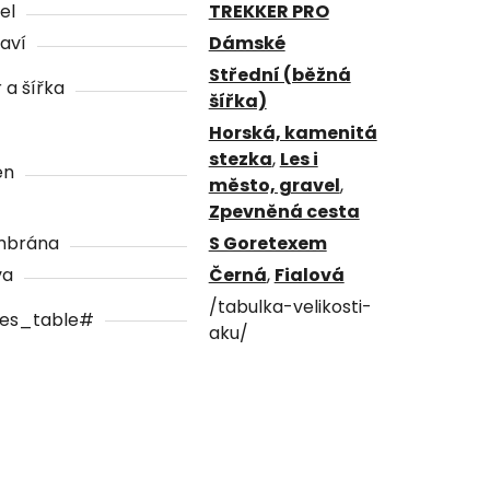
el
TREKKER PRO
aví
Dámské
Střední (běžná
 a šířka
šířka)
Horská, kamenitá
stezka
,
Les i
én
město, gravel
,
Zpevněná cesta
brána
S Goretexem
va
Černá
,
Fialová
/tabulka-velikosti-
zes_table#
aku/