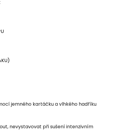
t
PU
AKU)
pomocí jemného kartáčku a vlhkého hadříku
ut, nevystavovat při sušení intenzivním