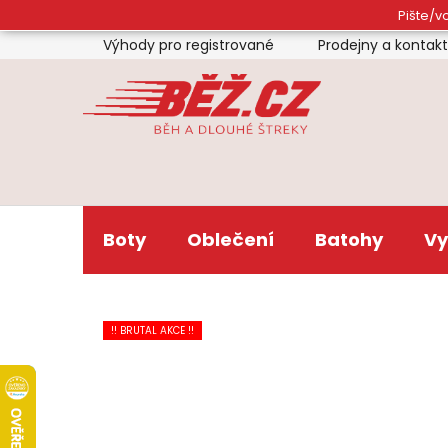
Přejít
Pište/vo
na
Výhody pro registrované
Prodejny a kontak
obsah
Boty
Oblečení
Batohy
Vy
!! BRUTAL AKCE !!