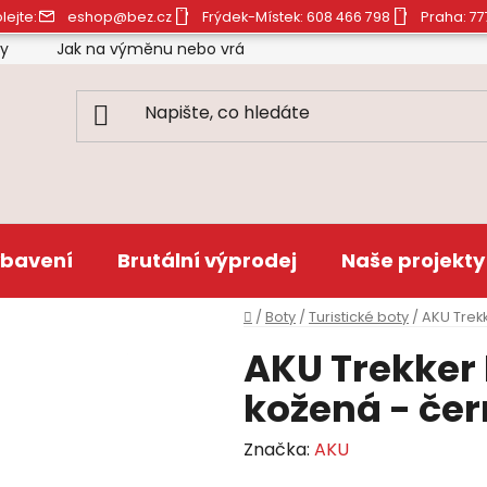
lejte:
eshop@bez.cz
Frýdek-Místek: 608 466 798
Praha: 77
ty
Jak na výměnu nebo vrácení zboží
Obchodní pod
bavení
Brutální výprodej
Naše projekty
Domů
/
Boty
/
Turistické boty
/
AKU Trek
AKU Trekker
kožená - čer
Značka:
AKU