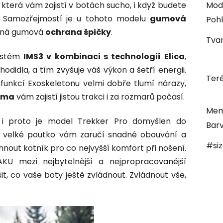
která vám zajistí v botách sucho, i když budete
Mod
h. Samozřejmostí je u tohoto modelu
gumová
Pohl
něná gumová
ochrana špičky
.
Tvar
ystém
IMS3 v kombinaci s technologií Elica
,
odidla, a tím zvyšuje váš výkon a šetří energii.
Ter
funkcí Exoskeletonu velmi dobře tlumí nárazy,
uma
vám zajistí jistou trakci i za rozmarů počasí.
Mem
, i proto je model Trekker Pro domyšlen do
Bar
velké poutko vám zaručí snadné obouvání a
#si
hnout kotník pro co nejvyšší komfort při nošení.
U mezi nejbytelnější a nejpropracovanější
t, co vaše boty ještě zvládnout. Zvládnout vše,