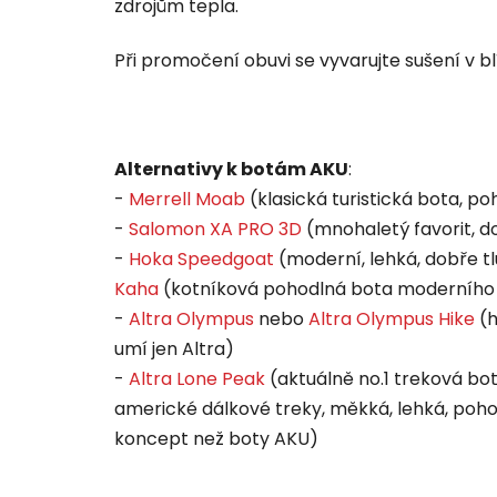
zdrojům tepla.
Při promočení obuvi se vyvarujte sušení v bl
Alternativy k botám AKU
:
-
Merrell Moab
(klasická turistická bota, p
-
Salomon XA PRO 3D
(mnohaletý favorit, do
-
Hoka Speedgoat
(moderní, lehká, dobře 
Kaha
(kotníková pohodlná bota moderního 
-
Altra Olympus
nebo
Altra Olympus Hike
(h
umí jen Altra)
-
Altra Lone Peak
(aktuálně no.1 treková bo
americké dálkové treky, měkká, lehká, pohod
koncept než boty AKU)