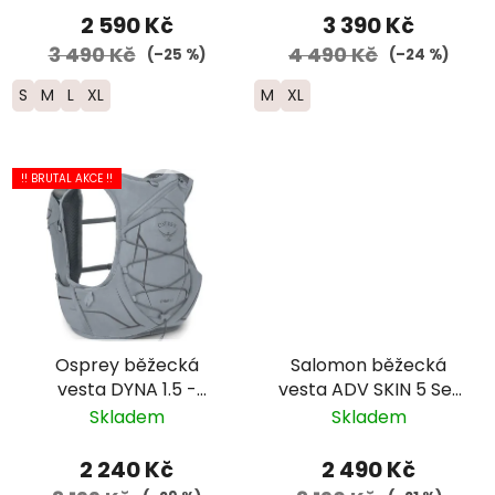
2 590 Kč
3 390 Kč
3 490 Kč
4 490 Kč
(–25 %)
(–24 %)
S
M
L
XL
M
XL
!! BRUTAL AKCE !!
Osprey běžecká
Salomon běžecká
vesta DYNA 1.5 -
vesta ADV SKIN 5 Set
dámská - šedá
- červená
Skladem
Skladem
2 240 Kč
2 490 Kč