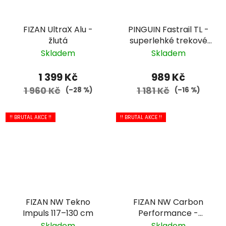
FIZAN UltraX Alu -
PINGUIN Fastrail TL -
žlutá
superlehké trekové
hole, česká značka,
Skladem
Skladem
skvělá cena
1 399 Kč
989 Kč
1 960 Kč
1 181 Kč
(–28 %)
(–16 %)
!! BRUTAL AKCE !!
!! BRUTAL AKCE !!
FIZAN NW Tekno
FIZAN NW Carbon
Impuls 117–130 cm
Performance -
bílá/modrá
Skladem
Skladem