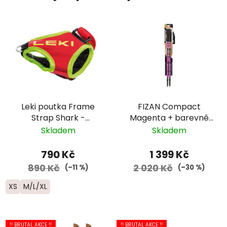
Leki poutka Frame
FIZAN Compact
Strap Shark -
Magenta + barevně
červená
laděný šátek
Skladem
Skladem
790 Kč
1 399 Kč
890 Kč
2 020 Kč
(–11 %)
(–30 %)
XS
M/L/XL
!! BRUTAL AKCE !!
!! BRUTAL AKCE !!