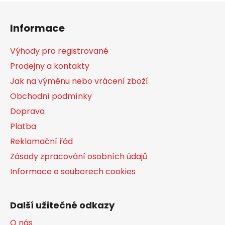
Z
á
Informace
p
a
Výhody pro registrované
t
Prodejny a kontakty
í
Jak na výměnu nebo vrácení zboží
Obchodní podmínky
Doprava
Platba
Reklamační řád
Zásady zpracování osobních údajů
Informace o souborech cookies
Další užitečné odkazy
O nás