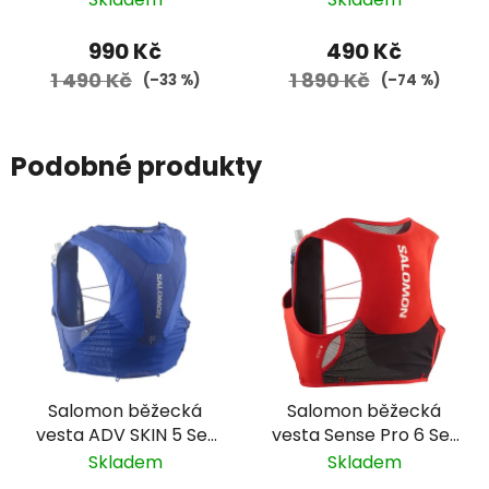
990 Kč
490 Kč
1 490 Kč
1 890 Kč
(–33 %)
(–74 %)
Podobné produkty
Salomon běžecká
Salomon běžecká
vesta ADV SKIN 5 Set
vesta Sense Pro 6 Set
- nautical modrá 25
- červená/černá
Skladem
Skladem