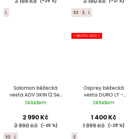
3 199 Kč
3 190 Kč
(–29 %)
(–21 %)
L
XS
S
L
!! BRUTAL AKCE !!
Salomon běžecká
Osprey běžecká
vesta ADV SKIN 12 Set
vesta DURO LT -
- černá 2025
pánská modrá
Skladem
Skladem
2 990 Kč
1 400 Kč
3 990 Kč
1 999 Kč
(–25 %)
(–29 %)
XS
L
S