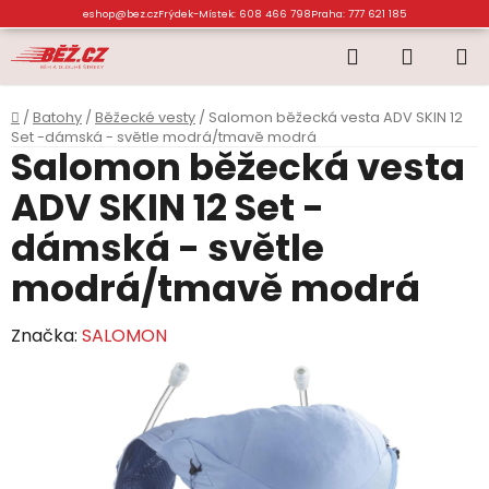
Přejít
eshop@bez.cz
Frýdek-Místek: 608 466 798
Praha: 777 621 185
na
Hledat
NÁKUP
obsah
KOŠÍK
Domů
/
Batohy
/
Běžecké vesty
/
Salomon běžecká vesta ADV SKIN 12
Set -dámská - světle modrá/tmavě modrá
Salomon běžecká vesta
ADV SKIN 12 Set -
dámská - světle
modrá/tmavě modrá
Značka:
SALOMON