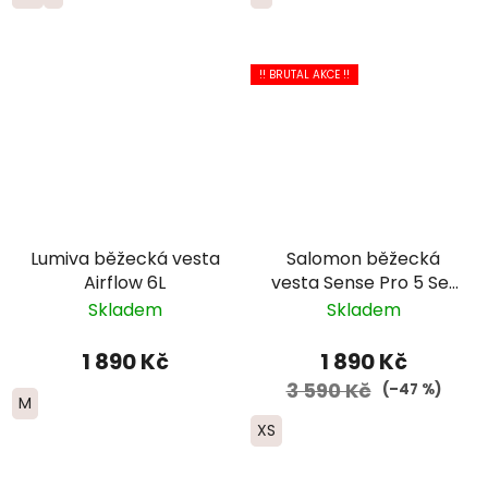
!! BRUTAL AKCE !!
Lumiva běžecká vesta
Salomon běžecká
Airflow 6L
vesta Sense Pro 5 Set
- černá
Skladem
Skladem
1 890 Kč
1 890 Kč
3 590 Kč
(–47 %)
M
XS