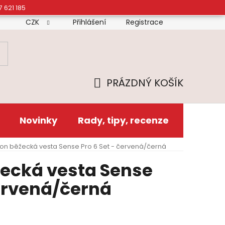
7 621 185
CZK
Přihlášení
Registrace
mínky
Doprava
Platba
Reklamační řád
Zás
PRÁZDNÝ KOŠÍK
NÁKUPNÍ
KOŠÍK
Novinky
Rady, tipy, recenze
n běžecká vesta Sense Pro 6 Set - červená/černá
ecká vesta Sense
červená/černá