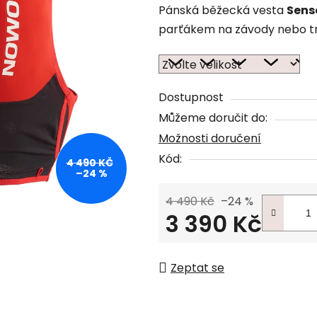
Pánská běžecká vesta
Sens
parťákem na závody nebo tr
Dostupnost
Můžeme doručit do:
Možnosti doručení
Kód:
4 490 KČ
–24 %
4 490 Kč
–24 %
3 390 Kč
Měrná cena:
Zeptat se