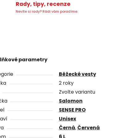
Rady, tipy, recenze
Nevíte si rady? Rádi vám poradíme.
lňkové parametry
gorie
Běžecké vesty
uka
2 roky
Zvolte variantu
čka
Salomon
el
SENSE PRO
aví
Unisex
va
Černá
,
Červená
em
6 L