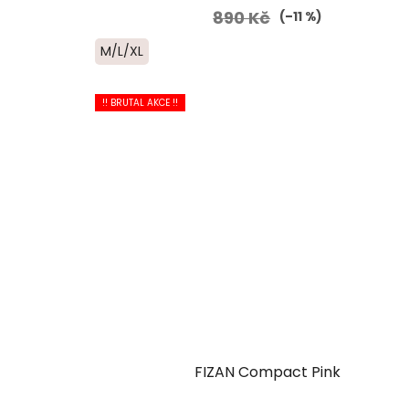
890 Kč
(–11 %)
M/L/XL
!! BRUTAL AKCE !!
FIZAN Compact Pink