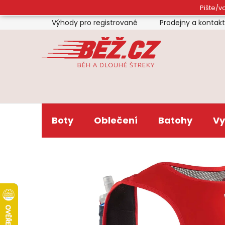
Přejít
Pište/vo
na
Výhody pro registrované
Prodejny a kontak
obsah
Boty
Oblečení
Batohy
Vy