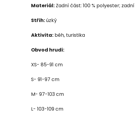
Materiál:
Zadní část: 100 % polyester; zadní
Střih:
úzký
Aktivita:
běh, turistika
Obvod hrudi:
XS- 85-91 cm
S- 91-97 cm
M- 97-103 cm
L- 103-109 cm