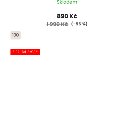
Skladem
890 Kč
1 990 Kč
(–55 %)
100
!! BRUTAL AKCE !!