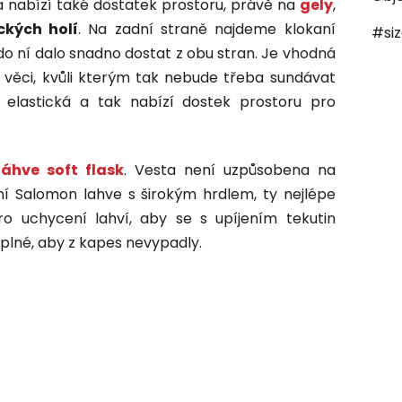
a nabízí také dostatek prostoru, právě na
gely
,
ckých holí
. Na zadní straně najdeme klokaní
#si
do ní dalo snadno dostat z obu stran. Je vhodná
věci, kvůli kterým tak nebude třeba sundávat
 elastická a tak nabízí dostek prostoru pro
áhve soft flask
. Vesta není uzpůsobena na
ní Salomon lahve s širokým hrdlem, ty nejlépe
o uchycení lahví, aby se s upíjením tekutin
 plné, aby z kapes nevypadly.