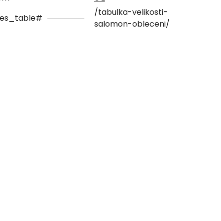
/tabulka-velikosti-
zes_table#
salomon-obleceni/