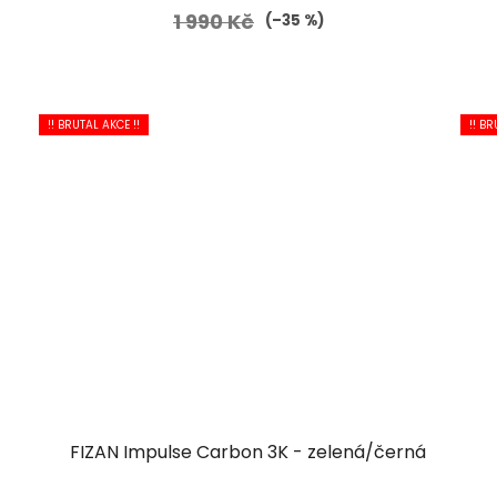
1 990 Kč
(–35 %)
!! BRUTAL AKCE !!
!! BR
FIZAN Impulse Carbon 3K - zelená/černá