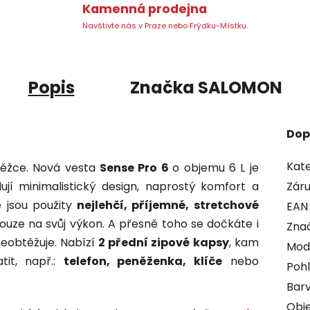
Kamenná prodejna
Navštivte nás v Praze nebo Frýdku-Místku.
Popis
Značka
SALOMON
Dop
Kate
běžce. Nová vesta
Sense Pro 6
o objemu 6 L je
jí minimalistický design, naprostý komfort a
Zár
e jsou použity
nejlehčí, příjemné, stretchové
EAN
pouze na svůj výkon. A přesně toho se dočkáte i
Zna
neobtěžuje. Nabízí
2 přední zipové kapsy
, kam
Mod
tit, např.:
telefon, peněženka, klíče
nebo
Pohl
Bar
Obj