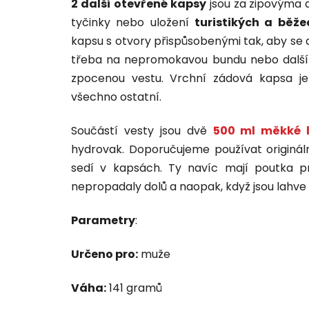
2 další otevřené kapsy
jsou za zipovýma 
tyčinky nebo uložení
turistikých a běže
kapsu s otvory přispůsobenými tak, aby se 
třeba na nepromokavou bundu nebo další 
zpocenou vestu. Vrchní zádová kapsa je
všechno ostatní.
Součástí vesty jsou dvě
500 ml měkké l
hydrovak. Doporučujeme používat originál
sedí v kapsách. Ty navíc mají poutka pr
nepropadaly dolů a naopak, když jsou lahve
Parametry
:
Určeno pro:
muže
Váha:
141 gramů