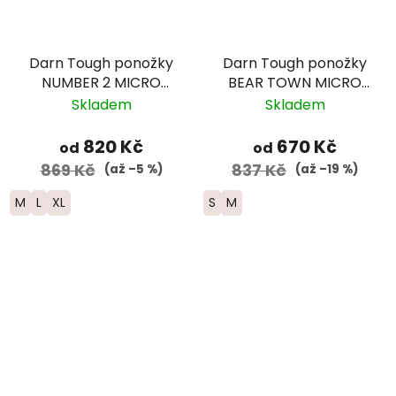
Darn Tough ponožky
Darn Tough ponožky
NUMBER 2 MICRO
BEAR TOWN MICRO
CREW Midweight
CREW Lightweight
Skladem
Skladem
Merino - pánské -
Merino - dámské -
modré
žluté/modré
820 Kč
670 Kč
od
od
869 Kč
837 Kč
(až –5 %)
(až –19 %)
M
L
XL
S
M