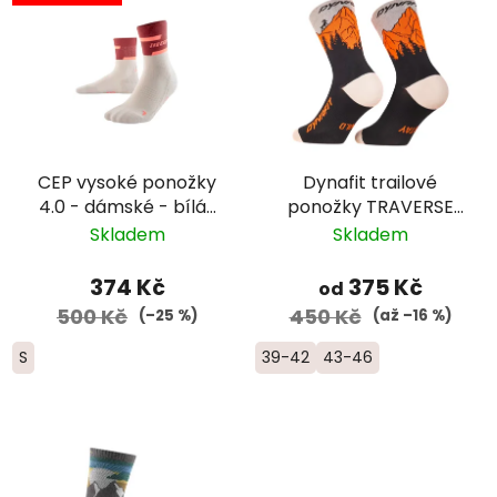
CEP vysoké ponožky
Dynafit trailové
4.0 - dámské - bílá/
ponožky TRAVERSE
červená
CREW -
Skladem
Skladem
černá/oranžová
374 Kč
375 Kč
od
500 Kč
450 Kč
(–25 %)
(až –16 %)
S
39-42
43-46