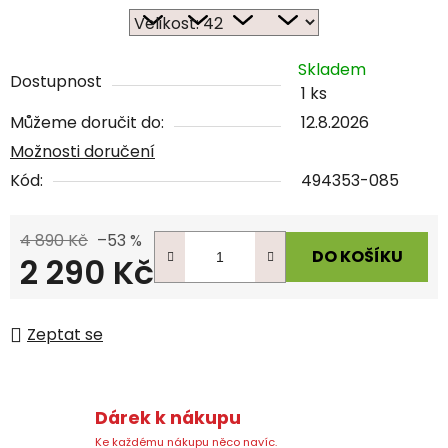
Skladem
Dostupnost
1 ks
Můžeme doručit do:
12.8.2026
Možnosti doručení
Kód:
494353-085
4 890 Kč
–53 %
DO KOŠÍKU
2 290 Kč
Měrná cena:
Zeptat se
Dárek k nákupu
Ke každému nákupu něco navíc.