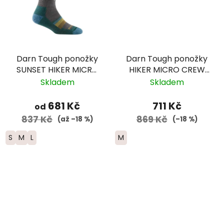
Darn Tough ponožky
Darn Tough ponožky
SUNSET HIKER MICRO
HIKER MICRO CREW
CREW Lightweight
Midweight Merino -
Skladem
Skladem
Merino - dámské -
dámské - fialové
zeleno/šedé
681 Kč
711 Kč
od
837 Kč
869 Kč
(až –18 %)
(–18 %)
S
M
L
M