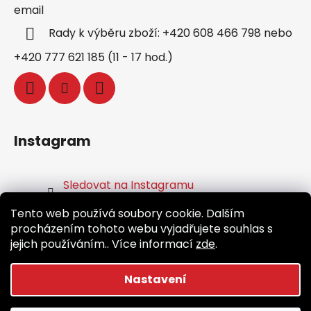
email
Rady k výběru zboží: +420 608 466 798 nebo
+420 777 621 185 (11 - 17 hod.)
Instagram
Sledovat na Instagramu
Tento web používá soubory cookie. Dalším
Facebook
procházením tohoto webu vyjadřujete souhlas s
jejich používáním.. Více informací
zde
.
Nastavení