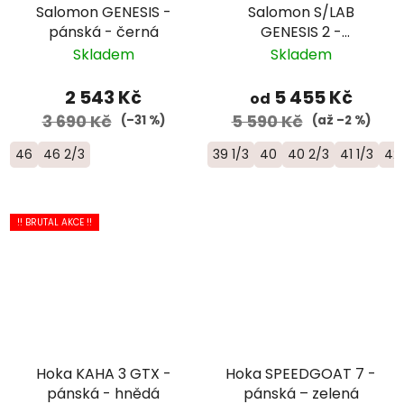
Salomon GENESIS -
Salomon S/LAB
pánská - černá
GENESIS 2 -
univerzální trailová
Skladem
Skladem
běžecká bota -
L49190100
2 543 Kč
5 455 Kč
od
3 690 Kč
5 590 Kč
(–31 %)
(až –2 %)
46
46 2/3
39 1/3
40
40 2/3
41 1/3
42
!! BRUTAL AKCE !!
Hoka KAHA 3 GTX -
Hoka SPEEDGOAT 7 -
pánská - hnědá
pánská – zelená