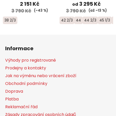
2 151 Kč
3 295 Kč
od
3 790 Kč
3 790 Kč
(–43 %)
(až –13 %)
38 2/3
42 2/3
44
44 2/3
45 1/3
4
Z
á
Informace
p
a
Výhody pro registrované
t
Prodejny a kontakty
í
Jak na výměnu nebo vrácení zboží
Obchodní podmínky
Doprava
Platba
Reklamační řád
Zásady zpracování osobních údajů