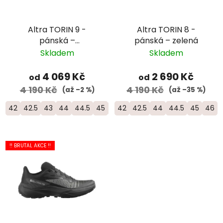
Altra TORIN 9 -
Altra TORIN 8 -
pánská –
pánská – zelená
bílá/oranžová/žlutá
Skladem
Skladem
4 069 Kč
2 690 Kč
od
od
4 190 Kč
4 190 Kč
(až –2 %)
(až –35 %)
42
42.5
43
44
44.5
45
46
42
46.5
42.5
47
44
44.5
45
46
!! BRUTAL AKCE !!