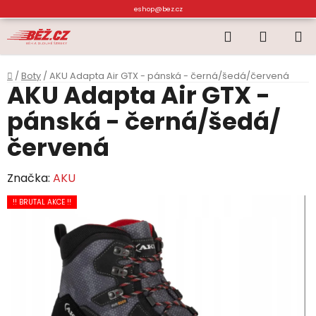
Přejít
eshop@bez.cz
na
Hledat
NÁKUP
obsah
KOŠÍK
Domů
/
Boty
/
AKU Adapta Air GTX - pánská - černá/šedá/červená
AKU Adapta Air GTX -
pánská - černá/šedá/
červená
Značka:
AKU
!! BRUTAL AKCE !!