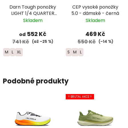
Darn Tough ponožky
CEP vysoké ponožky
LIGHT 1/4 QUARTER
5.0 - dámské - černá
Lightweight Merino -
Skladem
Skladem
pánské - modré
552 Kč
469 Kč
od
741 Kč
550 Kč
(až –25 %)
(–14 %)
M
L
XL
S
M
L
Podobné produkty
!! BRUTAL AKCE !!