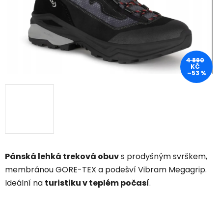
4 890
KČ
–53 %
Pánská lehká treková obuv
s prodyšným svrškem,
membránou GORE-TEX a podešví Vibram Megagrip.
Ideální na
turistiku v teplém počasí
.