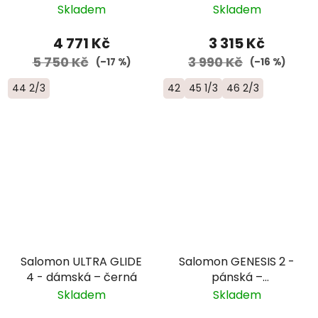
Skladem
Skladem
4 771 Kč
3 315 Kč
5 750 Kč
3 990 Kč
(–17 %)
(–16 %)
44 2/3
42
45 1/3
46 2/3
Salomon ULTRA GLIDE
Salomon GENESIS 2 -
4 - dámská – černá
pánská –
zelená/oranžová
Skladem
Skladem