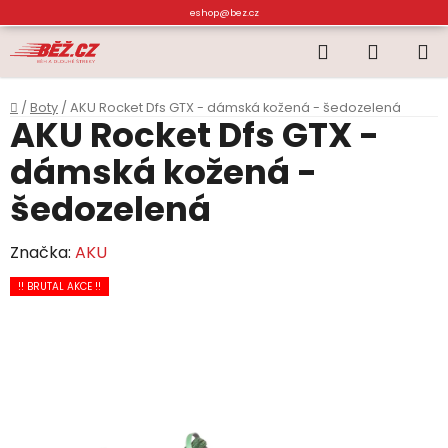
Přejít
eshop@bez.cz
na
Hledat
NÁKUP
obsah
KOŠÍK
Domů
/
Boty
/
AKU Rocket Dfs GTX - dámská kožená - šedozelená
AKU Rocket Dfs GTX -
dámská kožená -
šedozelená
Značka:
AKU
!! BRUTAL AKCE !!