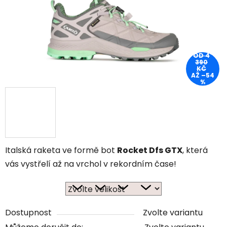
OD 4
390
KČ
AŽ –54
%
Italská raketa ve formě bot
Rocket Dfs GTX
, která
vás vystřelí až na vrchol v rekordním čase!
Dostupnost
Zvolte variantu