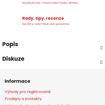
Navštivte nás v Praze nebo Frýdku-Místku.
Rady, tipy, recenze
Nevíte si rady? Rádi vám poradíme.
Popis
Diskuze
Z
á
Informace
p
a
Výhody pro registrované
t
Prodejny a kontakty
í