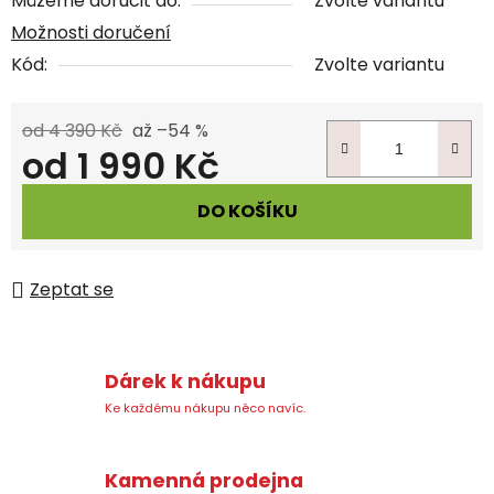
Můžeme doručit do:
Zvolte variantu
Možnosti doručení
Kód:
Zvolte variantu
od 4 390 Kč
až –54 %
od
1 990 Kč
Měrná cena:
DO KOŠÍKU
Zeptat se
Dárek k nákupu
Ke každému nákupu něco navíc.
Kamenná prodejna