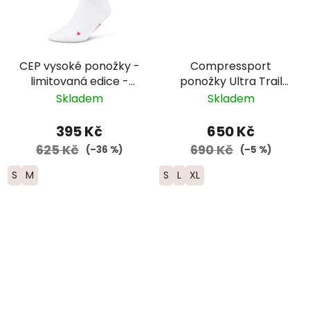
CEP vysoké ponožky -
Compressport
limitovaná edice -
ponožky Ultra Trail
dámské -
V2.0 - UTMB 2026 -
Skladem
Skladem
bílá/růžová/žlutá
černá
395 Kč
650 Kč
625 Kč
690 Kč
(–36 %)
(–5 %)
S
M
S
L
XL