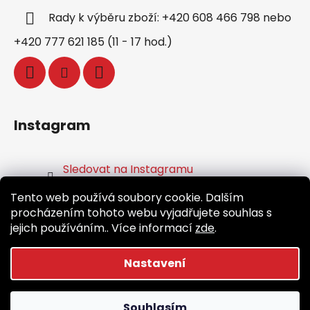
Rady k výběru zboží: +420 608 466 798 nebo
+420 777 621 185 (11 - 17 hod.)
Instagram
Sledovat na Instagramu
Tento web používá soubory cookie. Dalším
Facebook
procházením tohoto webu vyjadřujete souhlas s
jejich používáním.. Více informací
zde
.
Nastavení
Vytvořil Shoptet
Souhlasím