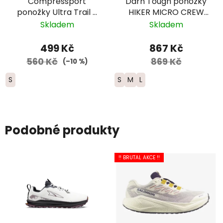
Compressport
Darn Tough ponožky
ponožky Ultra Trail -
HIKER MICRO CREW
černá
Midweight Merino -
Skladem
Skladem
dámské -
modrozelené
499 Kč
867 Kč
560 Kč
869 Kč
(–10 %)
S
S
M
L
Podobné produkty
!! BRUTAL AKCE !!