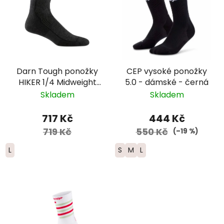
Darn Tough ponožky
CEP vysoké ponožky
HIKER 1/4 Midweight
5.0 - dámské - černá
Merino - pánské -
Skladem
Skladem
černé
717 Kč
444 Kč
719 Kč
550 Kč
(–19 %)
L
S
M
L