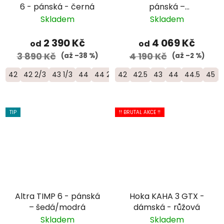
6 - pánská - černá
pánská –
bílá/oranžová/žlutá
Skladem
Skladem
2 390 Kč
4 069 Kč
od
od
3 890 Kč
4 190 Kč
(až –38 %)
(až –2 %)
42
42 2/3
43 1/3
44
44 2/3
42
45 1/3
42.5
46
43
46 2/3
44
44.5
47 1/3
45
TIP
!! BRUTAL AKCE !!
Altra TIMP 6 - pánská
Hoka KAHA 3 GTX -
– šedá/modrá
dámská - růžová
Skladem
Skladem