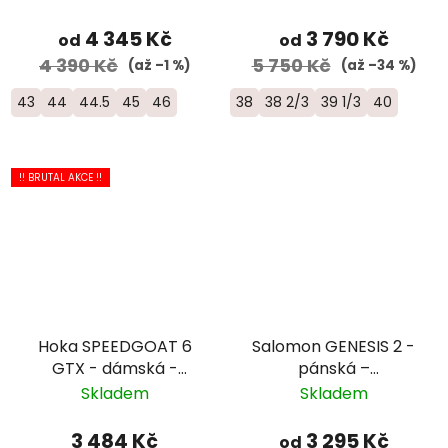
4 345 Kč
3 790 Kč
od
od
4 390 Kč
5 750 Kč
(až –1 %)
(až –34 %)
43
44
44.5
45
46
38
38 2/3
39 1/3
40
!! BRUTAL AKCE !!
Hoka SPEEDGOAT 6
Salomon GENESIS 2 -
GTX - dámská -
pánská –
černá
zelená/oranžová
Skladem
Skladem
3 484 Kč
3 295 Kč
od