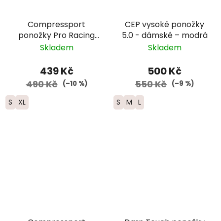
Compressport
CEP vysoké ponožky
ponožky Pro Racing
5.0 - dámské – modrá
Trail - šedá/žlutá
Skladem
Skladem
439 Kč
500 Kč
490 Kč
550 Kč
(–10 %)
(–9 %)
S
XL
S
M
L