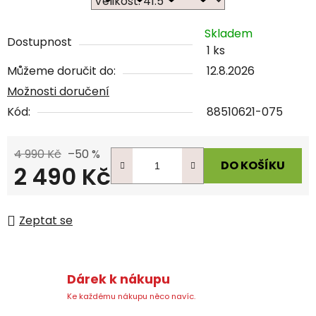
Skladem
Dostupnost
1 ks
Můžeme doručit do:
12.8.2026
Možnosti doručení
Kód:
88510621-075
4 990 Kč
–50 %
DO KOŠÍKU
2 490 Kč
Měrná cena:
Zeptat se
Dárek k nákupu
Ke každému nákupu něco navíc.