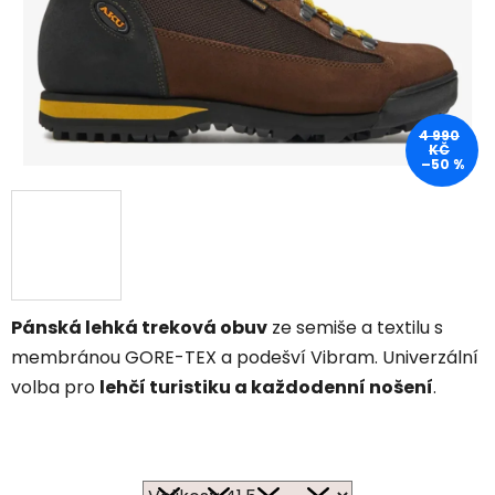
4 990
KČ
–50 %
Pánská lehká treková obuv
ze semiše a textilu s
membránou GORE-TEX a podešví Vibram. Univerzální
volba pro
lehčí turistiku a každodenní nošení
.