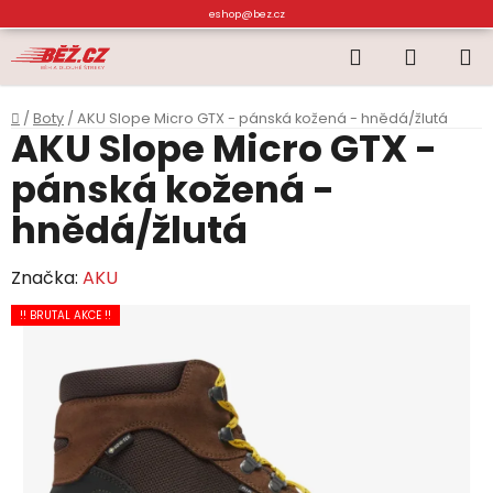
Přejít
eshop@bez.cz
na
Hledat
NÁKUP
obsah
KOŠÍK
Domů
/
Boty
/
AKU Slope Micro GTX - pánská kožená - hnědá/žlutá
AKU Slope Micro GTX -
pánská kožená -
hnědá/žlutá
Značka:
AKU
!! BRUTAL AKCE !!