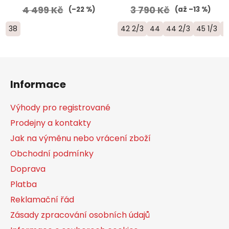
4 499 Kč
3 790 Kč
(–22 %)
(až –13 %)
38
42 2/3
44
44 2/3
45 1/3
4
Z
á
Informace
p
a
Výhody pro registrované
t
Prodejny a kontakty
í
Jak na výměnu nebo vrácení zboží
Obchodní podmínky
Doprava
Platba
Reklamační řád
Zásady zpracování osobních údajů