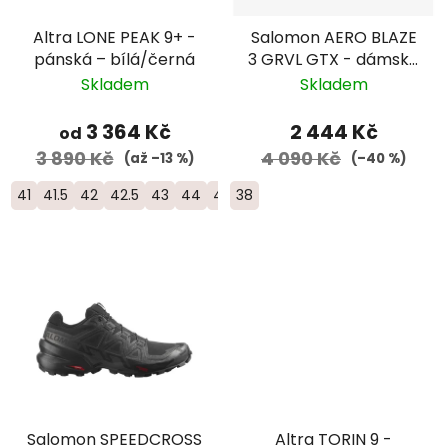
Altra LONE PEAK 9+ -
Salomon AERO BLAZE
pánská – bílá/černá
3 GRVL GTX - dámská
- bílá/fialová
Skladem
Skladem
3 364 Kč
2 444 Kč
od
3 890 Kč
4 090 Kč
(až –13 %)
(–40 %)
41
41.5
42
42.5
43
44
44.5
38
45
46
46.5
47
48
Salomon SPEEDCROSS
Altra TORIN 9 -