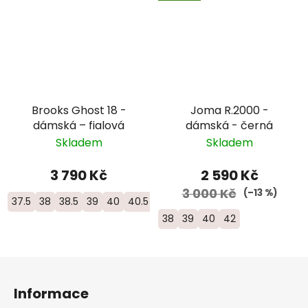
Brooks Ghost 18 -
Joma R.2000 -
dámská – fialová
dámská - černá
Skladem
Skladem
3 790 Kč
2 590 Kč
3 000 Kč
(–13 %)
37.5
38
38.5
39
40
40.5
41
38
39
40
42
Z
á
Informace
p