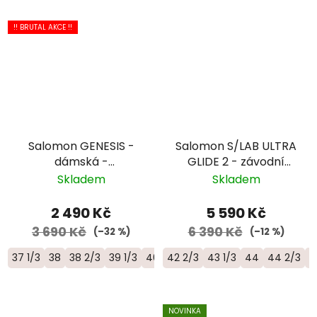
!! BRUTAL AKCE !!
Salomon GENESIS -
Salomon S/LAB ULTRA
dámská -
GLIDE 2 - závodní
růžová/bílá/černá
trailová běžecká bota
Skladem
Skladem
- L45484100
2 490 Kč
5 590 Kč
3 690 Kč
6 390 Kč
(–32 %)
(–12 %)
37 1/3
38
38 2/3
39 1/3
40
42 2/3
40 2/3
43 1/3
44
44 2/3
4
NOVINKA