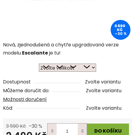
3 590
KČ
–30 %
Nová, zjednodušená a chytře upgradovaná verze
modelu
Escalante
je tu!
Dostupnost
Zvolte variantu
Můžeme doručit do:
Zvolte variantu
Možnosti doručení
Kód:
Zvolte variantu
3 590 Kč
–30 %
DO KOŠÍKU