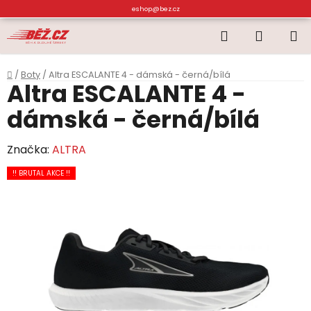
Přejít
eshop@bez.cz
na
Hledat
NÁKUP
obsah
KOŠÍK
Domů
/
Boty
/
Altra ESCALANTE 4 - dámská - černá/bílá
Altra ESCALANTE 4 -
dámská - černá/bílá
Značka:
ALTRA
!! BRUTAL AKCE !!