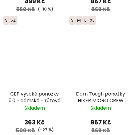
499 Kč
867 Kč
modré/zelené
560 Kč
869 Kč
(–10 %)
S
XL
S
M
L
XL
CEP vysoké ponožky
Darn Tough ponožky
5.0 - dámské - růžová
HIKER MICRO CREW
Midweight Merino -
Skladem
Skladem
pánské - modré -
limitovaná edice
363 Kč
867 Kč
500 Kč
869 Kč
(–27 %)