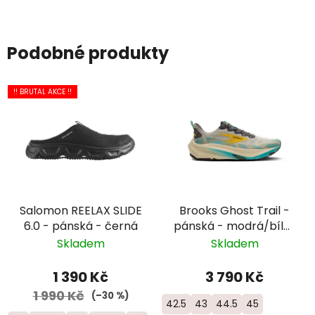
Podobné produkty
!! BRUTAL AKCE !!
Salomon REELAX SLIDE
Brooks Ghost Trail -
6.0 - pánská - černá
pánská - modrá/bílá/
žlutá
Skladem
Skladem
1 390 Kč
3 790 Kč
1 990 Kč
(–30 %)
42.5
43
44.5
45