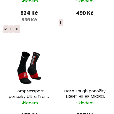
CREW Lightweight
Trail - růžová
Skladem
Skladem
Merino - pánské -
černé
834 Kč
490 Kč
839 Kč
L
M
L
XL
Compressport
Darn Tough ponožky
ponožky Ultra Trail -
LIGHT HIKER MICRO
černá/červená
CREW Lightweight
Skladem
Skladem
Merino edice PCT -
pánské -