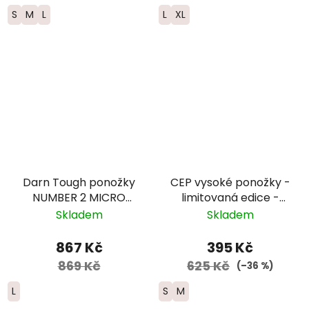
S
M
L
L
XL
Darn Tough ponožky
CEP vysoké ponožky -
NUMBER 2 MICRO
limitovaná edice -
CREW Midweight
dámské -
Skladem
Skladem
Merino - pánské -
bílá/růžová/žlutá
šedé
867 Kč
395 Kč
869 Kč
625 Kč
(–36 %)
L
S
M