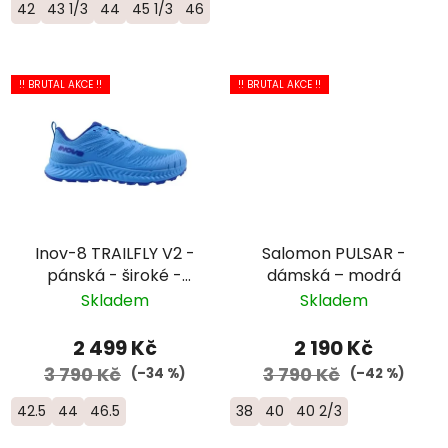
42
43 1/3
44
45 1/3
46
!! BRUTAL AKCE !!
!! BRUTAL AKCE !!
Inov-8 TRAILFLY V2 -
Salomon PULSAR -
pánská - široké -
dámská – modrá
modrá
Skladem
Skladem
2 499 Kč
2 190 Kč
3 790 Kč
3 790 Kč
(–34 %)
(–42 %)
42.5
44
46.5
38
40
40 2/3