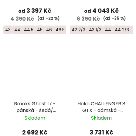
- L45484100
3 397 Kč
4 043 Kč
od
od
4 390 Kč
6 390 Kč
(až –22 %)
(až –36 %)
43
44
44.5
45
46
46.5
42 2/3
43 1/3
44
44 2/3
4
Brooks Ghost 17 -
Hoka CHALLENGER 8
pánská - šedá/
GTX - dámská -
černá/limetková
černá
Skladem
Skladem
2 692 Kč
3 731 Kč