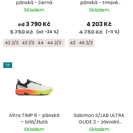
pánská - černá
pánská - tmavě
zelená
Skladem
Skladem
3 790 Kč
4 203 Kč
od
5 750 Kč
4 750 Kč
(až –34 %)
(–11 %)
42 2/3
43 1/3
44
44 2/3
45 1/3
42
46 2/3
46
TIP
Altra TIMP 6 - pánská
Salomon S/LAB ULTRA
– bílá/žlutá
GLIDE 2 - závodní
trailová běžecká bota
Skladem
Skladem