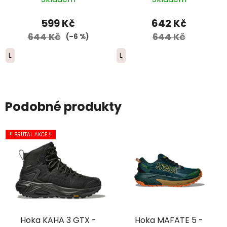
výstelkou - dámské -
pánské - červené
růžové
599 Kč
642 Kč
644 Kč
644 Kč
(–6 %)
L
L
Podobné produkty
!! BRUTAL AKCE !!
Hoka KAHA 3 GTX -
Hoka MAFATE 5 -