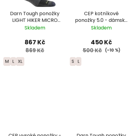
Darn Tough ponožky
CEP kotníkové
LIGHT HIKER MICRO
ponožky 5.0 - dámské
CREW Lightweight
– černá
Skladem
Skladem
Merino - pánské -
šedé - modré
867 Kč
450 Kč
869 Kč
500 Kč
(–10 %)
M
L
XL
S
L
CEP vysoké ponožky -
Darn Tough ponožky