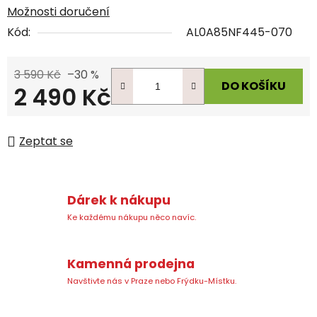
Možnosti doručení
Kód:
AL0A85NF445-070
3 590 Kč
–30 %
DO KOŠÍKU
2 490 Kč
Měrná cena:
Zeptat se
Dárek k nákupu
Ke každému nákupu něco navíc.
Kamenná prodejna
Navštivte nás v Praze nebo Frýdku-Místku.