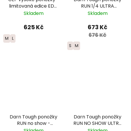
limitovaná edice EDT.
RUN 1/4 ULTRA
FADE - dámské -
Lightweight s
Skladem
Skladem
červená/modrá
výstelkou - dámské -
modré
625 Kč
673 Kč
676 Kč
M
L
S
M
Darn Tough ponožky
Darn Tough ponožky
RUN no show -
RUN NO SHOW ULTRA
ultralightweight s
Lightweight Merino -
Skladem
Skladem