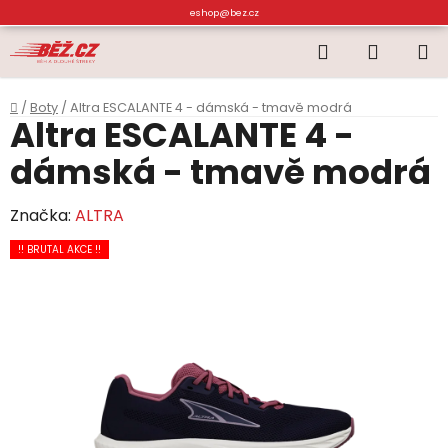
Přejít
eshop@bez.cz
na
Hledat
NÁKUP
obsah
KOŠÍK
Domů
/
Boty
/
Altra ESCALANTE 4 - dámská - tmavě modrá
Altra ESCALANTE 4 -
dámská - tmavě modrá
Značka:
ALTRA
!! BRUTAL AKCE !!