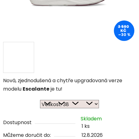
3 590
KČ
–30 %
Nová, zjednodušená a chytře upgradovaná verze
modelu
Escalante
je tu!
Skladem
Dostupnost
1 ks
Můžeme doručit do:
12.8.2026