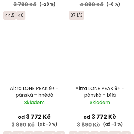
3 790 Kč
4 090 Kč
(–28 %)
(–8 %)
44.5
46
37 1/3
Altra LONE PEAK 9+ -
Altra LONE PEAK 9+ -
pánská – hnědá
pánská – bílá
Skladem
Skladem
3 772 Kč
3 772 Kč
od
od
3 890 Kč
3 890 Kč
(až –3 %)
(až –3 %)