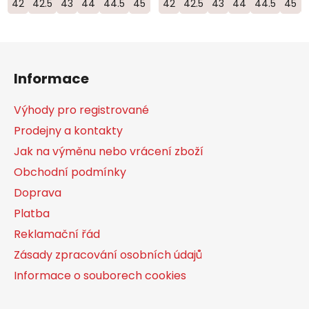
42
42.5
43
44
44.5
45
46
42
46.5
42.5
47
43
48
44
50
44.5
45
Z
á
Informace
p
a
Výhody pro registrované
t
Prodejny a kontakty
í
Jak na výměnu nebo vrácení zboží
Obchodní podmínky
Doprava
Platba
Reklamační řád
Zásady zpracování osobních údajů
Informace o souborech cookies