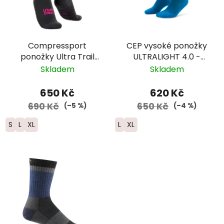
Compressport
CEP vysoké ponožky
ponožky Ultra Trail
ULTRALIGHT 4.0 -
V2.0 - UTMB 2026 -
pánské – modrá
Skladem
Skladem
černá
650 Kč
620 Kč
690 Kč
650 Kč
(–5 %)
(–4 %)
S
L
XL
L
XL