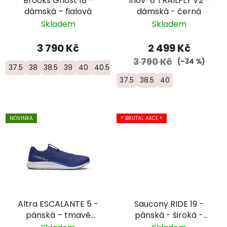
Brooks Ghost 18 -
Inov-8 TRAILFLY V2 -
dámská – fialová
dámská - černá
Skladem
Skladem
3 790 Kč
2 499 Kč
3 790 Kč
(–34 %)
37.5
38
38.5
39
40
40.5
41
37.5
38.5
40
NOVINKA
!! BRUTAL AKCE !!
Altra ESCALANTE 5 -
Saucony RIDE 19 -
pánská – tmavě
pánská - široká -
modrá
černá/bílá