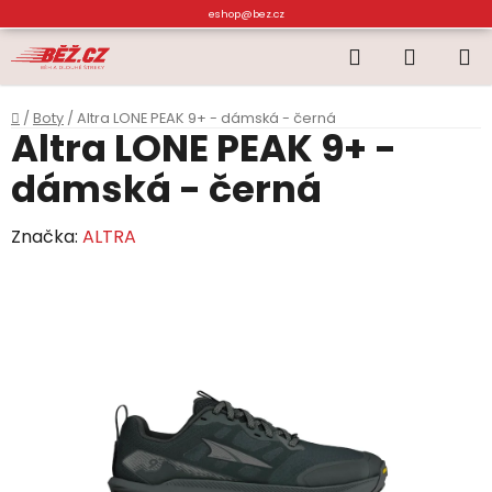
Přejít
eshop@bez.cz
na
Hledat
NÁKUP
obsah
KOŠÍK
Domů
/
Boty
/
Altra LONE PEAK 9+ - dámská - černá
Altra LONE PEAK 9+ -
dámská - černá
Značka:
ALTRA