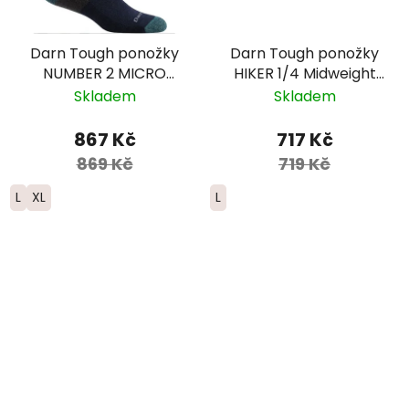
Darn Tough ponožky
Darn Tough ponožky
NUMBER 2 MICRO
HIKER 1/4 Midweight
CREW Midweight
Merino - pánské -
Skladem
Skladem
Merino - pánské -
černé
zelené
867 Kč
717 Kč
869 Kč
719 Kč
L
XL
L