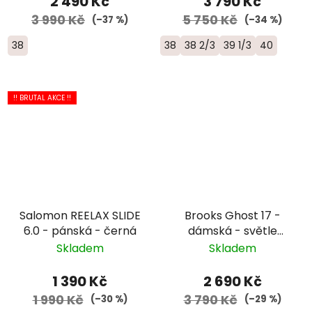
2 490 Kč
3 790 Kč
3 990 Kč
5 750 Kč
(–37 %)
(–34 %)
38
38
38 2/3
39 1/3
40
!! BRUTAL AKCE !!
Salomon REELAX SLIDE
Brooks Ghost 17 -
6.0 - pánská - černá
dámská - světle
zelená
Skladem
Skladem
1 390 Kč
2 690 Kč
1 990 Kč
3 790 Kč
(–30 %)
(–29 %)