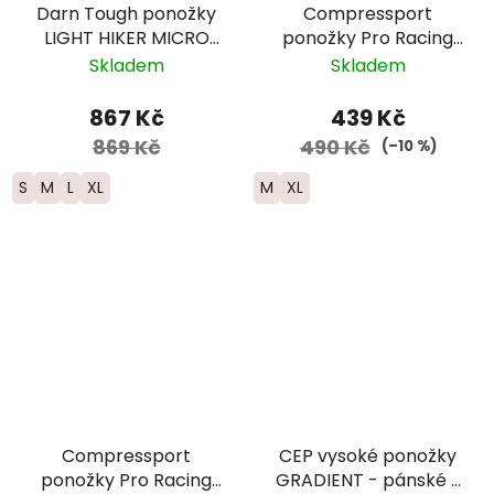
Darn Tough ponožky
Compressport
LIGHT HIKER MICRO
ponožky Pro Racing
CREW Lightweight
Run Ultralight -
Skladem
Skladem
Merino edice PCT -
bílá/neonově
pánské -
červená
867 Kč
439 Kč
modré/zelené
869 Kč
490 Kč
(–10 %)
S
M
L
XL
M
XL
Compressport
CEP vysoké ponožky
ponožky Pro Racing
GRADIENT - pánské -