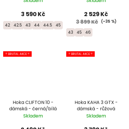
Skladem
Skladem
3 590 Kč
2 529 Kč
3 899 Kč
(–35 %)
42
42.5
43
44
44.5
45
46
46.5
47
43
45
46
!! BRUTAL AKCE !!
!! BRUTAL AKCE !!
Hoka CLIFTON 10 -
Hoka KAHA 3 GTX -
dámská - černá/bílá
dámská - růžová
Skladem
Skladem