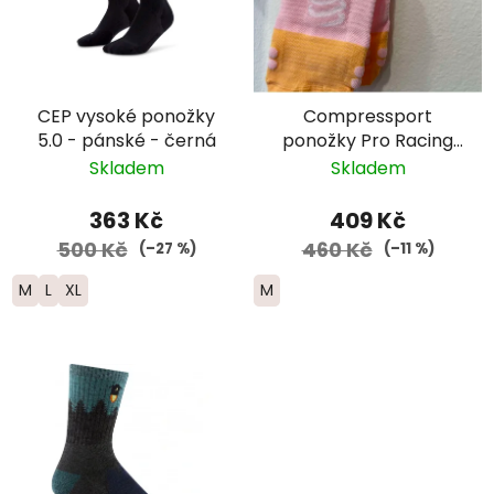
CEP vysoké ponožky
Compressport
5.0 - pánské - černá
ponožky Pro Racing
Run nízké -
Skladem
Skladem
růžová/oranžová
363 Kč
409 Kč
500 Kč
460 Kč
(–27 %)
(–11 %)
M
L
XL
M