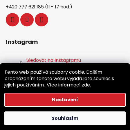
+420 777 621 185 (11 - 17 hod.)
Instagram
Sledovat na Instagramu
Tento web používá soubory cookie. Dalším
Facebook
procházením tohoto webu vyjadřujete souhlas s
jejich používáním.. Více informací
zde
.
Nastavení
Vytvořil Shoptet
Souhlasím
Copyright 2026
Běž.cz
. Všechna práva vyhrazena.
Upravit nastavení cookies