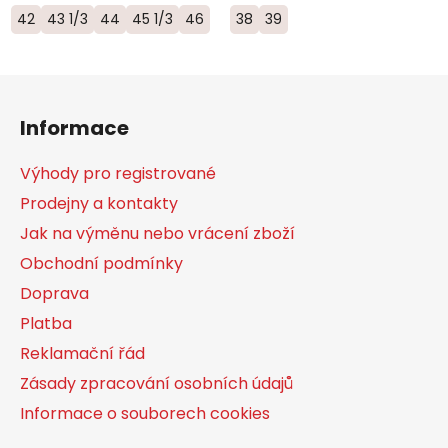
42
43 1/3
44
45 1/3
46
38
39
Z
á
Informace
p
a
Výhody pro registrované
t
Prodejny a kontakty
í
Jak na výměnu nebo vrácení zboží
Obchodní podmínky
Doprava
Platba
Reklamační řád
Zásady zpracování osobních údajů
Informace o souborech cookies