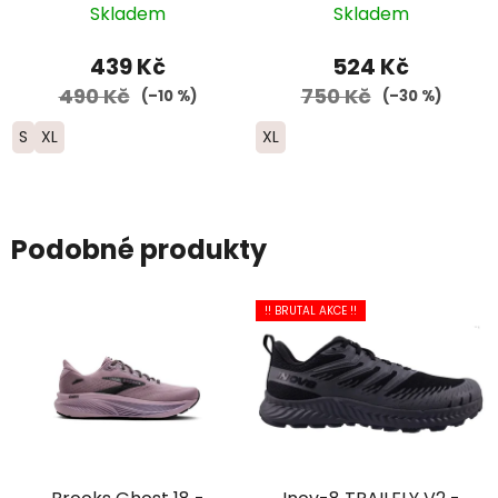
Trail - černá/červená
oranžová/červená
Skladem
Skladem
439 Kč
524 Kč
490 Kč
750 Kč
(–10 %)
(–30 %)
S
XL
XL
Podobné produkty
!! BRUTAL AKCE !!