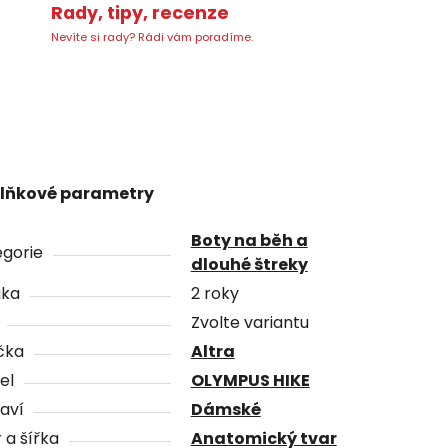
Rady, tipy, recenze
Nevíte si rady? Rádi vám poradíme.
lňkové parametry
Boty na běh a
gorie
dlouhé štreky
uka
2 roky
Zvolte variantu
čka
Altra
el
OLYMPUS HIKE
aví
Dámské
 a šířka
Anatomický tvar