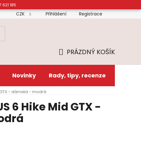
7 621 185
CZK
Přihlášení
Registrace
mínky
Doprava
Platba
Reklamační řád
Zás
PRÁZDNÝ KOŠÍK
NÁKUPNÍ
KOŠÍK
Novinky
Rady, tipy, recenze
d GTX - dámská - modrá
S 6 Hike Mid GTX -
odrá