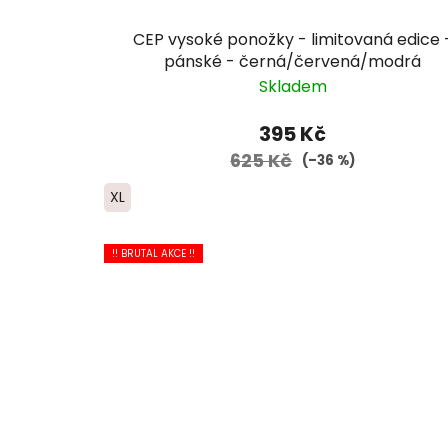
CEP vysoké ponožky - limitovaná edice 
pánské - černá/červená/modrá
Skladem
395 Kč
625 Kč
(–36 %)
XL
!! BRUTAL AKCE !!