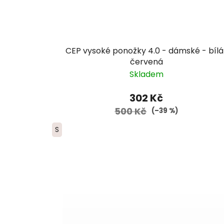
CEP vysoké ponožky 4.0 - dámské - bílá
červená
Skladem
302 Kč
500 Kč
(–39 %)
S