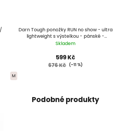
/
Darn Tough ponožky RUN no show - ultra
lightweight s výstelkou - pánské -
zelenomodré
Skladem
599 Kč
676 Kč
(–11 %)
M
Podobné produkty