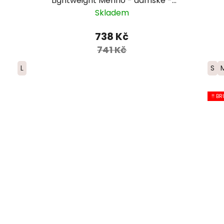
Lightweight Merino - dámské -
růžová/hnědá
Skladem
738 Kč
741 Kč
L
S
!! BR