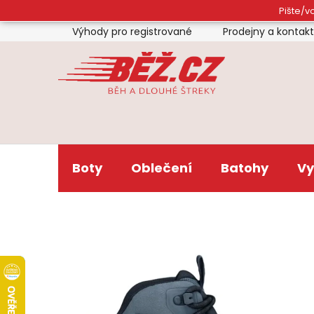
Přejít
Pište/vo
na
Výhody pro registrované
Prodejny a kontak
obsah
Boty
Oblečení
Batohy
Vy