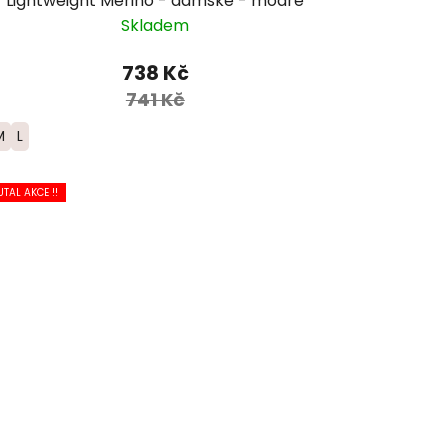
Lightweight Merino - dámské - modré
Skladem
738 Kč
741 Kč
M
L
UTAL AKCE !!