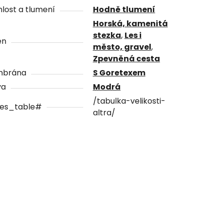
lost a tlumení
Hodně tlumení
Horská, kamenitá
stezka
,
Les i
én
město, gravel
,
Zpevněná cesta
brána
S Goretexem
va
Modrá
/tabulka-velikosti-
zes_table#
altra/