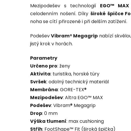
Mezipodešev s technologií
EGO™ MAX
celodenním nošení. Díky
široké špičce F
noha se cítí přirozeně i při delším zatížení.
Podešev
Vibram® Megagrip
nabízí skvělo
jistý krok v horách.
Parametry
Určeno pro
: ženy
Aktivita
: turistika, horské túry
Svršek
: odolný technický materiál
Membrána
: GORE-TEX®
Mezipodešev
: Altra EGO™ MAX
Podešev
: Vibram® Megagrip
Drop
: 0 mm
Výška tlumení
: max cushioning
Střih
: FootShape™ Fit (široká špička)