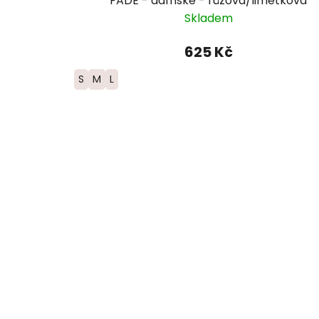
FADE - dámské - růžová/limetková
Skladem
625 Kč
S
M
L