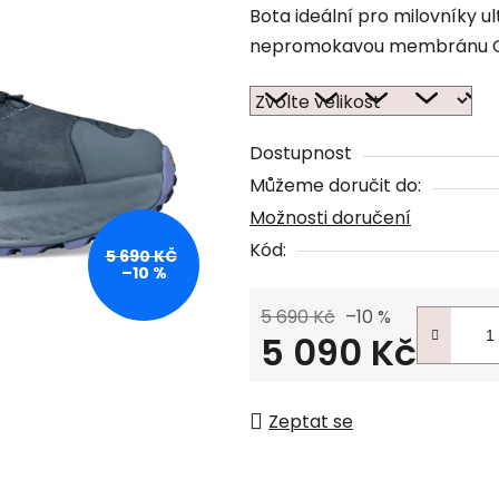
Bota ideální pro milovníky u
nepromokavou membránu G
Dostupnost
Můžeme doručit do:
Možnosti doručení
Kód:
5 690 KČ
–10 %
5 690 Kč
–10 %
5 090 Kč
Měrná cena:
Zeptat se