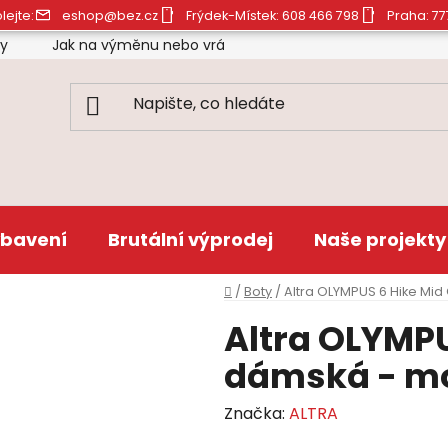
lejte:
eshop@bez.cz
Frýdek-Místek: 608 466 798
Praha: 77
ty
Jak na výměnu nebo vrácení zboží
Obchodní pod
bavení
Brutální výprodej
Naše projekty
Domů
/
Boty
/
Altra OLYMPUS 6 Hike Mi
Altra OLYMPU
dámská - m
Značka:
ALTRA