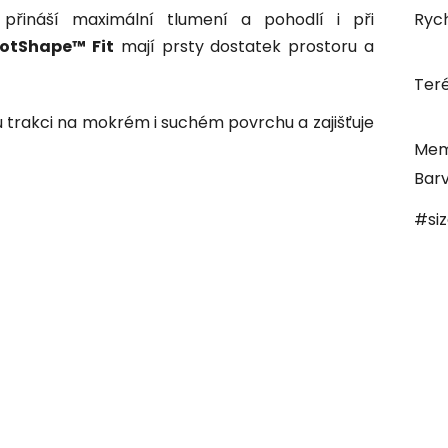
přináší maximální tlumení a pohodlí i při
Rych
ootShape™ Fit
mají prsty dostatek prostoru a
Ter
u trakci na mokrém i suchém povrchu a zajišťuje
Mem
Bar
#si