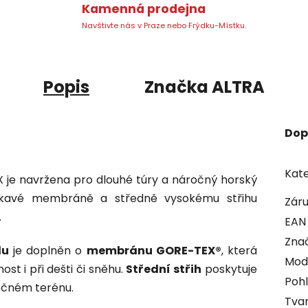
Kamenná prodejna
Navštivte nás v Praze nebo Frýdku-Místku.
Popis
Značka
ALTRA
Dop
Kate
 je navržena pro dlouhé túry a náročný horský
okavé membráně a středně vysokému střihu
Zár
.
EAN
Zna
lu
je doplněn o
membránu GORE-TEX®
, která
Mod
st i při dešti či sněhu.
Střední střih
poskytuje
Pohl
ročném terénu.
Tvar