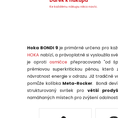
Dárek k nákupu
Ke každému nákupu něco navíc.
Hoka BONDI 9
je primárně určena pro kaž
HOKA
nabízí, a právoplatně si vysloužila 
je oproti
osmičce
přepracovaná "od šp
prémiovou superkritickou pěnou, která
návratnost energie v odrazu. Již tradičně
pomůže kolíbka
Meta-Rocker
. Bondi deví
strukturovaný svršek pro
větší prody
namáhaných místech pro zvýšení odolnosti