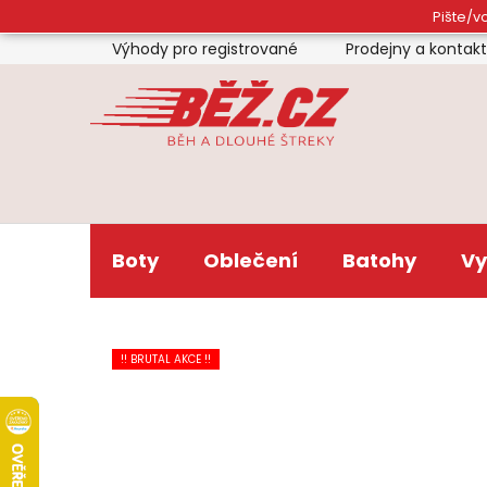
Přejít
Pište/vo
na
Výhody pro registrované
Prodejny a kontak
obsah
Boty
Oblečení
Batohy
Vy
!! BRUTAL AKCE !!