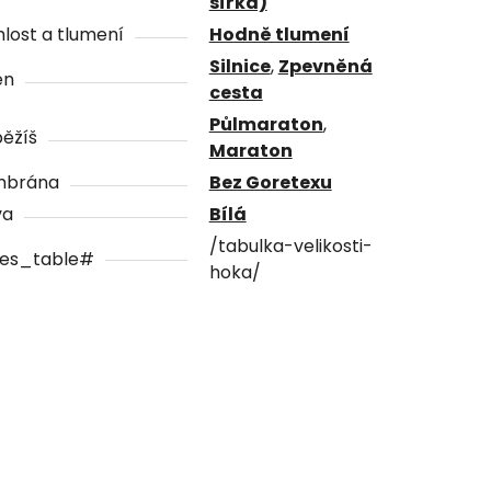
šířka)
lost a tlumení
Hodně tlumení
Silnice
,
Zpevněná
én
cesta
Půlmaraton
,
ěžíš
Maraton
brána
Bez Goretexu
va
Bílá
/tabulka-velikosti-
zes_table#
hoka/