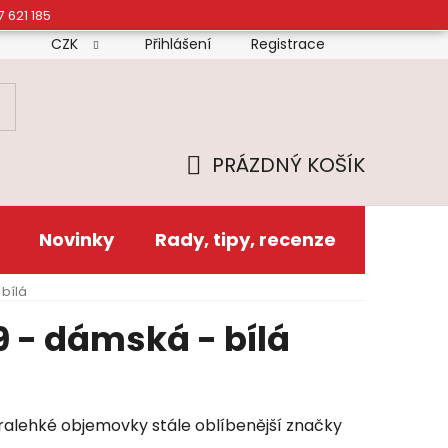
7 621 185
CZK
Přihlášení
Registrace
mínky
Doprava
Platba
Reklamační řád
Zás
PRÁZDNÝ KOŠÍK
NÁKUPNÍ
KOŠÍK
Novinky
Rady, tipy, recenze
bílá
 - dámská - bílá
ralehké objemovky stále oblíbenější značky