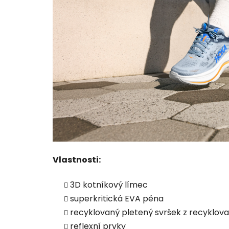
Vlastnosti:
3D kotníkový límec
superkritická EVA pěna
recyklovaný pletený svršek z recyklov
reflexní prvky