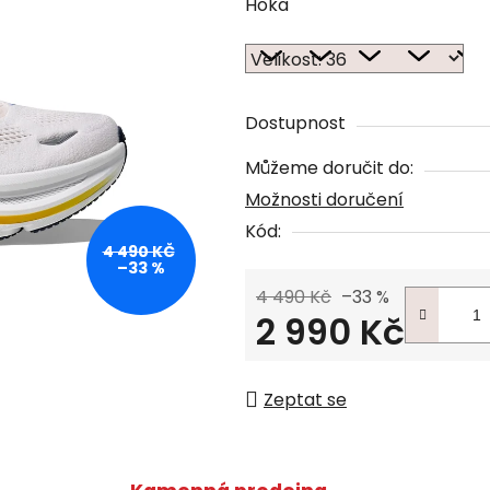
Hoka
Dostupnost
Můžeme doručit do:
Možnosti doručení
Kód:
4 490 KČ
–33 %
4 490 Kč
–33 %
2 990 Kč
Měrná cena:
Zeptat se