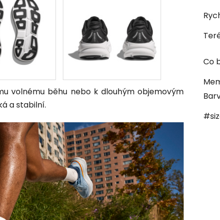
Rych
Ter
Co b
Mem
enímu volnému běhu nebo k dlouhým objemovým
Bar
á a stabilní.
#si