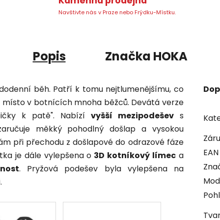
Kamenná prodejna
Navštivte nás v Praze nebo Frýdku-Místku.
Popis
Značka
HOKA
dodenní běh. Patří k tomu nejtlumenějšímu, co
Dop
své místo v botnících mnoha běžců. Devátá verze
ičky k patě".
Nabízí
vyšší mezipodešev
s
Kate
 zaručuje měkký pohodlný došlap a vysokou
Zár
 vám při přechodu z došlapové do odrazové fáze
EAN
tka je dále vylepšena o
3D kotníkový límec
a
Zna
šnost
. Pryžová podešev byla vylepšena na
Mod
.
Pohl
Tvar