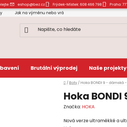
lejte:
eshop@bez.cz
Frýdek-Místek: 608 466 798
Praha: 77
ty
Jak na výměnu nebo vrácení zboží
Obchodní pod
bavení
Brutální výprodej
Naše projekty
Domů
/
Boty
/
Hoka BONDI 9 - dámská - 
Hoka BONDI 9
Značka:
HOKA
Nová verze ultraměkké a ult