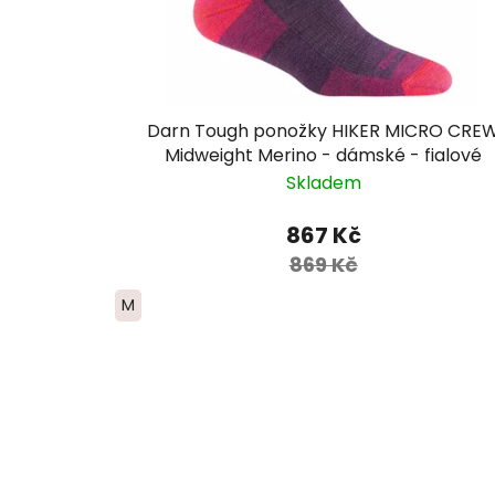
Darn Tough ponožky HIKER MICRO CRE
Midweight Merino - dámské - fialové
Skladem
867 Kč
869 Kč
M