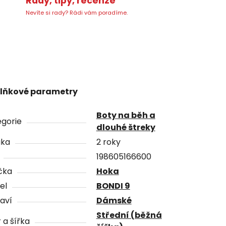
Rady, tipy, recenze
Nevíte si rady? Rádi vám poradíme.
lňkové parametry
Boty na běh a
gorie
dlouhé štreky
uka
2 roky
198605166600
čka
Hoka
el
BONDI 9
aví
Dámské
Střední (běžná
 a šířka