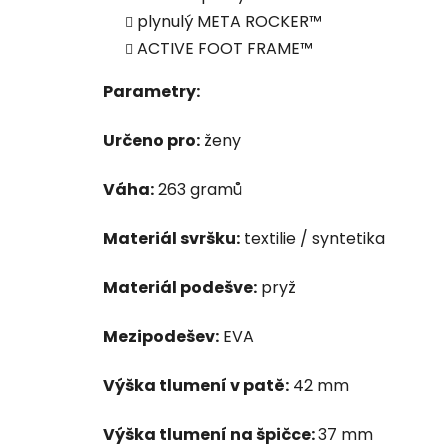
plynulý META ROCKER™
ACTIVE FOOT FRAME™
Parametry:
Určeno pro:
ženy
Váha:
263 gramů
Materiál svršku:
textilie / syntetika
Materiál podešve:
pryž
Mezipodešev:
EVA
Výška tlumení v patě:
42 mm
Výška tlumení na špičce:
37 mm