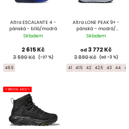
Altra ESCALANTE 4 -
Altra LONE PEAK 9+ -
pánská - bílá/modrá
pánská – modrá/
černá
Skladem
Skladem
2 615 Kč
3 772 Kč
od
3 590 Kč
3 890 Kč
(–27 %)
(až –3 %)
46.5
41
41.5
42
42.5
43
44
44
!! BRUTAL AKCE !!