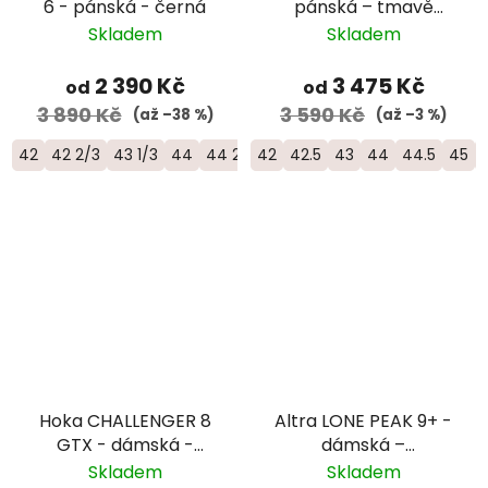
6 - pánská - černá
pánská – tmavě
modrá
Skladem
Skladem
2 390 Kč
3 475 Kč
od
od
3 890 Kč
3 590 Kč
(až –38 %)
(až –3 %)
42
42 2/3
43 1/3
44
44 2/3
42
45 1/3
42.5
46
43
46 2/3
44
44.5
47 1/3
45
Hoka CHALLENGER 8
Altra LONE PEAK 9+ -
GTX - dámská -
dámská –
černá
černá/oranžová
Skladem
Skladem