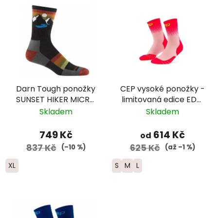
Darn Tough ponožky
CEP vysoké ponožky -
SUNSET HIKER MICRO
limitovaná edice EDT.
CREW Lightweight
FADE - dámské -
Skladem
Skladem
merino - pánské -
růžová/limetková
černé/šedé
749 Kč
614 Kč
od
837 Kč
625 Kč
(–10 %)
(až –1 %)
XL
S
M
L