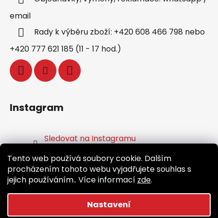
email
Rady k výběru zboží: +420 608 466 798 nebo
+420 777 621 185 (11 - 17 hod.)
Instagram
Sledovat na Instagramu
Tento web používá soubory cookie. Dalším
Facebook
procházením tohoto webu vyjadřujete souhlas s
jejich používáním.. Více informací
zde
.
Nastavení