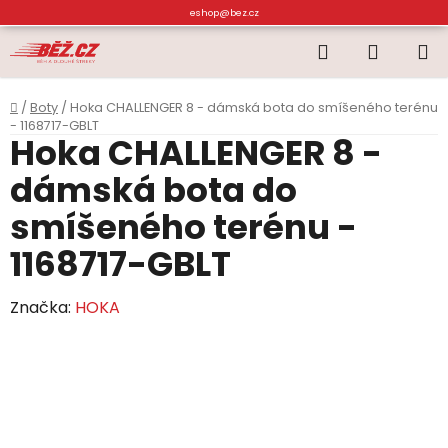
Přejít
eshop@bez.cz
na
Hledat
NÁKUP
obsah
KOŠÍK
Domů
/
Boty
/
Hoka CHALLENGER 8 - dámská bota do smíšeného terénu
- 1168717-GBLT
Hoka CHALLENGER 8 -
dámská bota do
smíšeného terénu -
1168717-GBLT
Značka:
HOKA