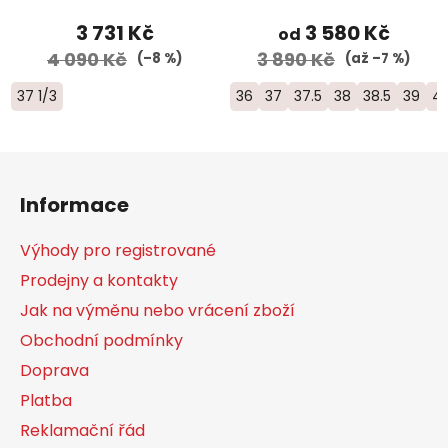
3 731 Kč
3 580 Kč
od
4 090 Kč
3 890 Kč
(–8 %)
(až –7 %)
37 1/3
36
37
37.5
38
38.5
39
4
Z
á
Informace
p
a
Výhody pro registrované
t
Prodejny a kontakty
í
Jak na výměnu nebo vrácení zboží
Obchodní podmínky
Doprava
Platba
Reklamační řád