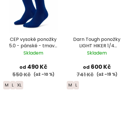
CEP vysoké ponožky
Darn Tough ponožky
5.0 - pánské - tmavě
LIGHT HIKER 1/4
modrá
Lightweight Merino -
Skladem
Skladem
dámské -
modré/fialové
490 Kč
600 Kč
od
od
550 Kč
741 Kč
(až –10 %)
(až –19 %)
M
L
XL
M
L