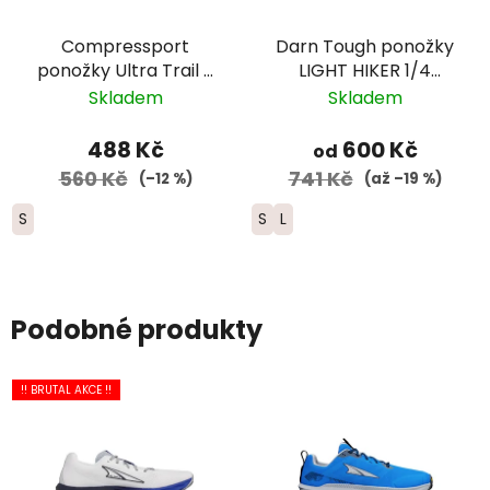
Compressport
Darn Tough ponožky
ponožky Ultra Trail -
LIGHT HIKER 1/4
černá
Lightweight Merino -
Skladem
Skladem
dámské - šedé
488 Kč
600 Kč
od
560 Kč
741 Kč
(–12 %)
(až –19 %)
S
S
L
Podobné produkty
!! BRUTAL AKCE !!