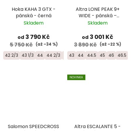
Hoka KAHA 3 GTX -
Altra LONE PEAK 9+
pánská - černá
WIDE - pánská –
černá
Skladem
Skladem
3 790 Kč
3 001 Kč
od
od
5 750 Kč
3 890 Kč
(až –34 %)
(až –22 %)
42 2/3
43 1/3
44
44 2/3
45 1/3
43
44
46
44.5
45
46
46.5
NOVINKA
Salomon SPEEDCROSS
Altra ESCALANTE 5 -