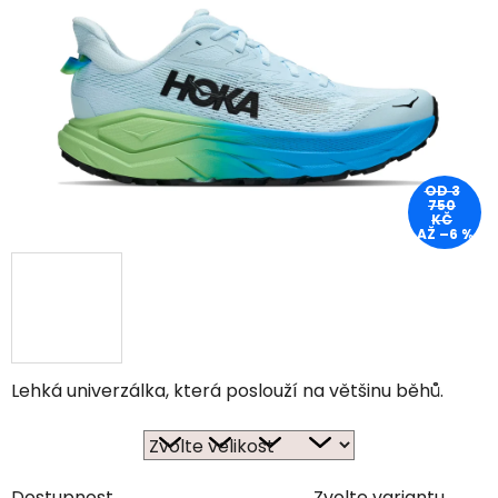
OD 3
750
KČ
AŽ –6 %
Lehká univerzálka, která poslouží na většinu běhů.
Dostupnost
Zvolte variantu