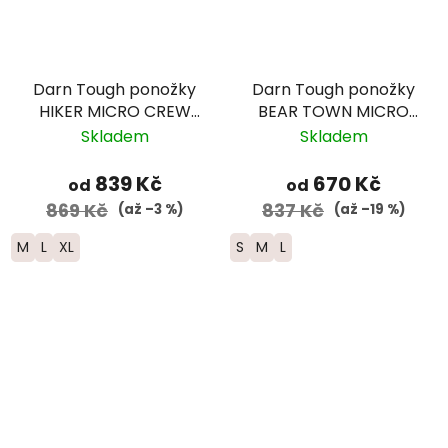
Darn Tough ponožky
Darn Tough ponožky
HIKER MICRO CREW
BEAR TOWN MICRO
Midweight Merino -
CREW Lightweight
Skladem
Skladem
pánské - černé
Merino - dámské -
hnědé
839 Kč
670 Kč
od
od
869 Kč
837 Kč
(až –3 %)
(až –19 %)
M
L
XL
S
M
L