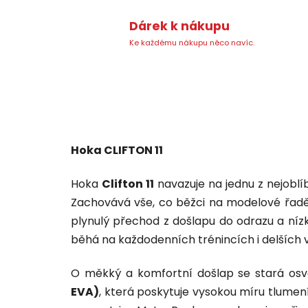
Dárek k nákupu
Ke každému nákupu něco navíc.
Hoka CLIFTON 11
Hoka
Clifton 11
navazuje na jednu z nejoblí
Zachovává vše, co běžci na modelové řadě 
plynulý přechod z došlapu do odrazu a níz
běhá na každodenních trénincích i delších 
O měkký a komfortní došlap se stará o
EVA)
, která poskytuje vysokou míru tlumení