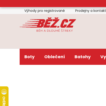
Přejít
na
Výhody pro registrované
Prodejny a kontak
obsah
Boty
Oblečení
Batohy
Vy