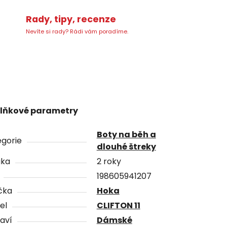
Rady, tipy, recenze
Nevíte si rady? Rádi vám poradíme.
lňkové parametry
Boty na běh a
gorie
dlouhé štreky
uka
2 roky
198605941207
čka
Hoka
el
CLIFTON 11
aví
Dámské