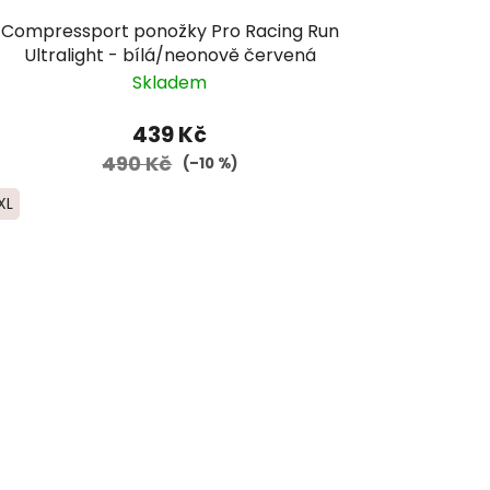
Compressport ponožky Pro Racing Run
Ultralight - bílá/neonově červená
Skladem
439 Kč
490 Kč
(–10 %)
XL