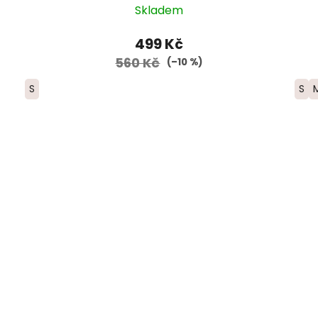
Skladem
499 Kč
560 Kč
(–10 %)
S
S