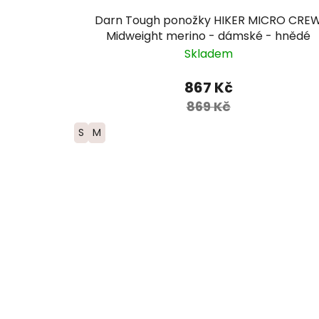
Darn Tough ponožky HIKER MICRO CRE
Midweight merino - dámské - hnědé
Skladem
867 Kč
869 Kč
S
M