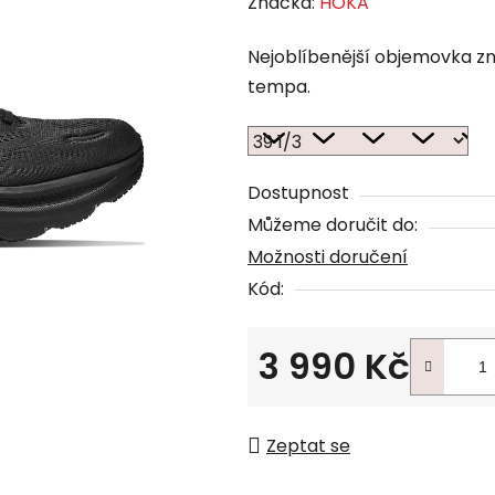
Značka:
HOKA
Nejoblíbenější objemovka zna
tempa.
Dostupnost
Můžeme doručit do:
Možnosti doručení
Kód:
3 990 Kč
Měrná cena:
Zeptat se