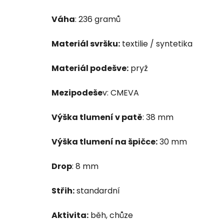
Váha
: 236 gramů
Materiál svršku:
textilie / syntetika
Materiál podešve:
pryž
Mezipodeše
v: CMEVA
Výška tlumení v patě
: 38 mm
Výška tlumení na špičce:
30 mm
Drop
: 8 mm
Střih:
standardní
Aktivita:
běh, chůze