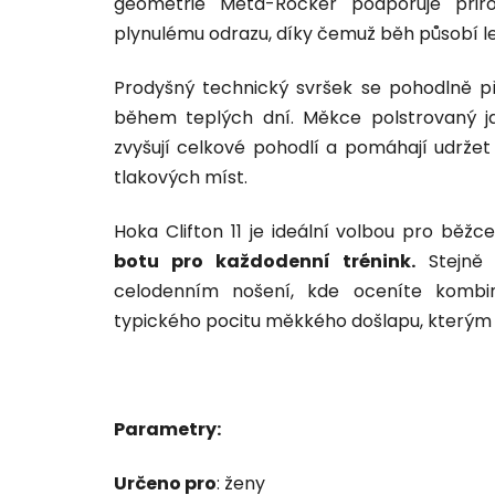
geometrie Meta-Rocker podporuje při
plynulému odrazu, díky čemuž běh působí le
Prodyšný technický svršek se pohodlně př
během teplých dní. Měkce polstrovaný 
zvyšují celkové pohodlí a pomáhají udrž
tlakových míst.
Hoka Clifton 11 je ideální volbou pro běžce
botu pro každodenní trénink.
Stejně 
celodenním nošení, kde oceníte kombi
typického pocitu měkkého došlapu, kterým je
Parametry:
Určeno pro
: ženy