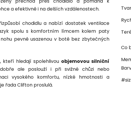
rozený přechod přes chodidlo a pomáhá k
Tvar
hce a efektivně i na delších vzdálenostech.
Rych
izpůsobí chodidlu a nabízí dostatek ventilace
jazyk spolu s komfortním límcem kolem paty
Ter
et nohu pevně usazenou v botě bez zbytečných
Co b
Mem
, kteří hledají spolehlivou
objemovou silniční
Bar
dobře ale poslouží i při svižné chůzi nebo
naci vysokého komfortu, nízké hmotnosti a
#si
 řada Clifton proslulá.