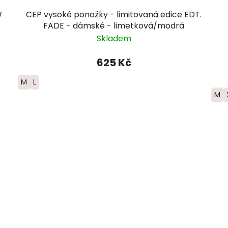
W
CEP vysoké ponožky - limitovaná edice EDT.
FADE - dámské - limetková/modrá
Skladem
625 Kč
M
L
M