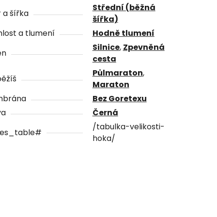
Střední (běžná
 a šířka
šířka)
lost a tlumení
Hodně tlumení
Silnice
,
Zpevněná
én
cesta
Půlmaraton
,
ěžíš
Maraton
brána
Bez Goretexu
va
Černá
/tabulka-velikosti-
zes_table#
hoka/