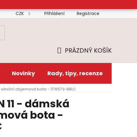
CZK
Přihlášení
Registrace
mínky
Doprava
Platba
Reklamační řád
Zás
PRÁZDNÝ KOŠÍK
NÁKUPNÍ
KOŠÍK
Novinky
Rady, tipy, recenze
 silniční objemová bota - 1176573-BBLC
N 11 - dámská
emová bota -
C