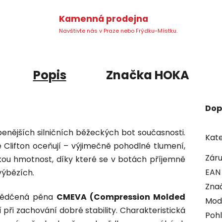
Kamenná prodejna
Navštivte nás v Praze nebo Frýdku-Místku.
Popis
Značka
HOKA
Dop
benějších silničních běžeckých bot současnosti.
Kate
Clifton oceňují – výjimečně pohodlné tlumení,
Zár
kou hmotnost, díky které se v botách příjemně
EAN
výbězích.
Zna
svědčená pěna
CMEVA (Compression Molded
Mod
 při zachování dobré stability. Charakteristická
Pohl