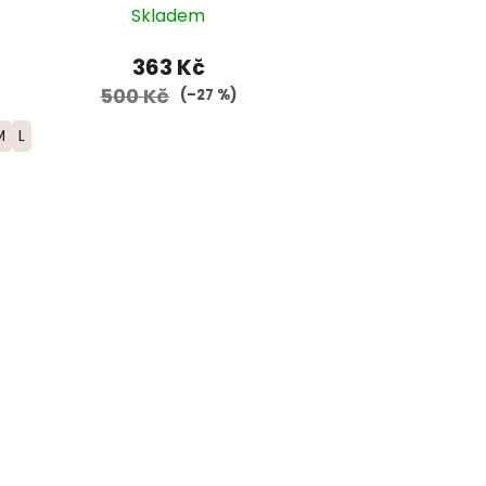
Skladem
363 Kč
500 Kč
(–27 %)
M
L