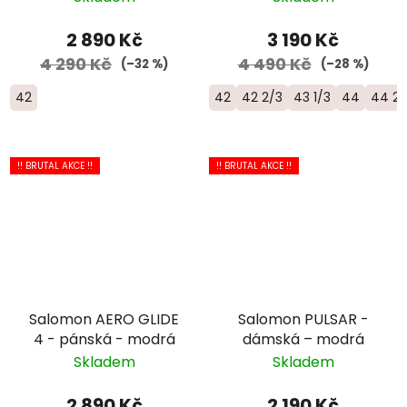
2 890 Kč
3 190 Kč
4 290 Kč
4 490 Kč
(–32 %)
(–28 %)
42
42
42 2/3
43 1/3
44
44 2/
!! BRUTAL AKCE !!
!! BRUTAL AKCE !!
Salomon AERO GLIDE
Salomon PULSAR -
4 - pánská - modrá
dámská – modrá
Skladem
Skladem
2 890 Kč
2 190 Kč