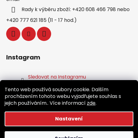
Rady k výběru zboží: +420 608 466 798 nebo
+420 777 621 185 (11 - 17 hod.)
Instagram
Sledovat na Instagramu
Tento web používá soubory cookie. Dalším
Facebook
procházením tohoto webu vyjadřujete souhlas s
jejich používáním.. Více informací
zde
.
Nastavení
Vytvořil Shoptet