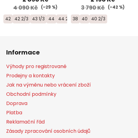
4 090 Kč
3 790 Kč
(–29 %)
(–42 %)
42
42 2/3
43 1/3
44
44 2/3
38
45 1/3
40
40 2/3
46
46 2/3
Z
á
Informace
p
a
Výhody pro registrované
t
Prodejny a kontakty
í
Jak na výměnu nebo vrácení zboží
Obchodní podmínky
Doprava
Platba
Reklamační řád
Zásady zpracování osobních údajů