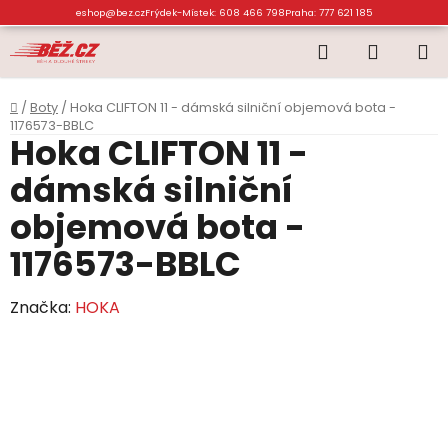
Přejít
eshop@bez.cz
Frýdek-Místek: 608 466 798
Praha: 777 621 185
na
Hledat
NÁKUP
obsah
KOŠÍK
Domů
/
Boty
/
Hoka CLIFTON 11 - dámská silniční objemová bota -
1176573-BBLC
Hoka CLIFTON 11 -
dámská silniční
objemová bota -
1176573-BBLC
Značka:
HOKA