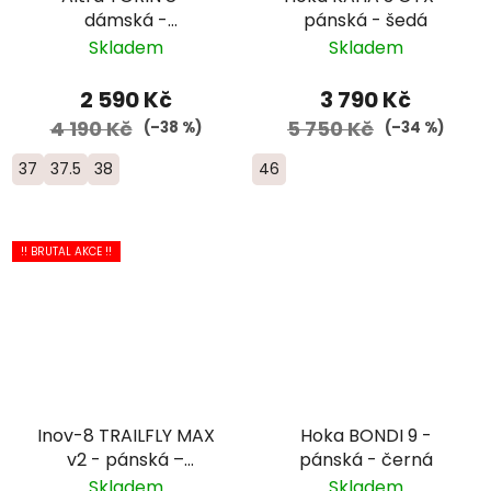
dámská -
pánská - šedá
modrá/růžová
Skladem
Skladem
2 590 Kč
3 790 Kč
4 190 Kč
5 750 Kč
(–38 %)
(–34 %)
37
37.5
38
46
!! BRUTAL AKCE !!
Inov-8 TRAILFLY MAX
Hoka BONDI 9 -
v2 - pánská –
pánská - černá
žlutozelená
Skladem
Skladem