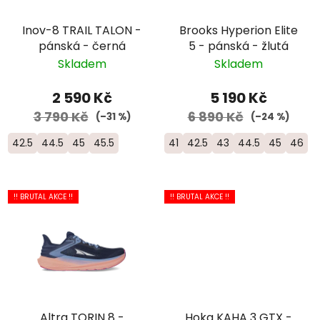
Inov-8 TRAIL TALON -
Brooks Hyperion Elite
pánská - černá
5 - pánská - žlutá
Skladem
Skladem
2 590 Kč
5 190 Kč
3 790 Kč
6 890 Kč
(–31 %)
(–24 %)
42.5
44.5
45
45.5
41
42.5
43
44.5
45
46
!! BRUTAL AKCE !!
!! BRUTAL AKCE !!
Altra TORIN 8 -
Hoka KAHA 3 GTX -