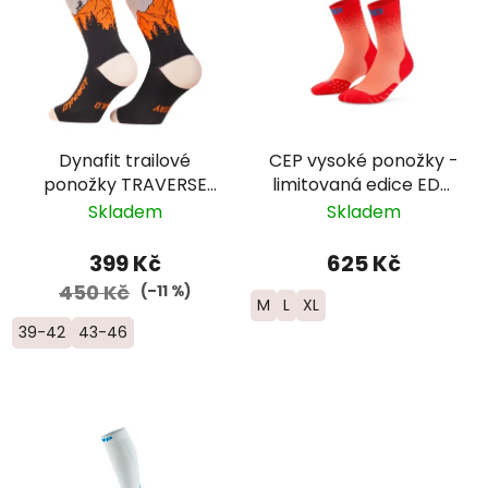
Dynafit trailové
CEP vysoké ponožky -
ponožky TRAVERSE
limitovaná edice EDT.
CREW -
FADE - pánské -
Skladem
Skladem
černá/oranžová
červená/modrá
399 Kč
625 Kč
450 Kč
(–11 %)
M
L
XL
39-42
43-46