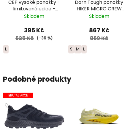
CEP vysoké ponožky -
Darn Tough ponožky
limitovaná edice -
HIKER MICRO CREW
pánské - bílá/růžová/
Midweight Merino -
Skladem
Skladem
žlutá
dámské - žluté/světle
modré
395 Kč
867 Kč
625 Kč
869 Kč
(–36 %)
L
S
M
L
Podobné produkty
!! BRUTAL AKCE !!