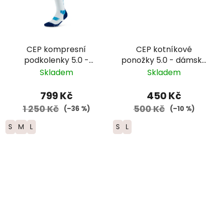
CEP kompresní
CEP kotníkové
podkolenky 5.0 -
ponožky 5.0 - dámské
dámské - modrá
– černá
Skladem
Skladem
799 Kč
450 Kč
1 250 Kč
500 Kč
(–36 %)
(–10 %)
S
M
L
S
L