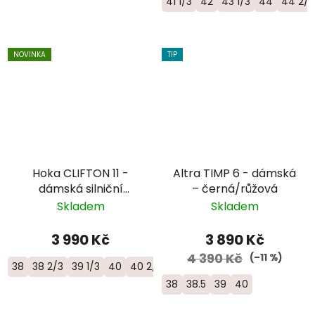
41 1/3
42
43 1/3
44
44 2/3
NOVINKA
TIP
Hoka CLIFTON 11 -
Altra TIMP 6 - dámská
dámská silniční
– černá/růžová
objemová bota -
Skladem
Skladem
1176573-BNNN
3 990 Kč
3 890 Kč
4 390 Kč
(–11 %)
38
38 2/3
39 1/3
40
40 2/3
38
38.5
39
40