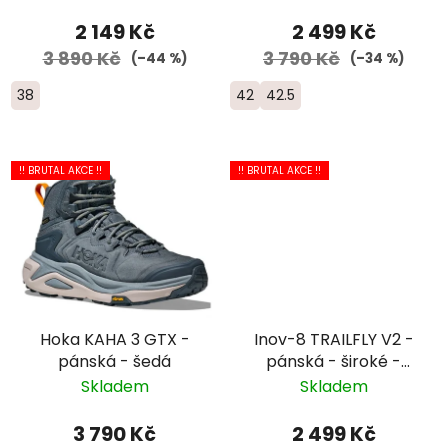
2 149 Kč
2 499 Kč
3 890 Kč
3 790 Kč
(–44 %)
(–34 %)
38
42
42.5
!! BRUTAL AKCE !!
!! BRUTAL AKCE !!
Hoka KAHA 3 GTX -
Inov-8 TRAILFLY V2 -
pánská - šedá
pánská - široké -
modrá
Skladem
Skladem
3 790 Kč
2 499 Kč