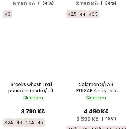
5 750 Kč
3 790 Kč
(–34 %)
(–34 %)
46
42.5
44
46.5
Brooks Ghost Trail -
Salomon S/LAB
pánská - modrá/bílá/
PULSAR 4 - rychlá
žlutá
trailová běžecká bota
Skladem
Skladem
- L47770300
3 790 Kč
4 490 Kč
5 590 Kč
(–19 %)
42.5
43
44.5
45