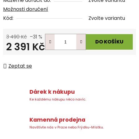
Můžeme doručit do:
Zvolte variantu
Možnosti doručení
Kód:
Zvolte variantu
3 490 Kč
–31 %
DO KOŠÍKU
2 391 Kč
Měrná cena:
Zeptat se
Dárek k nákupu
Ke každému nákupu něco navíc.
Kamenná prodejna
Navštivte nás v Praze nebo Frýdku-Místku.