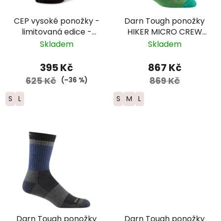
CEP vysoké ponožky -
Darn Tough ponožky
limitovaná edice -
HIKER MICRO CREW
dámské - černá/
Midweight Merino -
Skladem
Skladem
červená/žlutá
dámské -
modrozelené
395 Kč
867 Kč
625 Kč
869 Kč
(–36 %)
S
L
S
M
L
Darn Tough ponožky
Darn Tough ponožky