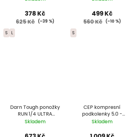
378 Kč
499 Kč
625 Kč
560 Kč
(–39 %)
(–10 %)
S
L
S
Darn Tough ponožky
CEP kompresní
RUN 1/4 ULTRA
podkolenky 5.0 -
Lightweight s
pánské - tmavě
Skladem
Skladem
výstelkou - pánské -
modrá
zelenomodré
673 Kč
1 009 Kč