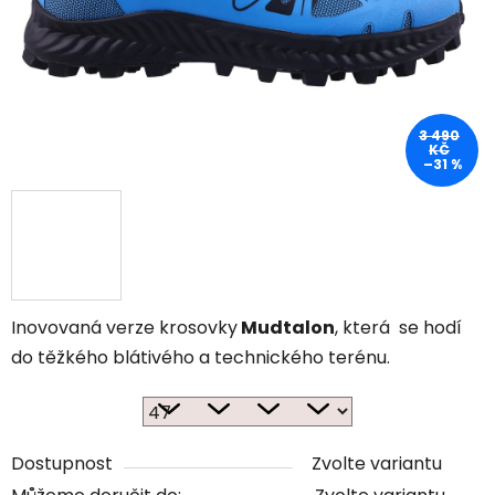
3 490
KČ
–31 %
Inovovaná verze krosovky
Mudtalon
, která se hodí
do těžkého blátivého a technického terénu.
Dostupnost
Zvolte variantu