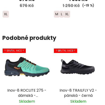
676 Kč
1 250 Kč
(–19 %)
XL
M
L
XL
Podobné produkty
!! BRUTAL AKCE !!
!! BRUTAL AKCE !!
Inov-8 ROCLITE 275 -
Inov-8 TRAILFLY V2 -
dámská -
pánská - černá
zelená/modrá
Skladem
Skladem