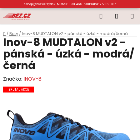
Přejít
eshop@bez.cz
Frýdek-Místek: 608 466 798
Praha: 777 621 185
na
Hledat
NÁKUP
obsah
KOŠÍK
Domů
/
Boty
/
Inov-8 MUDTALON v2 - pánská - úzká - modrá/černá
Inov-8 MUDTALON v2 -
pánská - úzká - modrá/
černá
Značka:
INOV-8
!! BRUTAL AKCE !!