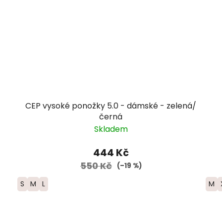
CEP vysoké ponožky 5.0 - dámské - zelená/
černá
Skladem
444 Kč
550 Kč
(–19 %)
S
M
L
M