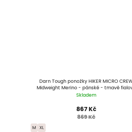
Darn Tough ponožky HIKER MICRO CRE
Midweight Merino - pánské - tmavě fialo
Skladem
867 Kč
869 Kč
M
XL