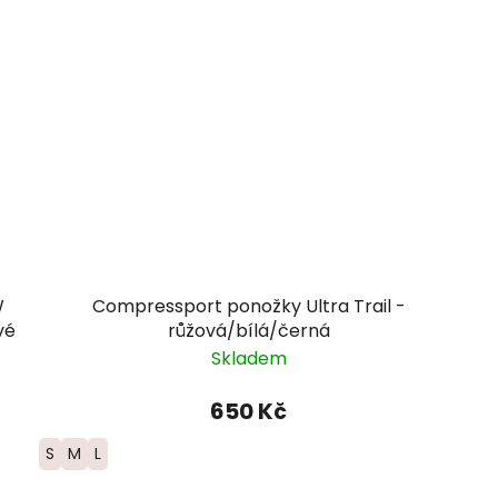
W
Compressport ponožky Ultra Trail -
vé
růžová/bílá/černá
Skladem
650 Kč
S
M
L