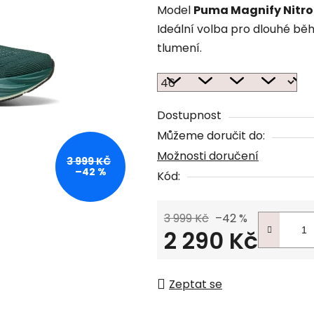
Model
Puma Magnify Nitro
Ideální volba pro dlouhé běhy
tlumení.
Dostupnost
Můžeme doručit do:
Možnosti doručení
3 999 KČ
–42 %
Kód:
3 999 Kč
–42 %
2 290 Kč
Měrná cena:
Zeptat se