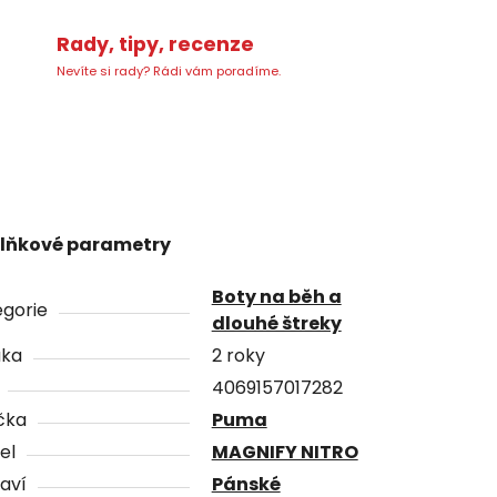
Rady, tipy, recenze
Nevíte si rady? Rádi vám poradíme.
lňkové parametry
Boty na běh a
gorie
dlouhé štreky
uka
2 roky
4069157017282
čka
Puma
el
MAGNIFY NITRO
aví
Pánské