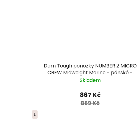
Darn Tough ponožky NUMBER 2 MICRO
CREW Midweight Merino - pánské -
červené/modré/žluté
Skladem
867 Kč
869 Kč
L