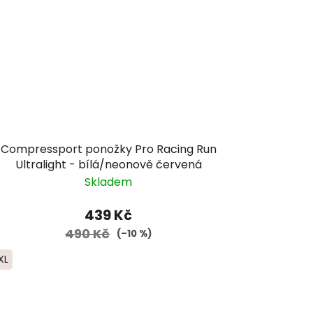
Compressport ponožky Pro Racing Run
Ultralight - bílá/neonově červená
Skladem
439 Kč
490 Kč
(–10 %)
XL