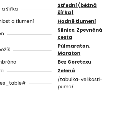
Střední (běžná
 a šířka
šířka)
lost a tlumení
Hodně tlumení
Silnice
,
Zpevněná
én
cesta
Půlmaraton
,
ěžíš
Maraton
brána
Bez Goretexu
va
Zelená
/tabulka-velikosti-
zes_table#
puma/