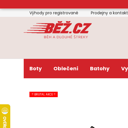
Přejít
na
Výhody pro registrované
Prodejny a kontak
obsah
Boty
Oblečení
Batohy
Vy
!! BRUTAL AKCE !!