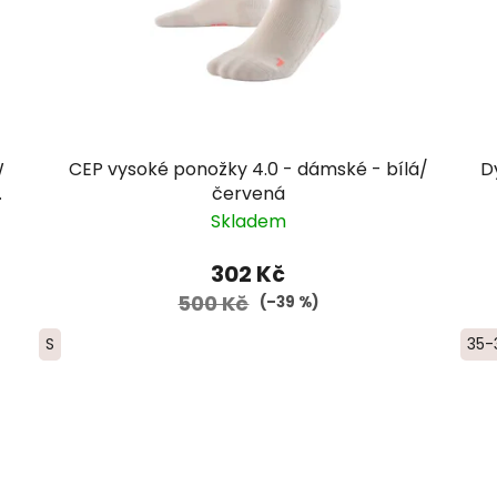
W
CEP vysoké ponožky 4.0 - dámské - bílá/
D
červená
Skladem
302 Kč
500 Kč
(–39 %)
S
35-