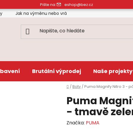
Pište na:
eshop@bez.cz
ty
Jak na výměnu nebo vrácení zboží
Obchodní pod
bavení
Brutální výprodej
Naše projekty
Domů
/
Boty
/
Puma Magnify Nitro 3 - p
Puma Magnif
- tmavě zel
Značka:
PUMA