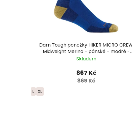
Darn Tough ponožky HIKER MICRO CRE
Midweight Merino - pánské - modré -
limitovaná edice
Skladem
867 Kč
869 Kč
L
XL