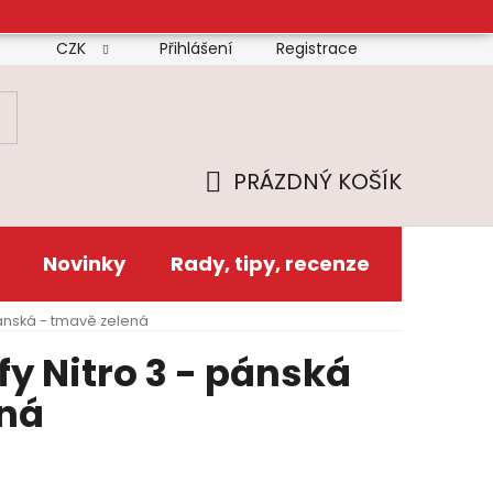
CZK
Přihlášení
Registrace
mínky
Doprava
Platba
Reklamační řád
Zás
PRÁZDNÝ KOŠÍK
NÁKUPNÍ
KOŠÍK
Novinky
Rady, tipy, recenze
ánská - tmavě zelená
y Nitro 3 - pánská
ená