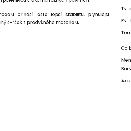
spolehlivou trakci na různých površích.
Tvar
lu přináší ještě lepší stabilitu, plynulejší
Rych
ný svršek z prodyšného materiálu.
Ter
Co b
Mem
)
Bar
#si