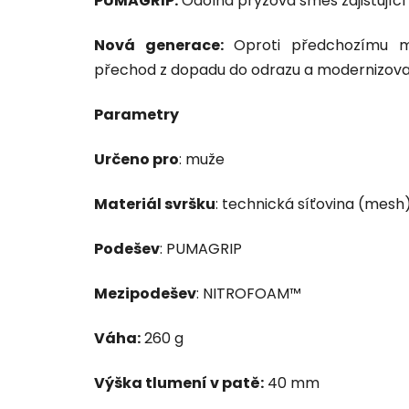
PUMAGRIP:
Odolná pryžová směs zajišťující 
Nová generace:
Oproti předchozímu mode
přechod z dopadu do odrazu a modernizova
Parametry
Určeno pro
: muže
Materiál svršku
: technická síťovina (mesh
Podešev
: PUMAGRIP
Mezipodešev
: NITROFOAM™
Váha:
260 g
Výška tlumení v patě:
40 mm