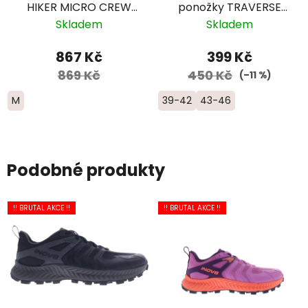
HIKER MICRO CREW
ponožky TRAVERSE
Midweight Merino -
CREW -
Skladem
Skladem
dámské - fialové
černá/oranžová
867 Kč
399 Kč
869 Kč
450 Kč
(–11 %)
M
39-42
43-46
Podobné produkty
!! BRUTAL AKCE !!
!! BRUTAL AKCE !!