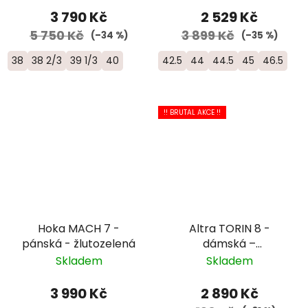
3 790 Kč
2 529 Kč
5 750 Kč
3 899 Kč
(–34 %)
(–35 %)
38
38 2/3
39 1/3
40
42.5
44
44.5
45
46.5
!! BRUTAL AKCE !!
Hoka MACH 7 -
Altra TORIN 8 -
pánská - žlutozelená
dámská –
modrozelená/žlutá
Skladem
Skladem
3 990 Kč
2 890 Kč