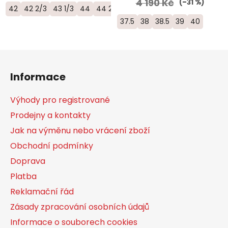
4 190 Kč
(–31 %)
42
42 2/3
43 1/3
44
44 2/3
46
46 2/3
37.5
38
38.5
39
40
Z
á
Informace
p
a
Výhody pro registrované
t
Prodejny a kontakty
í
Jak na výměnu nebo vrácení zboží
Obchodní podmínky
Doprava
Platba
Reklamační řád
Zásady zpracování osobních údajů
Informace o souborech cookies