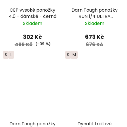
CEP vysoké ponožky
Darn Tough ponožky
4.0 - dámské - černá
RUN 1/4 ULTRA
Lightweight s
Skladem
Skladem
výstelkou - dámské -
modré
302 Kč
673 Kč
499 Kč
676 Kč
(–39 %)
S
L
S
M
Darn Tough ponožky
Dynafit trailové