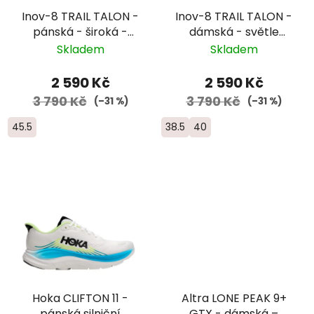
Inov-8 TRAIL TALON -
Inov-8 TRAIL TALON -
pánská - široká -
dámská - světle
černá
fialová
Skladem
Skladem
2 590 Kč
2 590 Kč
3 790 Kč
3 790 Kč
(–31 %)
(–31 %)
45.5
38.5
40
Hoka CLIFTON 11 -
Altra LONE PEAK 9+
pánská silniční
GTX - dámská –