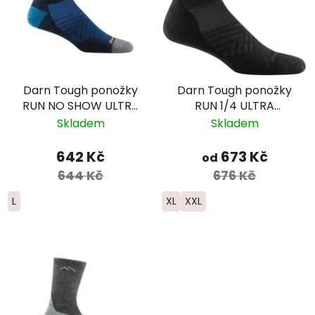
Darn Tough ponožky
Darn Tough ponožky
RUN NO SHOW ULTRA
RUN 1/4 ULTRA
Lightweight Merino -
Lightweight s
Skladem
Skladem
pánské - tmavě
výstelkou - pánské -
modré
černé
642 Kč
673 Kč
od
644 Kč
676 Kč
L
XL
XXL