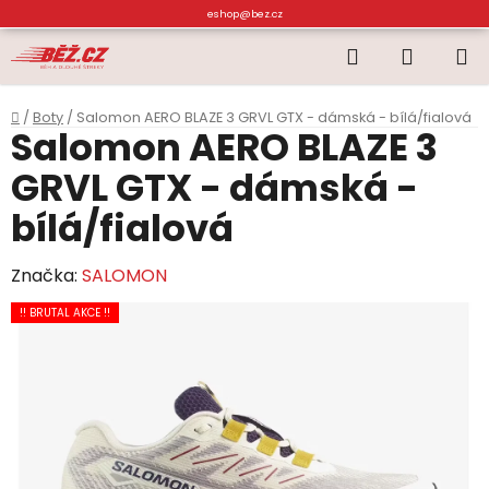
Přejít
eshop@bez.cz
na
Hledat
NÁKUP
obsah
KOŠÍK
Domů
/
Boty
/
Salomon AERO BLAZE 3 GRVL GTX - dámská - bílá/fialová
Salomon AERO BLAZE 3
GRVL GTX - dámská -
bílá/fialová
Značka:
SALOMON
!! BRUTAL AKCE !!