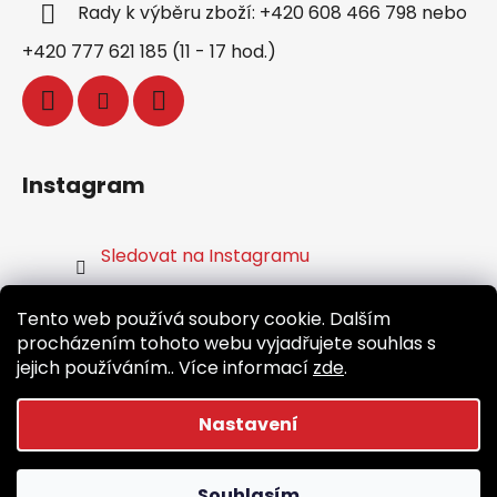
Rady k výběru zboží: +420 608 466 798 nebo
+420 777 621 185 (11 - 17 hod.)
Instagram
Sledovat na Instagramu
Tento web používá soubory cookie. Dalším
Facebook
procházením tohoto webu vyjadřujete souhlas s
jejich používáním.. Více informací
zde
.
Běž.cz
Nastavení
Vytvořil Shoptet
Souhlasím