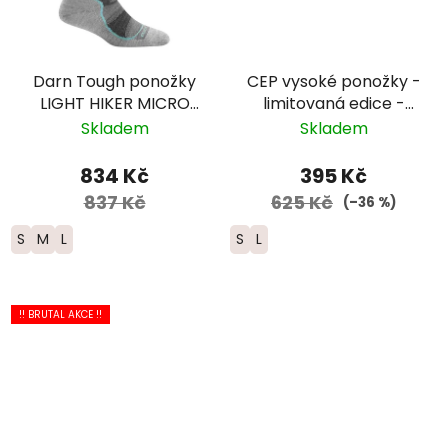
Darn Tough ponožky
CEP vysoké ponožky -
LIGHT HIKER MICRO
limitovaná edice -
CREW Lightweight
dámské - černá/
Skladem
Skladem
Merino - dámské -
červená/modrá
šedé
834 Kč
395 Kč
837 Kč
625 Kč
(–36 %)
S
M
L
S
L
!! BRUTAL AKCE !!