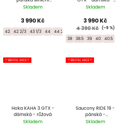
objemová bota -
černá
Skladem
Skladem
1176572-FLCK
3 990 Kč
3 990 Kč
4 390 Kč
(–9 %)
42
42 2/3
43 1/3
44
44 2/3
45 1/3
46
46 2/3
38
38.5
39
40
40.5
!! BRUTAL AKCE !!
!! BRUTAL AKCE !!
Hoka KAHA 3 GTX -
Saucony RIDE 19 -
dámská - růžová
pánská -
oranžová/bílá
Skladem
Skladem