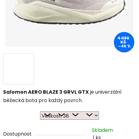
4 090
KČ
–46 %
Salomon AERO BLAZE 3 GRVL GTX
je univerzální
běžecká bota pro každý povrch.
Skladem
Dostupnost
1 ks