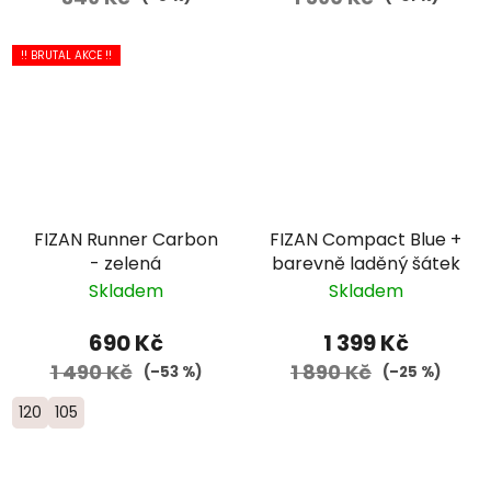
!! BRUTAL AKCE !!
FIZAN Runner Carbon
FIZAN Compact Blue +
- zelená
barevně laděný šátek
Skladem
Skladem
690 Kč
1 399 Kč
1 490 Kč
1 890 Kč
(–53 %)
(–25 %)
120
105