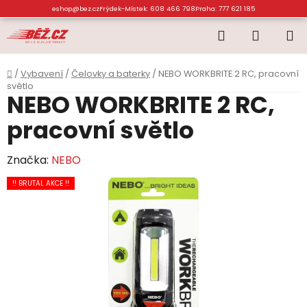
Přejít
eshop@bez.cz
Frýdek-Místek: 608 466 798
Praha: 777 621 185
na
Hledat
NÁKUP
obsah
KOŠÍK
Domů
/
Vybavení
/
Čelovky a baterky
/
NEBO WORKBRITE 2 RC, pracovní
světlo
NEBO WORKBRITE 2 RC,
pracovní světlo
Značka:
NEBO
!! BRUTAL AKCE !!