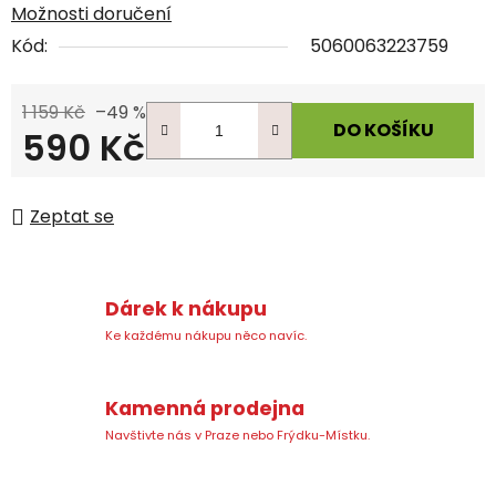
Možnosti doručení
Kód:
5060063223759
1 159 Kč
–49 %
DO KOŠÍKU
590 Kč
Měrná cena:
Zeptat se
Dárek k nákupu
Ke každému nákupu něco navíc.
Kamenná prodejna
Navštivte nás v Praze nebo Frýdku-Místku.