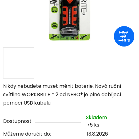
1 159
KČ
–49 %
Nikdy nebudete muset měnit baterie. Nová ruční
svítilna WORKBRITE™ 2 od NEBO® je plně dobíjecí
pomocí USB kabelu.
Skladem
Dostupnost
>5 ks
Můžeme doručit do:
13.8.2026