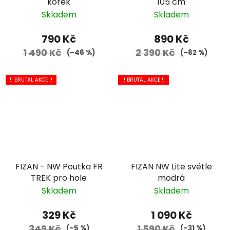
korek
105 cm
Skladem
Skladem
790 Kč
890 Kč
1 490 Kč
2 390 Kč
(–46 %)
(–62 %)
!! BRUTAL AKCE !!
!! BRUTAL AKCE !!
FIZAN - NW Poutka FR
FIZAN NW Lite světle
TREK pro hole
modrá
Skladem
Skladem
329 Kč
1 090 Kč
349 Kč
1 590 Kč
(–5 %)
(–31 %)