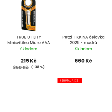
TRUE UTILITY
Petzl TIKKINA čelovka
Minisvítilna Micro AAA
2025 - modrá
Skladem
Skladem
215 Kč
660 Kč
350 Kč
(–38 %)
!! BRUTAL AKCE !!