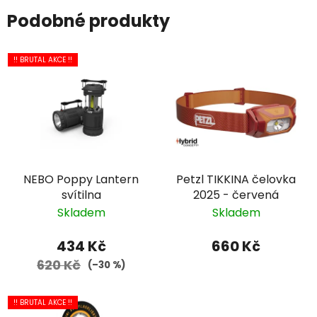
Podobné produkty
!! BRUTAL AKCE !!
NEBO Poppy Lantern
Petzl TIKKINA čelovka
svítilna
2025 - červená
Skladem
Skladem
434 Kč
660 Kč
620 Kč
(–30 %)
!! BRUTAL AKCE !!