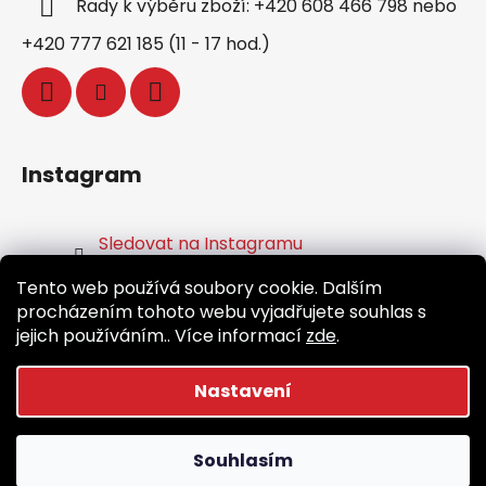
Rady k výběru zboží: +420 608 466 798 nebo
+420 777 621 185 (11 - 17 hod.)
Instagram
Sledovat na Instagramu
Tento web používá soubory cookie. Dalším
Facebook
procházením tohoto webu vyjadřujete souhlas s
jejich používáním.. Více informací
zde
.
Nastavení
Vytvořil Shoptet
Souhlasím
Copyright 2026
Běž.cz
. Všechna práva vyhrazena.