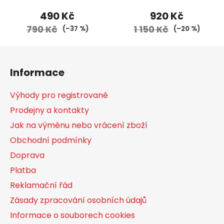
490 Kč
920 Kč
790 Kč
1 150 Kč
(–37 %)
(–20 %)
Z
á
Informace
p
a
Výhody pro registrované
t
Prodejny a kontakty
í
Jak na výměnu nebo vrácení zboží
Obchodní podmínky
Doprava
Platba
Reklamační řád
Zásady zpracování osobních údajů
Informace o souborech cookies