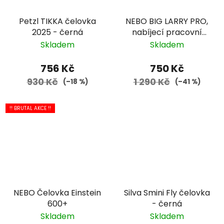
Petzl TIKKA čelovka
NEBO BIG LARRY PRO,
2025 - černá
nabíjecí pracovní
světlo
Skladem
Skladem
756 Kč
750 Kč
930 Kč
1 290 Kč
(–18 %)
(–41 %)
!! BRUTAL AKCE !!
NEBO Čelovka Einstein
Silva Smini Fly čelovka
600+
- černá
Skladem
Skladem