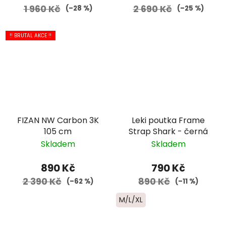
1 960 Kč
2 690 Kč
(–28 %)
(–25 %)
!! BRUTAL AKCE !!
FIZAN NW Carbon 3K
Leki poutka Frame
105 cm
Strap Shark - černá
Skladem
Skladem
890 Kč
790 Kč
2 390 Kč
890 Kč
(–62 %)
(–11 %)
M/L/XL