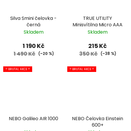
Silva Smini čelovka -
TRUE UTILITY
černá
Minisvítilna Micro AAA
Skladem
Skladem
1 190 Kč
215 Kč
1 490 Kč
350 Kč
(–20 %)
(–38 %)
!! BRUTAL AKCE !!
!! BRUTAL AKCE !!
NEBO Galileo AIR 1000
NEBO Čelovka Einstein
600+