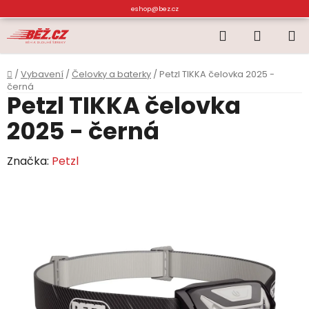
Přejít
eshop@bez.cz
na
Hledat
NÁKUP
obsah
KOŠÍK
Domů
/
Vybavení
/
Čelovky a baterky
/
Petzl TIKKA čelovka 2025 -
černá
Petzl TIKKA čelovka
2025 - černá
Značka:
Petzl