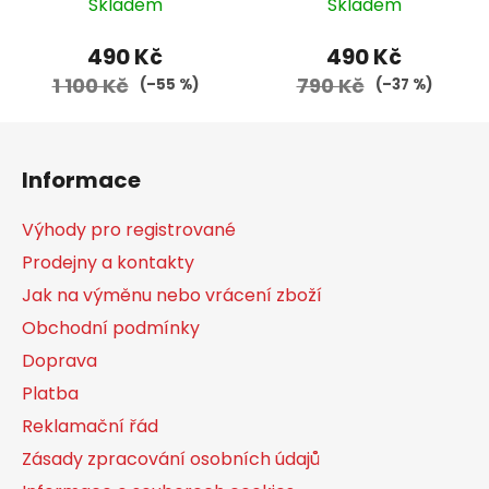
Skladem
Skladem
490 Kč
490 Kč
1 100 Kč
790 Kč
(–55 %)
(–37 %)
Z
á
Informace
p
a
Výhody pro registrované
t
Prodejny a kontakty
í
Jak na výměnu nebo vrácení zboží
Obchodní podmínky
Doprava
Platba
Reklamační řád
Zásady zpracování osobních údajů