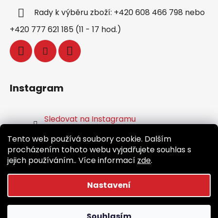
Rady k výběru zboží: +420 608 466 798 nebo
+420 777 621 185 (11 - 17 hod.)
Instagram
Sledovat na Instagramu
Tento web používá soubory cookie. Dalším
Facebook
procházením tohoto webu vyjadřujete souhlas s
jejich používáním.. Více informací
zde
.
Nastavení
Vytvořil Shoptet
Souhlasím