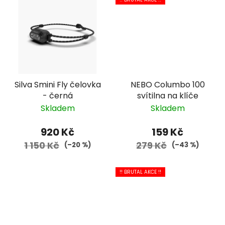
Silva Smini Fly čelovka
NEBO Columbo 100
- černá
svítilna na klíče
Skladem
Skladem
920 Kč
159 Kč
1 150 Kč
279 Kč
(–20 %)
(–43 %)
!! BRUTAL AKCE !!