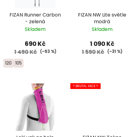
FIZAN Runner Carbon
FIZAN NW Lite světle
- zelená
modrá
Skladem
Skladem
690 Kč
1 090 Kč
1 490 Kč
1 590 Kč
(–53 %)
(–31 %)
120
105
!! BRUTAL AKCE !!