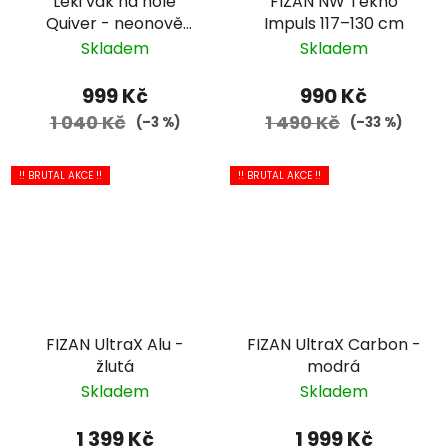
Leki vak na hole
FIZAN NW Tekno
Quiver - neonově
Impuls 117–130 cm
růžová
Skladem
Skladem
999 Kč
990 Kč
1 040 Kč
1 490 Kč
(–3 %)
(–33 %)
!! BRUTAL AKCE !!
!! BRUTAL AKCE !!
FIZAN UltraX Alu -
FIZAN UltraX Carbon -
žlutá
modrá
Skladem
Skladem
1 399 Kč
1 999 Kč