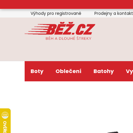
Přejít
na
Výhody pro registrované
Prodejny a kontak
obsah
Boty
Oblečení
Batohy
Vy