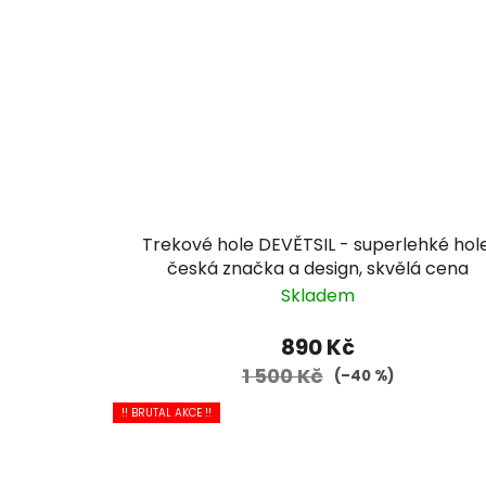
Trekové hole DEVĚTSIL - superlehké hole
česká značka a design, skvělá cena
Skladem
890 Kč
1 500 Kč
(–40 %)
!! BRUTAL AKCE !!