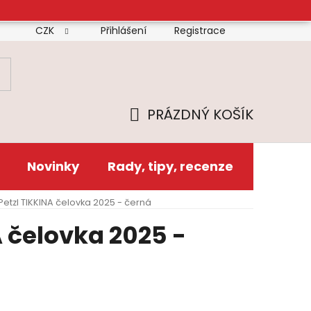
CZK
Přihlášení
Registrace
mínky
Doprava
Platba
Reklamační řád
Zás
PRÁZDNÝ KOŠÍK
NÁKUPNÍ
KOŠÍK
Novinky
Rady, tipy, recenze
Petzl TIKKINA čelovka 2025 - černá
A čelovka 2025 -