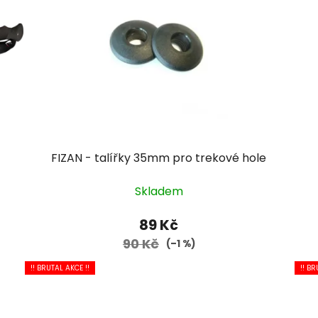
FIZAN - talířky 35mm pro trekové hole
Skladem
89 Kč
90 Kč
(–1 %)
!! BRUTAL AKCE !!
!! BR