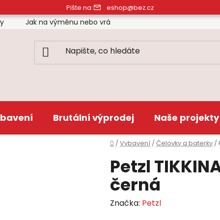
Pište na:
eshop@bez.cz
ty
Jak na výměnu nebo vrácení zboží
Obchodní pod
bavení
Brutální výprodej
Naše projekty
Domů
/
Vybavení
/
Čelovky a baterky
/
Petzl TIKKIN
černá
Značka:
Petzl