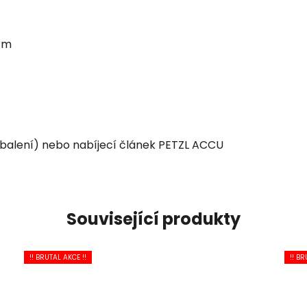
5 m
í balení) nebo nabíjecí článek PETZL ACCU
Související produkty
!! BRUTAL AKCE !!
!! BR