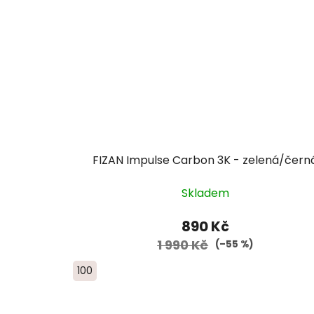
FIZAN Impulse Carbon 3K - zelená/čern
Skladem
890 Kč
1 990 Kč
(–55 %)
100