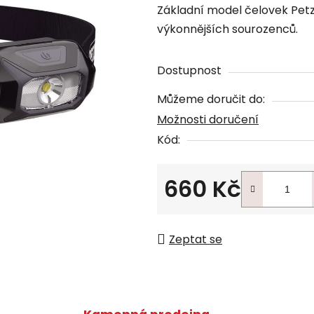
Základní model čelovek Petzl
výkonnějších sourozenců.
Dostupnost
Můžeme doručit do:
Možnosti doručení
Kód:
660 Kč
Měrná cena:
Zeptat se