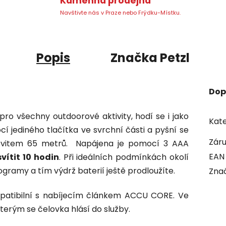
Kamenná prodejna
Navštivte nás v Praze nebo Frýdku-Místku.
Popis
Značka
Petzl
Dop
pro všechny outdoorové aktivity, hodí se i jako
Kate
í jediného tlačítka ve svrchní části a pyšní se
Zár
vitem 65 metrů. Napájena je pomocí 3 AAA
EAN
svítit 10 hodin
. Při ideálních podmínkách okolí
gramy a tím výdrž baterií ještě prodloužíte.
Zna
patibilní s nabíjecím článkem ACCU CORE. Ve
kterým se čelovka hlásí do služby.