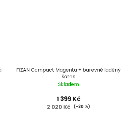
á
FIZAN Compact Magenta + barevně laděný
šátek
Skladem
1 399 Kč
2 020 Kč
(–30 %)