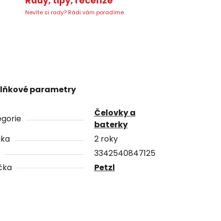
Rady, tipy, recenze
Nevíte si rady? Rádi vám poradíme.
lňkové parametry
Čelovky a
gorie
baterky
uka
2 roky
3342540847125
čka
Petzl