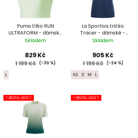
Puma tílko RUN
La Sportiva tričko
ULTRAFORM - dámské
Tracer - dámské -
- zelené
tmavě modrá/žlutá
Skladem
Skladem
829 Kč
905 Kč
1 199 Kč
1 199 Kč
(–30 %)
(–24 %)
L
XS
S
M
L
!! BRUTAL AKCE !!
!! BRUTAL AKCE !!