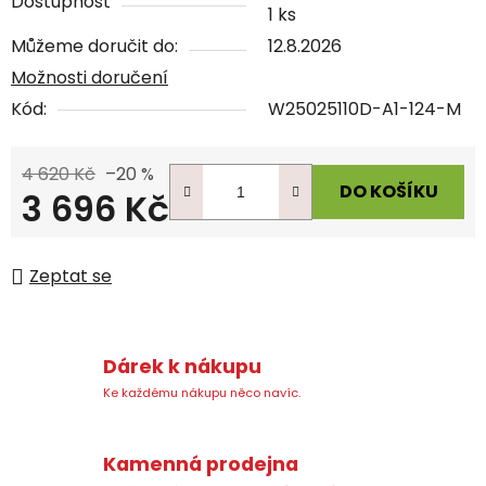
Dostupnost
1 ks
Můžeme doručit do:
12.8.2026
Možnosti doručení
Kód:
W25025110D-A1-124-M
4 620 Kč
–20 %
DO KOŠÍKU
3 696 Kč
Měrná cena:
Zeptat se
Dárek k nákupu
Ke každému nákupu něco navíc.
Kamenná prodejna