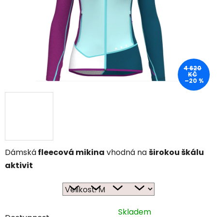
4 620
KČ
–20 %
Dámská
fleecová mikina
vhodná na
širokou škálu
aktivit
Skladem