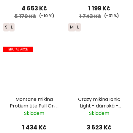
4 653 Kč
1 199 Kč
5 170 Kč
1 743 Kč
(–10 %)
(–31 %)
S
L
M
L
!! BRUTAL AKCE !!
Montane mikina
Crazy mikina Ionic
Protium Lite Pull On -
Light - dámská -
dámská - světle
růžová/šedá/bílá
Skladem
Skladem
zelená
1 434 Kč
3 623 Kč