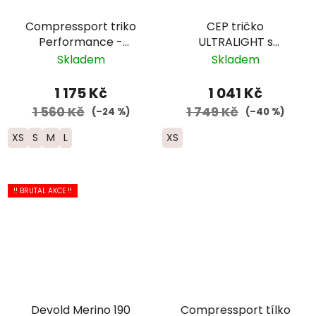
Compressport triko
CEP tričko
Performance -
ULTRALIGHT s
dámské - bílá/černá
krátkým rukávem -
Skladem
Skladem
dámská - černá
1 175 Kč
1 041 Kč
1 560 Kč
1 749 Kč
(–24 %)
(–40 %)
XS
S
M
L
XS
!! BRUTAL AKCE !!
Devold Merino 190
Compressport tílko