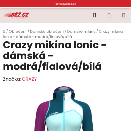
Přejít
eshop@bez.cz
na
Hledat
NÁKUP
obsah
KOŠÍK
Domů
/
Oblečení
/
Dámské oblečení
/
Dámské mikiny
/
Crazy mikina
Ionic - dámská - modrá/fialová/bílá
Crazy mikina Ionic -
dámská -
modrá/fialová/bílá
Značka:
CRAZY