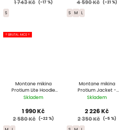
1 743 Kč
4 590 Kč
(–17 %)
(–21 %)
S
S
M
L
!! BRUTAL AKCE !!
Montane mikina
Montane mikina
Protium Lite Hoodie
Protium Jacket -
zip - dámská - růžová
dámská - tmavě
Skladem
Skladem
modrá
1 990 Kč
2 226 Kč
2 580 Kč
2 350 Kč
(–22 %)
(–5 %)
M
L
S
M
L