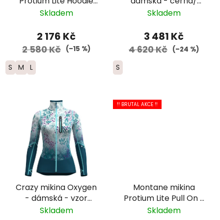
Protium Lite Hoodie
dámská - černá/
zip - dámská - světle
šedá/růžová
Skladem
Skladem
modrá
2 176 Kč
3 481 Kč
2 580 Kč
4 620 Kč
(–15 %)
(–24 %)
S
M
L
S
!! BRUTAL AKCE !!
Crazy mikina Oxygen
Montane mikina
- dámská - vzor
Protium Lite Pull On -
falling flower
dámská - světle
Skladem
Skladem
modrá