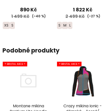
dámské - bílé/zelené
890 Kč
1 822 Kč
1 499 Kč
2 499 Kč
(–40 %)
(–27 %)
XS
S
S
M
L
Podobné produkty
!! BRUTAL AKCE !!
!! BRUTAL AKCE !!
Montane mikina
Crazy mikina Ionic -