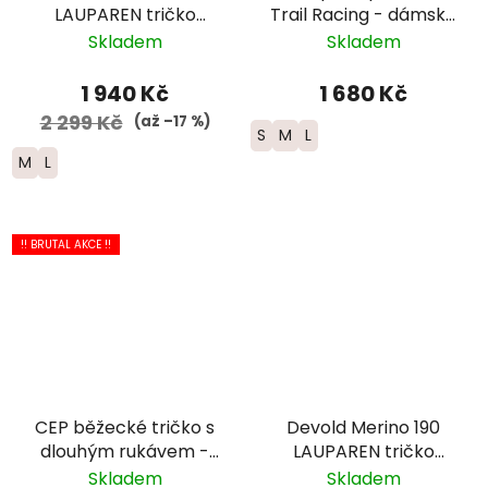
LAUPAREN tričko
Trail Racing - dámské
dlouhý rukáv -
- bílé
Skladem
Skladem
dámské - fialová
1 940 Kč
1 680 Kč
2 299 Kč
(až –17 %)
S
M
L
M
L
!! BRUTAL AKCE !!
CEP běžecké tričko s
Devold Merino 190
dlouhým rukávem -
LAUPAREN tričko
dámské - černá
dlouhý rukáv -
Skladem
Skladem