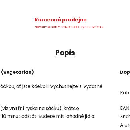
Kamenná prodejna
Navštivte nás v Praze nebo Frýdku-Místku.
Popis
 (vegetarian)
Dop
áčkou, ať jste kdekoli! Vychutnejte si vydatné
Kate
EAN
viz vnitřní ryska na sáčku), krátce
–10 minut odstát.
Budete mít lahodné jídlo,
Zna
Ale