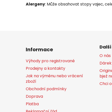
Alergeny
: Může obsahovat stopy vajec, celeru
Z
á
Další
Informace
p
O nás
a
Výhody pro registrované
Dárek
t
Prodejny a kontakty
í
Origin
Jak na výměnu nebo vrácení
bjež n
zboží
Chci o
Obchodní podmínky
Doprava
Platba
Reklamační řád