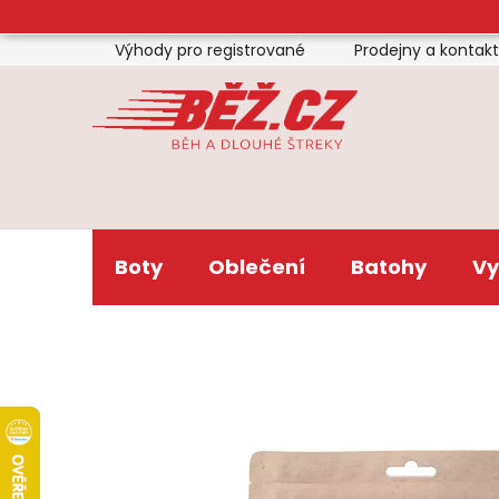
Přejít
na
Výhody pro registrované
Prodejny a kontak
obsah
Boty
Oblečení
Batohy
Vy