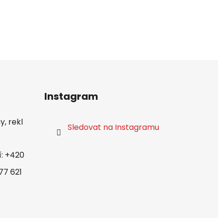
Instagram
, rekl
Sledovat na Instagramu
í: +420
77 621