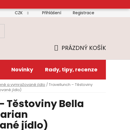
CZK
Přihlášení
Registrace
mínky
Doprava
Platba
Reklamační řád
Zás
PRÁZDNÝ KOŠÍK
NÁKUPNÍ
KOŠÍK
Novinky
Rady, tipy, recenze
ené a vymražované jídlo
/
Travellunch – Těstoviny
ované jídlo)
– Těstoviny Bella
tarian
né jídlo)