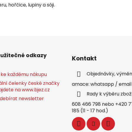
, hořčice, lupiny a sóji.
 užitečné odkazy
Kontakt
Objednávky, výměny
 ke každému nákupu
ální čelenky české značky
amace: whatsapp / email
ajdete na www.bjez.cz
Rady k výběru zbož
debírat newsletter
608 466 798 nebo +420 7
185 (11 - 17 hod.)