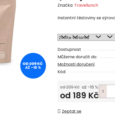
Značka:
Travellunch
Instantní těstoviny se sýro
Dostupnost
Můžeme doručit do:
OD 209 KČ
Možnosti doručení
AŽ –16 %
Kód:
od 209 Kč
až –16 %
od
189 Kč
Měrná cena:
Zeptat se