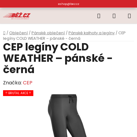
Přejít
eshop@bez.cz
na
Hledat
NÁKUP
obsah
KOŠÍK
Domů
/
Oblečení
/
Pánské oblečení
/
Pánské kalhoty a legíny
/
CEP
legíny COLD WEATHER – pánské - černá
CEP legíny COLD
WEATHER – pánské -
černá
Značka:
CEP
!! BRUTAL AKCE !!