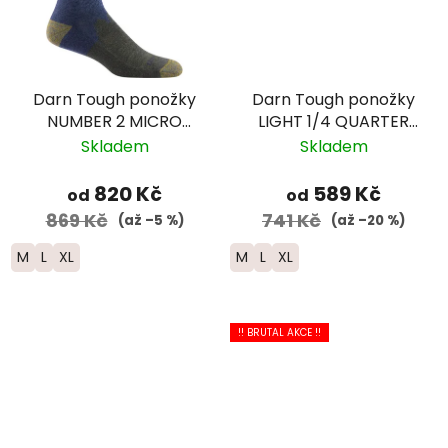
Darn Tough ponožky
Darn Tough ponožky
NUMBER 2 MICRO
LIGHT 1/4 QUARTER
CREW Midweight
Lightweight Merino -
Skladem
Skladem
Merino - pánské -
pánské - šedé
modré
820 Kč
589 Kč
od
od
869 Kč
741 Kč
(až –5 %)
(až –20 %)
M
L
XL
M
L
XL
!! BRUTAL AKCE !!