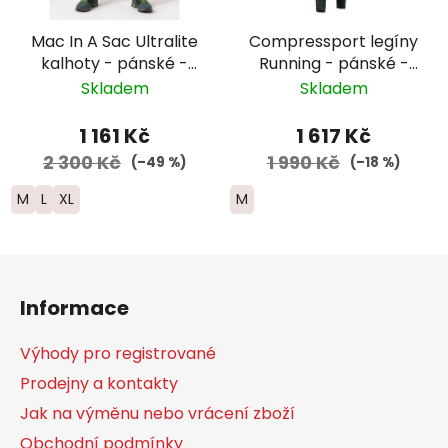
Mac In A Sac Ultralite
Compressport legíny
kalhoty - pánské -
Running - pánské -
černá
černá
Skladem
Skladem
1 161 Kč
1 617 Kč
2 300 Kč
1 990 Kč
(–49 %)
(–18 %)
M
L
XL
M
Z
á
Informace
p
a
Výhody pro registrované
t
Prodejny a kontakty
í
Jak na výměnu nebo vrácení zboží
Obchodní podmínky