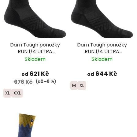
Darn Tough ponožky
Darn Tough ponožky
RUN 1/4 ULTRA
RUN 1/4 ULTRA
Lightweight s
Lightweight Merino -
Skladem
Skladem
výstelkou - pánské -
pánské - černé
černé
621 Kč
644 Kč
od
od
676 Kč
(až –8 %)
M
XL
XL
XXL