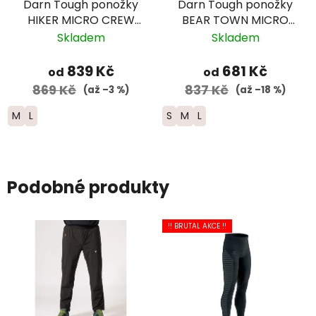
Darn Tough ponožky
Darn Tough ponožky
HIKER MICRO CREW
BEAR TOWN MICRO
Midweight Merino -
CREW Lightweight
Skladem
Skladem
dámské - světle šedé
Merino - dámské -
modré
839 Kč
681 Kč
od
od
869 Kč
837 Kč
(až –3 %)
(až –18 %)
M
L
S
M
L
Podobné produkty
!! BRUTAL AKCE !!