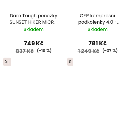
Darn Tough ponožky
CEP kompresní
SUNSET HIKER MICRO
podkolenky 4.0 -
CREW Lightweight
dámské - oceánská
Skladem
Skladem
merino - pánské -
modř/petrolejová
černé/šedé
749 Kč
781 Kč
837 Kč
1 249 Kč
(–10 %)
(–37 %)
XL
S