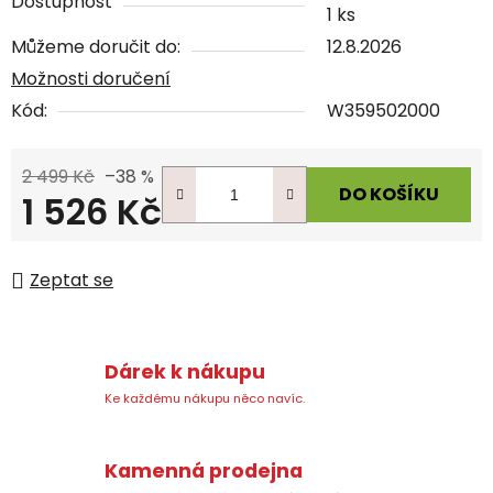
Dostupnost
1 ks
Můžeme doručit do:
12.8.2026
Možnosti doručení
Kód:
W359502000
2 499 Kč
–38 %
DO KOŠÍKU
1 526 Kč
Měrná cena:
Zeptat se
Dárek k nákupu
Ke každému nákupu něco navíc.
Kamenná prodejna